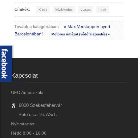
Címkék:
Kresz
közlekedés
vizsga
hírek
« Max Verstappen nyert
Tovább a kategóriában:
Barcelonában!
Motoros ruházat (védőfelszerelés) »
Kapcsolat
UFO Autósiskola
8000 Székesfehérvár
Sütő utca 16. AS/1.
Nyitvatartás:
Hétfő 8:00 - 16:00