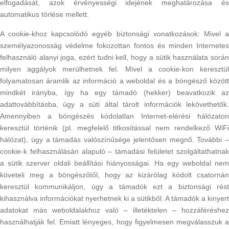
elfogadását, azok érvényességi idejének meghatározása és
automatikus törlése mellett.
A cookie-khoz kapcsolódó egyéb biztonsági vonatkozások: Mivel a
személyazonosság védelme fokozottan fontos és minden Internetes
felhasználó alanyi joga, ezért tudni kell, hogy a sütik használata során
milyen aggályok merülhetnek fel. Mivel a cookie-kon keresztül
folyamatosan áramlik az információ a weboldal és a böngésző között
mindkét irányba, így ha egy támadó (hekker) beavatkozik az
adattovábbításba, úgy a süti által tárolt információk lekövethetők.
Amennyiben a böngészés kódolatlan Internet-elérési hálózaton
keresztül történik (pl. megfelelő titkosítással nem rendelkező WiFi
hálózat), úgy a támadás valószínűsége jelentősen megnő. További –
cookie-k felhasználásán alapuló – támadási felületet szolgáltathatnak
a sütik szerver oldali beállítási hiányosságai. Ha egy weboldal nem
követeli meg a böngészőtől, hogy az kizárólag kódolt csatornán
keresztül kommunikáljon, úgy a támadók ezt a biztonsági rést
kihasználva információkat nyerhetnek ki a sütikből. A támadók a kinyert
adatokat más weboldalakhoz való – illetéktelen – hozzáféréshez
használhatják fel. Emiatt lényeges, hogy figyelmesen megválasszuk a