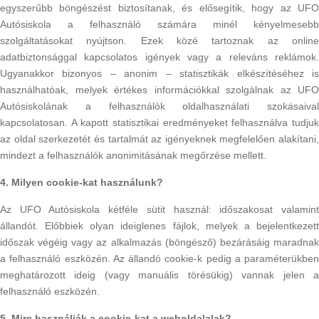
egyszerűbb böngészést biztosítanak, és elősegítik, hogy az UFO
Autósiskola a felhasználó számára minél kényelmesebb
szolgáltatásokat nyújtson. Ezek közé tartoznak az online
adatbiztonsággal kapcsolatos igények vagy a releváns reklámok.
Ugyanakkor bizonyos – anonim – statisztikák elkészítéséhez is
használhatóak, melyek értékes információkkal szolgálnak az UFO
Autósiskolának a felhasználók oldalhasználati szokásaival
kapcsolatosan. A kapott statisztikai eredményeket felhasználva tudjuk
az oldal szerkezetét és tartalmát az igényeknek megfelelően alakítani,
mindezt a felhasználók anonimitásának megőrzése mellett.
4. Milyen cookie-kat használunk?
Az UFO Autósiskola kétféle sütit használ: időszakosat valamint
állandót. Előbbiek olyan ideiglenes fájlok, melyek a bejelentkezett
időszak végéig vagy az alkalmazás (böngésző) bezárásáig maradnak
a felhasználó eszközén. Az állandó cookie-k pedig a paraméterükben
meghatározott ideig (vagy manuális törésükig) vannak jelen a
felhasználó eszközén.
5. Mire használják a cookie-kat a weboldalalak?