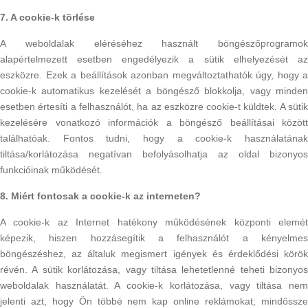
7. A cookie-k törlése
A weboldalak eléréséhez használt böngészőprogramok
alapértelmezett esetben engedélyezik a sütik elhelyezését az
eszközre. Ezek a beállítások azonban megváltoztathatók úgy, hogy a
cookie-k automatikus kezelését a böngésző blokkolja, vagy minden
esetben értesíti a felhasználót, ha az eszközre cookie-t küldtek. A sütik
kezelésére vonatkozó információk a böngésző beállításai között
találhatóak. Fontos tudni, hogy a cookie-k használatának
tiltása/korlátozása negatívan befolyásolhatja az oldal bizonyos
funkcióinak működését.
8. Miért fontosak a cookie-k az interneten?
A cookie-k az Internet hatékony működésének központi elemét
képezik, hiszen hozzásegítik a felhasználót a kényelmes
böngészéshez, az általuk megismert igények és érdeklődési körök
révén. A sütik korlátozása, vagy tiltása lehetetlenné teheti bizonyos
weboldalak használatát. A cookie-k korlátozása, vagy tiltása nem
jelenti azt, hogy Ön többé nem kap online reklámokat; mindössze