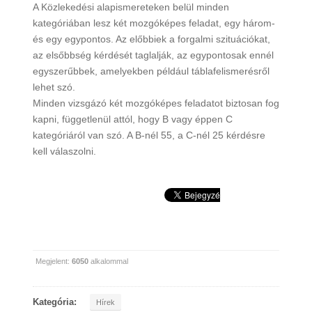
A Közlekedési alapismereteken belül minden
kategóriában lesz két mozgóképes feladat, egy három-
és egy egypontos. Az előbbiek a forgalmi szituációkat,
az elsőbbség kérdését taglalják, az egypontosak ennél
egyszerűbbek, amelyekben például táblafelismerésről
lehet szó.
Minden vizsgázó két mozgóképes feladatot biztosan fog
kapni, függetlenül attól, hogy B vagy éppen C
kategóriáról van szó. A B-nél 55, a C-nél 25 kérdésre
kell válaszolni.
Megjelent:
6050
alkalommal
Kategória:
Hírek