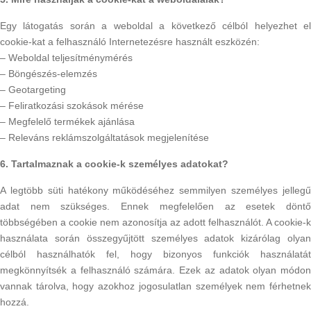
Egy látogatás során a weboldal a következő célból helyezhet el
cookie-kat a felhasználó Internetezésre használt eszközén:
– Weboldal teljesítménymérés
– Böngészés-elemzés
– Geotargeting
– Feliratkozási szokások mérése
– Megfelelő termékek ajánlása
– Releváns reklámszolgáltatások megjelenítése
6. Tartalmaznak a cookie-k személyes adatokat?
A legtöbb süti hatékony működéséhez semmilyen személyes jellegű
adat nem szükséges. Ennek megfelelően az esetek döntő
többségében a cookie nem azonosítja az adott felhasználót. A cookie-k
használata során összegyűjtött személyes adatok kizárólag olyan
célból használhatók fel, hogy bizonyos funkciók használatát
megkönnyítsék a felhasználó számára. Ezek az adatok olyan módon
vannak tárolva, hogy azokhoz jogosulatlan személyek nem férhetnek
hozzá.