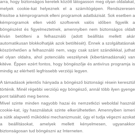
arra, hogy biztonságos keretek között látogasson meg olyan oldalakat,
melyek cookie-kat helyeznek el a számítógépen. Rendszeresen
frissítse a kémprogramok elleni programok adatbázisát. Sok esetben a
kémprogramok ellen védő szoftverek valós időben figyelik a
böngészést és figyelmeztetnek, amennyiben nem biztonságos oldalt
kíván betölteni a felhasználó (adott beállítás mellett akár
automatikusan blokkolhatják azok betöltését). Ennek a szolgáltatásnak
köszönhetően a felhasználó nem, vagy csak szánt szándékkal, juthat
el olyan oldalra, ahol potenciális veszélynek (kibertámadásnak) van
kitéve. Éppen ezért fontos, hogy böngészője és antivírus programja is
mindig az elérhető legfrissebb verziójú legyen.
A támadások jelentős hányada a böngésző biztonsági résein keresztül
történik. Minél régebbi verziójú egy böngésző, annál több ilyen gyenge
pont található meg benne.
Mivel szinte minden nagyobb hazai és nemzetközi weboldal használ
cookie-kat, így használatuk szinte elkerülhetetlen. Amennyiben ismeri
a sütik alapvető működési mechanizmusát, úgy el tudja végezni azokat
a beállításokat, amelyek mellett kényelmesen, ugyanakkor
biztonságosan tud böngészni az Interneten.