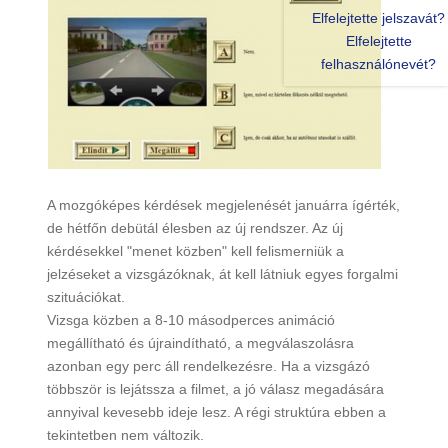
Elfelejtette jelszavát?
Elfelejtette
felhasználónevét?
A mozgóképes kérdések megjelenését januárra ígérték,
de hétfőn debütál élesben az új rendszer. Az új
kérdésekkel "menet közben" kell felismerniük a
jelzéseket a vizsgázóknak, át kell látniuk egyes forgalmi
szituációkat.
Vizsga közben a 8-10 másodperces animáció
megállítható és újraindítható, a megválaszolásra
azonban egy perc áll rendelkezésre. Ha a vizsgázó
többször is lejátssza a filmet, a jó válasz megadására
annyival kevesebb ideje lesz. A régi struktúra ebben a
tekintetben nem változik.