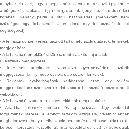
annyit ér el ezzel, hogy a megjelenő reklámok nem veszik figyelembe
a böngészési szokásait, így nem igazodnak igényeihez és érdeklődési
köréhez. Néhány példa a sütik használatára (melyekhez nem
szükséges egy felhasználó azonosítása egy felhasználói felület
segítségével):
• A felhasználó igényeihez igazított tartalmak, szolgáltatások, termékek
megjelenítése.
• A felhasználó érdeklődési köre szerint kialakított ajánlatok.
• Jelszavak megjegyzése.
• Internetes tartalmakra vonatkozó gyermekvédelmi szűrők
megjegyzése (family mode opciók, safe search funkciók).
• Reklámok gyakoriságának korlátozása; azaz, egy reklám
megjelenítésének számszerű korlátozása a felhasználó részére adott
weboldalon.
• A felhasználó számára releváns reklámok megjelenítése.
• Analitikai jellemzők mérése és optimalizálás. Egy weboldal
forgalmának mérése, a letöltött tartalom vizsgálata, valamint annak
meghatározása, hogy a felhasználó honnan érkezett a weboldalra (pl.:
keresőn keresztül, közvetlenül, más weboldalról, stb.). A weboldalak