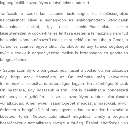
legmegfelelőbb személyes adatvédelmi módszert.
Tanácsok a cookie-kon alapuló biztonságos és felelősségteljes
navigáláshoz: Mivel a legnagyobb és leglátogatottabb weboldalak
használnak sütiket, így ezek jelenléte/használata szinte
kikerülhetetlen. A cookie-k teljes letiltása esetén a felhasználó nem tud
használni számos népszerű oldalt, mint például a Youtube, a Gmail, a
Yahoo és számos egyéb oldal. Az alábbi néhány tanács segítséget
nyújt a cookie-k engedélyezése mellett is biztonságos és gondtalan
böngészéshez:
• Szabja személyre a böngésző beállításait a cookie-kra vonatkozóan
úgy, hogy azok használata az Ön számára még kényelmes
Internetezést biztosítva is biztonságos legyen. Ha számítógépét csak
Ön használja, úgy hosszabb lejárati időt is beállíthat a böngészési
előzmények rögzítésére, illetve a személyes adatok eltárolására
vonatkozóan. Amennyiben számítógépét megosztja másokkal, akkor
érdemes a böngésző által megjegyzett adatokat minden használatot
követően törölni (létezik automatizált megoldás, amely a program
bezárásakor automatikusan elvégzi a törlést). Ezáltal lehetősége van