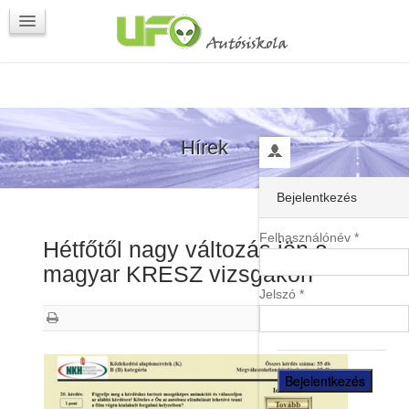
Programok
Kapcsolat
Hírek
Bejelentkezés
Felhasználónév *
Hétfőtől nagy változás jön a
magyar KRESZ vizsgákon
Jelszó *