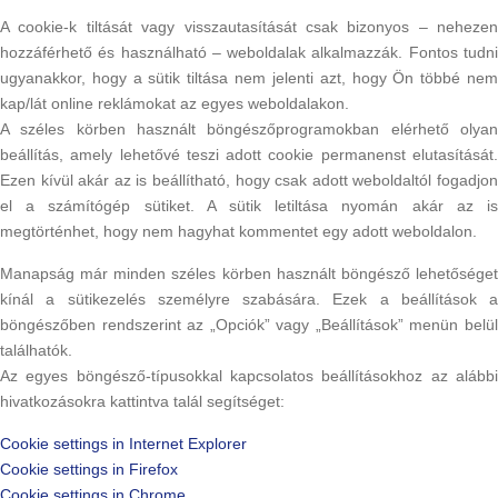
A cookie-k tiltását vagy visszautasítását csak bizonyos – nehezen
hozzáférhető és használható – weboldalak alkalmazzák. Fontos tudni
ugyanakkor, hogy a sütik tiltása nem jelenti azt, hogy Ön többé nem
kap/lát online reklámokat az egyes weboldalakon.
A széles körben használt böngészőprogramokban elérhető olyan
beállítás, amely lehetővé teszi adott cookie permanenst elutasítását.
Ezen kívül akár az is beállítható, hogy csak adott weboldaltól fogadjon
el a számítógép sütiket. A sütik letiltása nyomán akár az is
megtörténhet, hogy nem hagyhat kommentet egy adott weboldalon.
Manapság már minden széles körben használt böngésző lehetőséget
kínál a sütikezelés személyre szabására. Ezek a beállítások a
böngészőben rendszerint az „Opciók” vagy „Beállítások” menün belül
találhatók.
Az egyes böngésző-típusokkal kapcsolatos beállításokhoz az alábbi
hivatkozásokra kattintva talál segítséget:
Cookie settings in Internet Explorer
Cookie settings in Firefox
Cookie settings in Chrome