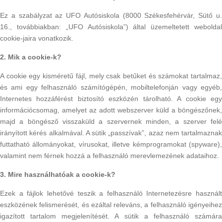
Ez a szabályzat az UFO Autósiskola (8000 Székesfehérvár, Sütő u.
16., továbbiakban: „UFO Autósiskola”) által üzemeltetett weboldal
cookie-jaira vonatkozik.
2. Mik a cookie-k?
A cookie egy kisméretű fájl, mely csak betűket és számokat tartalmaz,
és ami egy felhasználó számítógépén, mobiltelefonján vagy egyéb,
Internetes hozzáférést biztosító eszközén tárolható. A cookie egy
információcsomag, amelyet az adott webszerver küld a böngészőnek,
majd a böngésző visszaküld a szervernek minden, a szerver felé
irányított kérés alkalmával. A sütik „passzívak”, azaz nem tartalmaznak
futtatható állományokat, vírusokat, illetve kémprogramokat (spyware),
valamint nem férnek hozzá a felhasználó merevlemezének adataihoz.
3. Mire használhatóak a cookie-k?
Ezek a fájlok lehetővé teszik a felhasználó Internetezésre használt
eszközének felismerését, és ezáltal releváns, a felhasználó igényeihez
igazított tartalom megjelenítését. A sütik a felhasználó számára