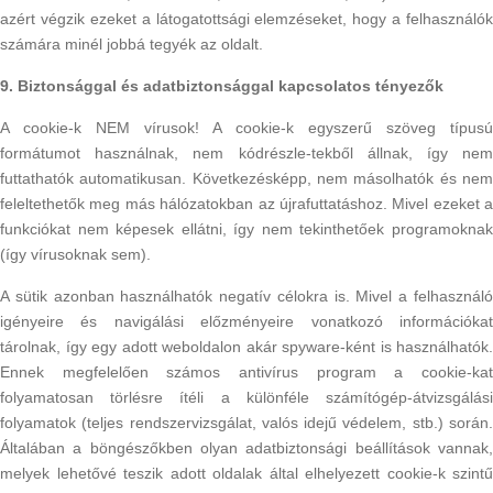
azért végzik ezeket a látogatottsági elemzéseket, hogy a felhasználók
számára minél jobbá tegyék az oldalt.
9. Biztonsággal és adatbiztonsággal kapcsolatos tényezők
A cookie-k NEM vírusok! A cookie-k egyszerű szöveg típusú
formátumot használnak, nem kódrészle-tekből állnak, így nem
futtathatók automatikusan. Következésképp, nem másolhatók és nem
feleltethetők meg más hálózatokban az újrafuttatáshoz. Mivel ezeket a
funkciókat nem képesek ellátni, így nem tekinthetőek programoknak
(így vírusoknak sem).
A sütik azonban használhatók negatív célokra is. Mivel a felhasználó
igényeire és navigálási előzményeire vonatkozó információkat
tárolnak, így egy adott weboldalon akár spyware-ként is használhatók.
Ennek megfelelően számos antivírus program a cookie-kat
folyamatosan törlésre ítéli a különféle számítógép-átvizsgálási
folyamatok (teljes rendszervizsgálat, valós idejű védelem, stb.) során.
Általában a böngészőkben olyan adatbiztonsági beállítások vannak,
melyek lehetővé teszik adott oldalak által elhelyezett cookie-k szintű