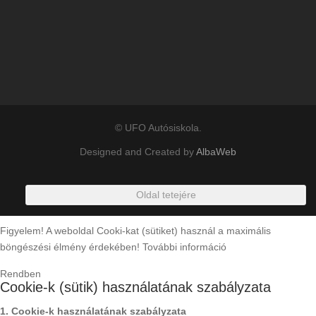
© UFO Autósiskola.
Designed and Created by
AlbaWeb
Oldal tetejére
Figyelem! A weboldal Cooki-kat (sütiket) használ a maximális
böngészési élmény érdekében!
További információ
Rendben
Cookie-k (sütik) használatának szabályzata
1. Cookie-k használatának szabályzata