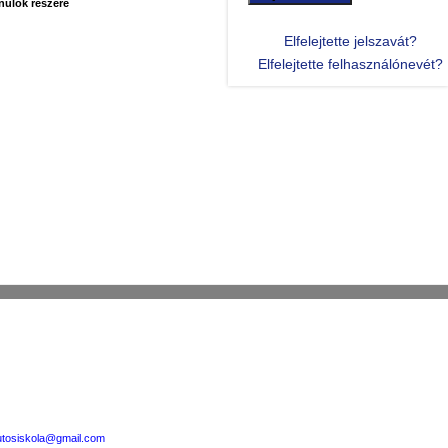
anulók részére
Elfelejtette jelszavát?
Elfelejtette felhasználónevét?
utosiskola@gmail.com