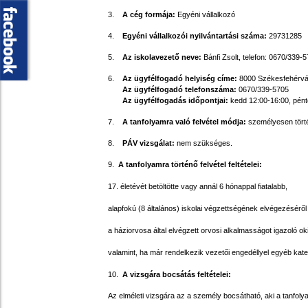
3.
A cég formája:
Egyéni vállalkozó
4.
Egyéni vállalkozói nyilvántartási száma:
29731285
5.
Az iskolavezető neve:
Bánfi Zsolt, telefon:
0670/339-5
6.
Az ügyfélfogadó helyiség címe:
8000 Székesfehérvár,
Az ügyfélfogadó telefonszáma:
0670/339-5705
Az ügyfélfogadás időpontjai:
kedd 12:00-16:00, pén
7.
A tanfolyamra való felvétel módja:
személyesen törté
8.
PÁV vizsgálat:
nem szükséges.
9.
A tanfolyamra történő felvétel feltételei:
17. életévét betöltötte vagy annál 6 hónappal fiatalabb,
alapfokú (8 általános) iskolai végzettségének elvégezéséről 
a háziorvosa által elvégzett orvosi alkalmasságot igazoló oki
valamint, ha már rendelkezik vezetői engedéllyel egyéb kate
10.
A vizsgára bocsátás feltételei:
Az elméleti vizsgára az a személy bocsátható, aki a tanfolya