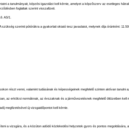
tni a tanulmányait, képzési igazolást kell kérnie, amelyet a képzőszerv az esetleges hátral
erződésben foglaltak szerint visszafizeti.
6. AS/1.
A szükség szerinti pótórákra a gyakorlati oktató tesz javaslatot, melynek díja óránként: 11.500
ásokon részt venni, valamint tudásának és képességeinek megfelelő szinten aktívan tanulni az
ában, az erkölcsi normáknak, az évszaknak és a járművezetésnek megfelelő öltözetben kell m
íj megfizetésével új vizsgaidőpontot kell kérnie.
zíteni a vizsgára, és a közúton adódó közlekedési helyzetek gyors és pontos megoldására,