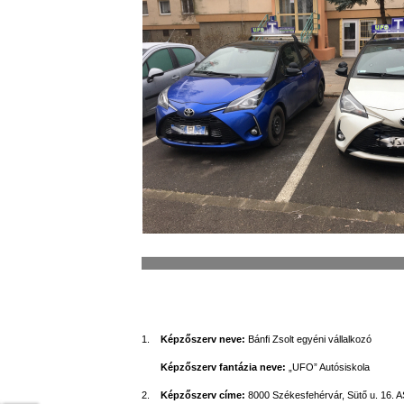
1.
Képzőszerv neve:
Bánfi Zsolt egyéni vállalkozó
Képzőszerv fantázia neve:
„UFO” Autósiskola
2.
Képzőszerv címe:
8000 Székesfehérvár, Sütő u. 16. A