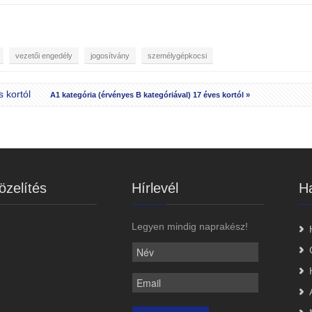
vezetői engedély
jogosítvány
személygépkocsi
s kortól
A1 kategória (érvényes B kategóriával) 17 éves kortól »
zelítés
Hírlevél
Ha
Legyen mindig naprakész!