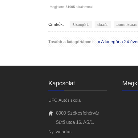
Megjelent:
31005
alkalommal
Címkék:
B kategória
oktatás
autós oktatás
« A kategória 24 éve
Tovább a kategóriában:
Kapcsolat
Megkö
UFO Autósiskola
8000 Székesfehérvár
Sütő utca 16. AS/1.
Nyitvatartás: