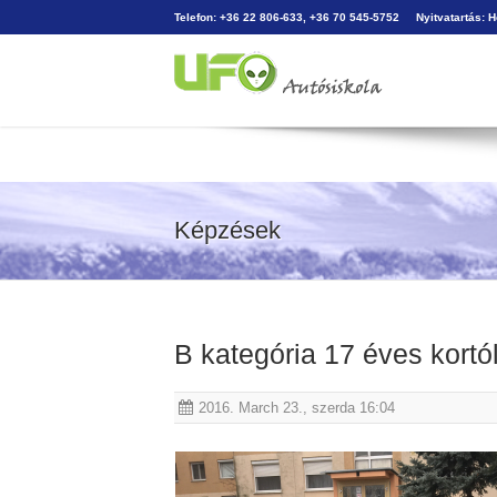
Telefon: +36 22 806-633, +36 70 545-5752
Nyitvatartás: 
Képzések
B kategória 17 éves kortó
2016. March 23., szerda 16:04