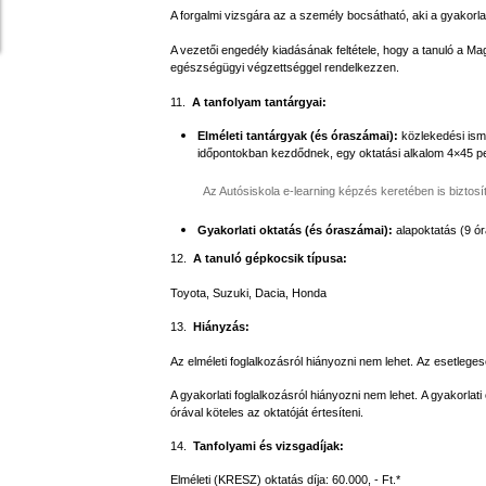
A forgalmi vizsgára az a személy bocsátható, aki a gyakorlati
A vezetői engedély kiadásának feltétele, hogy a tanuló a Mag
egészségügyi végzettséggel rendelkezzen.
11.
A tanfolyam tantárgyai:
Elméleti tantárgyak (és óraszámai):
közlekedési ism
időpontokban kezdődnek, egy oktatási alkalom 4×45 pe
Az Autósiskola e-learning képzés keretében is biztosítj
Gyakorlati oktatás (és óraszámai):
alapoktatás (9 ór
12.
A tanuló gépkocsik típusa:
Toyota, Suzuki, Dacia, Honda
13.
Hiányzás:
Az elméleti foglalkozásról hiányozni nem lehet. Az esetleg
A gyakorlati foglalkozásról hiányozni nem lehet. A gyakorl
órával köteles az oktatóját értesíteni.
14.
Tanfolyami és vizsgadíjak:
Elméleti (KRESZ) oktatás díja: 60.000, - Ft.*