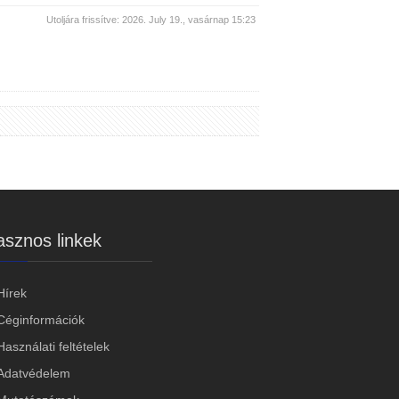
Utoljára frissítve: 2026. July 19., vasárnap 15:23
sznos linkek
Hírek
Céginformációk
Használati feltételek
Adatvédelem