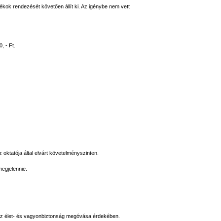
ékok rendezését követően állít ki. Az igénybe nem vett
, - Ft.
 oktatója által elvárt követelményszinten.
egjelennie.
 az élet- és vagyonbiztonság megóvása érdekében.