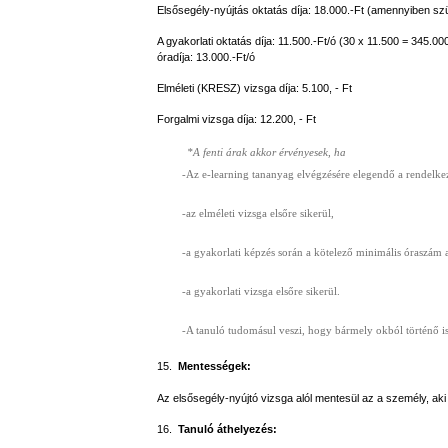
Elsősegély-nyújtás oktatás díja: 18.000.-Ft (amennyiben s
A gyakorlati oktatás díja: 11.500.-Ft/ó (30 x 11.500 = 345.000
óradíja: 13.000.-Ft/ó
Elméleti (KRESZ) vizsga díja: 5.100, - Ft
Forgalmi vizsga díja: 12.200, - Ft
*A fenti árak akkor érvényesek, ha
-Az e-learning tananyag elvégzésére elegendő a rendelkez
-az elméleti vizsga elsőre sikerül,
-a gyakorlati képzés során a kötelező minimális óraszám a
-a gyakorlati vizsga elsőre sikerül.
-A tanuló tudomásul veszi, hogy bármely okból történő isk
15.
Mentességek:
Az elsősegély-nyújtó vizsga alól mentesül az a személy, aki 
16.
Tanuló áthelyezés: