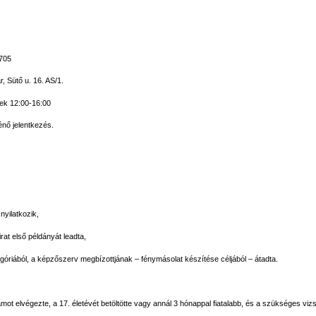
705
 Sütő u. 16. AS/1.
tek 12:00-16:00
nő jelentkezés.
nyilatkozik,
rat első példányát leadta,
góriából, a képzőszerv megbízottjának – fénymásolat készítése céljából – átadta.
mot elvégezte, a 17. életévét betöltötte vagy annál 3 hónappal fiatalabb, és a szükséges vizsg