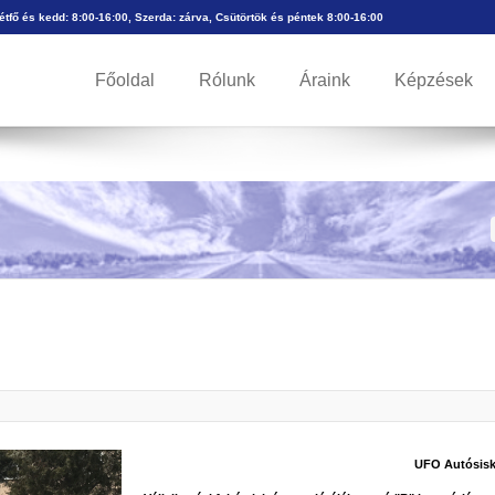
Hétfő és kedd: 8:00-16:00, Szerda: zárva, Csütörtök és péntek 8:00-16:00
Főoldal
Rólunk
Áraink
Képzések
l
UFO Autósisk