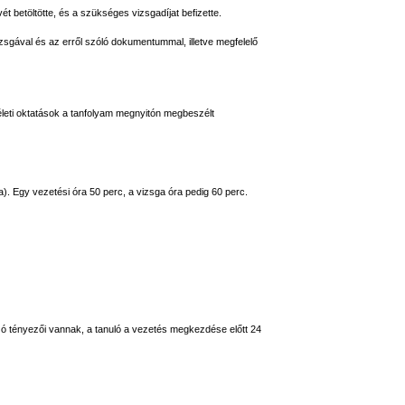
ét betöltötte, és a szükséges vizsgadíjat befizette.
vizsgával és az erről szóló dokumentummal, illetve megfelelő
méleti oktatások a tanfolyam megnyitón megbeszélt
a). Egy vezetési óra 50 perc, a vizsga óra pedig 60 perc.
ozó tényezői vannak, a tanuló a vezetés megkezdése előtt 24