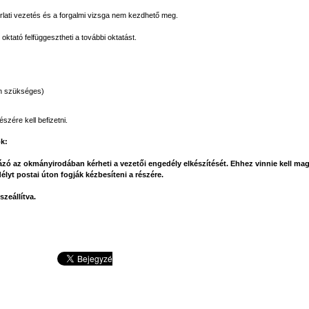
orlati vezetés és a forgalmi vizsga nem kezdhető meg.
ktató felfüggesztheti a további oktatást.
en szükséges)
szére kell befizetni.
ok:
zó az okmányirodában kérheti a vezetői engedély elkészítését. Ehhez vinnie kell magá
yt postai úton fogják kézbesíteni a részére.
szeállítva.