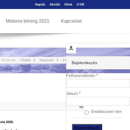
Naptár
Akciók
Hírek
GYIK
Motoros tréning 2021
Kapcsolat
Ön itt van:
Főoldal
Képzések
B kategória
Bejelentkezés
Felhasználónév *
Jelszó *
Emlékezzen rám
ola 2026.