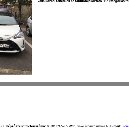
Vállalkozási feltételek és tanulótájékoztató "B" kategóriás t
S/1.
Képzőszerv telefonszáma:
0670/339-5705
Web:
www.ufoautosiskola.hu
E-mail:
ufoa