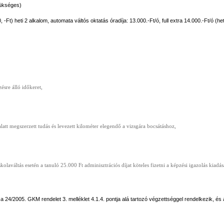
zükséges)
, -Ft) heti 2 alkalom, automata váltós oktatás óradíja: 13.000.-Ft/ó, full extra 14.000.-Ft/ó (h
ésre álló időkeret,
latt megszerzett tudás és levezett kilométer elegendő a vizsgára bocsátáshoz,
olaváltás esetén a tanuló 25.000 Ft adminisztrációs díjat köteles fizetni a képzési igazolás kia
a 24/2005. GKM rendelet 3. melléklet 4.1.4. pontja alá tartozó végzettséggel rendelkezik, és a