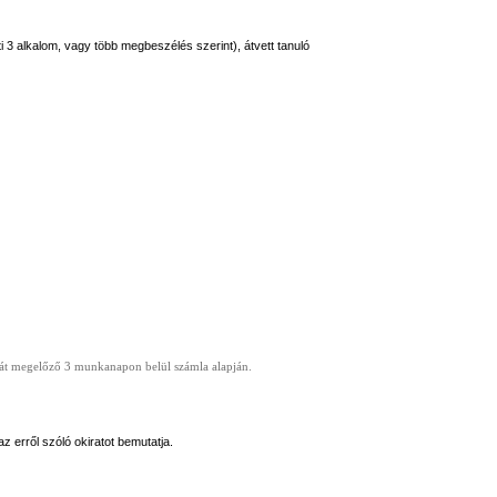
eti 3 alkalom, vagy több megbeszélés szerint), átvett tanuló
dását megelőző 3 munkanapon belül számla alapján.
z erről szóló okiratot bemutatja.