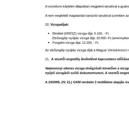
A vezetésre képtelen állapotban megjelent tanulóval a gyak
A nem megfelelő magatartást tanúsító tanulóval szemben az o
20.
Vizsgadíjak:
Elméleti (KRESZ) vizsga díja: 5.100, - Ft.
Elsősegély-nyújtás vizsga díja: 20.900.-Ft (amennyib
Forgalmi vizsga díja: 12.200, - Ft.
Az elsősegély-nyújtás vizsga díját a Magyar Vöröskereszt ré
21.
A vezetői engedély átvételével kapcsolatos előírás
Valamennyi sikeres vizsga elvégzését követően a vizsgá
nyújtó vizsgáról szóló dokumentumot. A vezetői engedél
A 24/2005. (lV. 21.) GKM rendelet 2 melléklete alapján ös