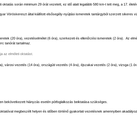
 oktatás során minimum 29 órát vezetett, ez idő alatt legalább 580 km-t tett meg, a 17. életév
yar Vöröskereszt által kiállított elsősegély-nyújtási ismeretek tantárgyból szerzett sikeres 
eretek (20 óra), vezetéselmélet (6 óra), szerkezeti és ellenőrzési ismeretek (2 óra). Az el
rc tanórát tartalmaz.
a az elméleti oktatást.
a), városi vezetés (14 óra), országúti vezetés (4 óra), éjszakai vezetés (2 óra), vizsga (1 ór
esen bekövetkezett hiányzás esetén pótfoglalkozás beiktatása szükséges.
ati oktatóval megbeszélt helyen és időben történő gyakorlati vezetésnek amennyiben akadály