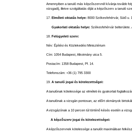
Amennyiben a tanuló más képzőszervnél kívánja tovább folyta
vizsgadíj, illetve szolgáltatás díját a képzőszerv a tanuló sz
17.
Elméleti oktatás helye:
8000 Székesfehérvár, Sütő u. 1
Gyakorlati oktatás helye:
Székesfehérvár belterülete.
18.
Felügyeleti szerv:
Név: Építési és Közlekedési Minisztérium
Cím: 1054 Budapest, Alkotmány utca 5.
Postacím: 1358 Budapest, Pf. 14.
Telefonszám: +36 (1) 795 3300
19.
A tanuló jogai és kötelezettségei:
A tanulónak kötelessége az elméleti és gyakorlati foglalkoz
A tanulónak a vizsgán pontosan, az előírt okmányok birtok
A vizsgázónak a 10 percen túl történő késés esetén a vizsgad
A képzőszerv jogai és kötelezettségei:
A képzőszervnek kötelessége a tanulót maximálisan felkés