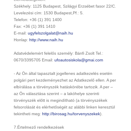
Székhely: 1125 Budapest, Szilágyi Erzsébet fasor 22/C.
Levelezési cím: 1530 Budapest,Pf.: 5.
Telefon: +36 (1) 391 1400
Fax: +36 (1) 391 1410
E-mail:
ugyfelszolgalat@naih.hu
Honlap:
http://www.naih.hu
Adatvédelemért felelős személy: Bánfi Zsolt Tel.:
0670/3395705 Email:
ufoautosiskola@gmai.com
- Az Ön által tapasztalt jogellenes adatkezelés esetén
polgári pert kezdeményezhet az Adatkezelő ellen. A per
elbírálása a törvényszék hatáskörébe tartozik. A per –
az Ön választása szerint – a lakóhelye szerinti
törvényszék előtt is megindítható (a törvényszékek
felsorolását és elérhetőségét az alábbi linken keresztül
tekintheti meg:
http://birosag.hu/torvenyszekek
).
7.Értelmező rendelkezések