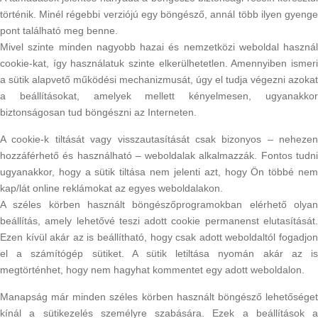
történik. Minél régebbi verziójú egy böngésző, annál több ilyen gyenge
pont található meg benne.
Mivel szinte minden nagyobb hazai és nemzetközi weboldal használ
cookie-kat, így használatuk szinte elkerülhetetlen. Amennyiben ismeri
a sütik alapvető működési mechanizmusát, úgy el tudja végezni azokat
a beállításokat, amelyek mellett kényelmesen, ugyanakkor
biztonságosan tud böngészni az Interneten.
A cookie-k tiltását vagy visszautasítását csak bizonyos – nehezen
hozzáférhető és használható – weboldalak alkalmazzák. Fontos tudni
ugyanakkor, hogy a sütik tiltása nem jelenti azt, hogy Ön többé nem
kap/lát online reklámokat az egyes weboldalakon.
A széles körben használt böngészőprogramokban elérhető olyan
beállítás, amely lehetővé teszi adott cookie permanenst elutasítását.
Ezen kívül akár az is beállítható, hogy csak adott weboldaltól fogadjon
el a számítógép sütiket. A sütik letiltása nyomán akár az is
megtörténhet, hogy nem hagyhat kommentet egy adott weboldalon.
Manapság már minden széles körben használt böngésző lehetőséget
kínál a sütikezelés személyre szabására. Ezek a beállítások a