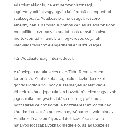
adatokat akkor is, ha ezt nemzetbiztonsági,
jogérvényesítési vagy egyéb közérdekű szempontból
szükséges. Az Adatkezelő a hatóságok részére –
amennyiben a hatóság a pontos célt és az adatok körét
megjelölte – személyes adatot csak annyit és olyan
mértékben ad ki, amely a megkeresés céljának
megvalósításához elengedhetetlenül szükséges.
4.2. Adatbiztonsági intézkedések
A tényleges adatkezelés az e-Titán Rendszerben
történik. Az Adatkezelő megfelelő intézkedésekkel
gondoskodik arról, hogy a személyes adatát védje
többek között a jogosulatlan hozzáférés ellen vagy azok
jogosulatlan megváltoztatása ellen. Így például a
hozzáférés célhoz kötött, a hozzáféréshez jogosultak
köre korlátozott és pontosan nyilvántartott, valamint az
Adatkezelő a személyes adatok kezelése során a
hatályos jogszabályoknak megfelelő, az adatkezelés