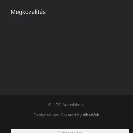
Megközelítés
© UFO Autósiskola.
Designed and Created by
AlbaWeb