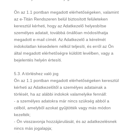
Ön az 1.1 pontban megadott elérhetőségeken, valamint
az e-Titán Rendszeren belül biztosított felületeken
keresztül kérheti, hogy az Adatkezelő helyesbítse
személyes adatait, továbbá önállóan módosíthatja
megadott e-mail címét. Az Adatkezelő a kérelmét
indokolatlan késedelem nélkül teljesíti, és erről az Ön
által megadott elérhetőségre küldött levélben, vagy a
bejelentés helyén értesíti.
5.3. A törléshez való jog
Ön az 1.1 pontban megadott elérhetőségeken keresztül
kérheti az Adatkezelőtől a személyes adatainak a
törlését, ha az alábbi indokok valamelyike fennáll:
- a személyes adatokra már nincs szükség abból a
célból, amelyből azokat gyűjtötték vagy más módon
kezelték;
- Ön visszavonja hozzájárulását, és az adatkezelésnek
nincs más jogalapja;