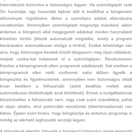
Internetezést biztosítva is biztonságos legyen. Ha számítógépét csak
Ön használja, úgy hosszabb lejárati időt is beállíthat a böngészési
előzmények rögzítésére, illetve a személyes adatok eltárolására
vonatkozóan. Amennyiben számítógépét megosztja másokkal, akkor
érdemes a böngésző által megjegyzett adatokat minden használatot
követően törölni (létezik automatizált megoldás, amely a program
bezárásakor automatikusan elvégzi a törlést). Ezáltal lehetősége van
arra, hogy biztonságos keretek között látogasson meg olyan oldalakat,
melyek cookie-kat helyeznek el a számítógépen. Rendszeresen
frissítse a kémprogramok elleni programok adatbázisát. Sok esetben a
kémprogramok ellen védő szoftverek valós időben figyelik a
böngészést és figyelmeztetnek, amennyiben nem biztonságos oldalt
kíván betölteni a felhasználó (adott beállítás mellett akár
automatikusan blokkolhatják azok betöltését). Ennek a szolgáltatásnak
köszönhetően a felhasználó nem, vagy csak szánt szándékkal, juthat
el olyan oldalra, ahol potenciális veszélynek (kibertámadásnak) van
kitéve. Éppen ezért fontos, hogy böngészője és antivírus programja is
mindig az elérhető legfrissebb verziójú legyen.
A támadások jelentős hányada a böngésző biztonsági résein keresztül