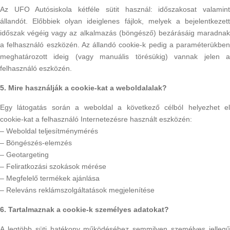
Az UFO Autósiskola kétféle sütit használ: időszakosat valamint
állandót. Előbbiek olyan ideiglenes fájlok, melyek a bejelentkezett
időszak végéig vagy az alkalmazás (böngésző) bezárásáig maradnak
a felhasználó eszközén. Az állandó cookie-k pedig a paraméterükben
meghatározott ideig (vagy manuális törésükig) vannak jelen a
felhasználó eszközén.
5. Mire használják a cookie-kat a weboldalalak?
Egy látogatás során a weboldal a következő célból helyezhet el
cookie-kat a felhasználó Internetezésre használt eszközén:
– Weboldal teljesítménymérés
– Böngészés-elemzés
– Geotargeting
– Feliratkozási szokások mérése
– Megfelelő termékek ajánlása
– Releváns reklámszolgáltatások megjelenítése
6. Tartalmaznak a cookie-k személyes adatokat?
A legtöbb süti hatékony működéséhez semmilyen személyes jellegű