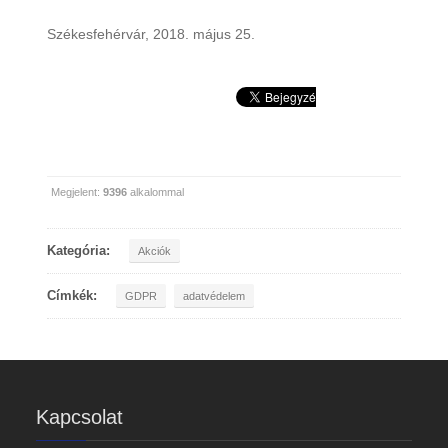
Székesfehérvár, 2018. május 25.
Megjelent:
9396
alkalommal
Kategória:
Akciók
Címkék:
GDPR
adatvédelem
Kapcsolat