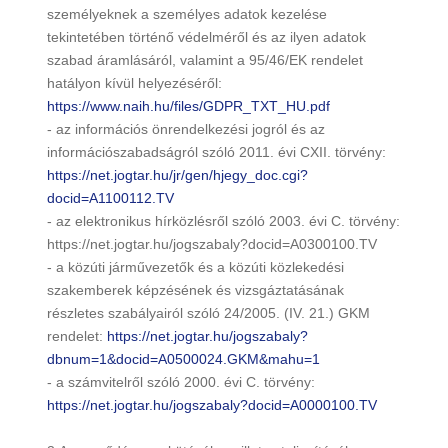
személyeknek a személyes adatok kezelése
tekintetében történő védelméről és az ilyen adatok
szabad áramlásáról, valamint a 95/46/EK rendelet
hatályon kívül helyezéséről:
https://www.naih.hu/files/GDPR_TXT_HU.pdf
- az információs önrendelkezési jogról és az
információszabadságról szóló 2011. évi CXII. törvény:
https://net.jogtar.hu/jr/gen/hjegy_doc.cgi?
docid=A1100112.TV
- az elektronikus hírközlésről szóló 2003. évi C. törvény:
https://net.jogtar.hu/jogszabaly?docid=A0300100.TV
- a közúti járművezetők és a közúti közlekedési
szakemberek képzésének és vizsgáztatásának
részletes szabályairól szóló 24/2005. (IV. 21.) GKM
rendelet:
https://net.jogtar.hu/jogszabaly?
dbnum=1&docid=A0500024.GKM&mahu=1
- a számvitelről szóló 2000. évi C. törvény:
https://net.jogtar.hu/jogszabaly?docid=A0000100.TV