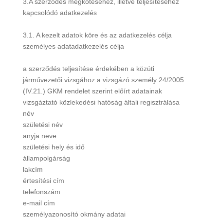
3.A szerződés megkötéséhez, illetve teljesítéséhez
kapcsolódó adatkezelés
3.1. A kezelt adatok köre és az adatkezelés célja
személyes adatadatkezelés célja
a szerződés teljesítése érdekében a közúti
járművezetői vizsgához a vizsgázó személy 24/2005.
(IV.21.) GKM rendelet szerint előírt adatainak
vizsgáztató közlekedési hatóság általi regisztrálása
név
születési név
anyja neve
születési hely és idő
állampolgárság
lakcím
értesítési cím
telefonszám
e-mail cím
személyazonosító okmány adatai