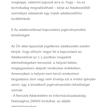
megkapja, valamint jogosult arra is, hogy – ha ez
technikailag megvalósítható – kérje az Adatkezelőtől
személyes adatainak egy másik adatkezelőhöz
továbbítását.
6.Az adatkezeléssel kapcsolatos jogérvényesítési
lehetőségek
Az Ön által tapasztalt jogellenes adatkezelés esetén
kérjük, hogy először vegye fel a kapcsolatot az
Adatkezelővel az 1.1 pontban megadott
elérhetőségeken keresztül, a helyzet békés,
megegyezésen alapuló rendezése érdekében.
Amennyiben a helyzet nem kerül rendezésre
tárgyalásos úton vagy nem kívánja ezt a módot igénybe
venni, úgy a következő jogérvényesítési lehetőségei
vannak:
- A Nemzeti Adatvédelmi és Információszabadság
Hatósághoz (NAIH) fordulhat, az alábbi
elérhetőségeken: