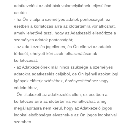
adatkezelést az alábbiak valamelyikének teljesülése
esetén:
- ha Ön vitatja a személyes adatok pontosságát, ez
esetben a korlátozás arra az időtartamra vonatkozhat,
amely lehetővé teszi, hogy az Adatkezelő ellenőrizze a
személyes adatok pontosságát;
- az adatkezelés jogellenes, és Ön ellenzi az adatok
törlését, ehelyett kéri azok felhasználásának
korlátozását;
- az Adatkezelőnek már nincs szüksége a személyes
adatokra adatkezelés céljából, de Ön igényli azokat jogi
igények előterjesztéséhez, érvényesítéséhez vagy
védelméhez;
- Ön tiltakozott az adatkezelés ellen; ez esetben a
korlátozás arra az időtartamra vonatkozhat, amíg
megállapításra nem kerül, hogy az Adatkezelő jogos
indokai elsőbbséget élveznek-e az Ön jogos indokaival
szemben.