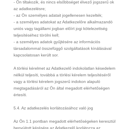
- Ön tiltakozik, és nincs elsőbbséget élvező jogszerű ok
az adatkezelésre;
- az Ön személyes adatait jogellenesen kezelték;
- a személyes adatokat az Adatkezelőre alkalmazandó
uniós vagy tagállami jogban előírt jogi kötelezettség
teljesítéséhez törölni kell;
- a személyes adatok gyűjtésére az információs
társadalommal összefüggő szolgáltatások kínálásával
kapcsolatosan került sor.
A törlési kérelmet az Adatkezelő indokolatlan késedelem
nélkül teljesíti, továbbá a törlési kérelem teljesítéséről
vagy a törlési kérelem jogszerű indokon alapuló
megtagadásáról az Ön által megadott elérhetőségen
értesíti.
5.4. Az adatkezelés korlátozásához való jog
Az Ön 1.1 pontban megadott elérhetőségeken keresztül
benyújtott kérésére az Adatkezelő korlátozza az