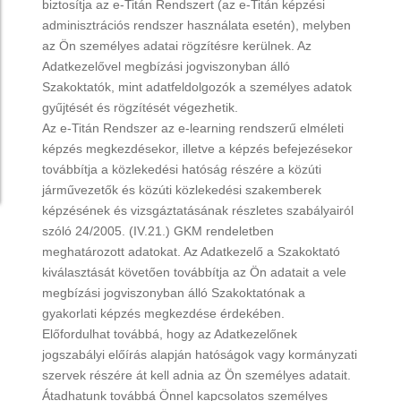
biztosítja az e-Titán Rendszert (az e-Titán képzési
adminisztrációs rendszer használata esetén), melyben
az Ön személyes adatai rögzítésre kerülnek. Az
Adatkezelővel megbízási jogviszonyban álló
Szakoktatók, mint adatfeldolgozók a személyes adatok
gyűjtését és rögzítését végezhetik.
Az e-Titán Rendszer az e-learning rendszerű elméleti
képzés megkezdésekor, illetve a képzés befejezésekor
továbbítja a közlekedési hatóság részére a közúti
járművezetők és közúti közlekedési szakemberek
képzésének és vizsgáztatásának részletes szabályairól
szóló 24/2005. (IV.21.) GKM rendeletben
meghatározott adatokat. Az Adatkezelő a Szakoktató
kiválasztását követően továbbítja az Ön adatait a vele
megbízási jogviszonyban álló Szakoktatónak a
gyakorlati képzés megkezdése érdekében.
Előfordulhat továbbá, hogy az Adatkezelőnek
jogszabályi előírás alapján hatóságok vagy kormányzati
szervek részére át kell adnia az Ön személyes adatait.
Átadhatunk továbbá Önnel kapcsolatos személyes