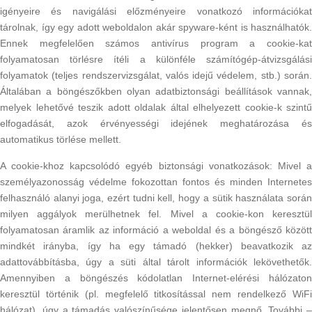
igényeire és navigálási előzményeire vonatkozó információkat
tárolnak, így egy adott weboldalon akár spyware-ként is használhatók.
Ennek megfelelően számos antivírus program a cookie-kat
folyamatosan törlésre ítéli a különféle számítógép-átvizsgálási
folyamatok (teljes rendszervizsgálat, valós idejű védelem, stb.) során.
Általában a böngészőkben olyan adatbiztonsági beállítások vannak,
melyek lehetővé teszik adott oldalak által elhelyezett cookie-k szintű
elfogadását, azok érvényességi idejének meghatározása és
automatikus törlése mellett.
A cookie-khoz kapcsolódó egyéb biztonsági vonatkozások: Mivel a
személyazonosság védelme fokozottan fontos és minden Internetes
felhasználó alanyi joga, ezért tudni kell, hogy a sütik használata során
milyen aggályok merülhetnek fel. Mivel a cookie-kon keresztül
folyamatosan áramlik az információ a weboldal és a böngésző között
mindkét irányba, így ha egy támadó (hekker) beavatkozik az
adattovábbításba, úgy a süti által tárolt információk lekövethetők.
Amennyiben a böngészés kódolatlan Internet-elérési hálózaton
keresztül történik (pl. megfelelő titkosítással nem rendelkező WiFi
hálózat), úgy a támadás valószínűsége jelentősen megnő. További –