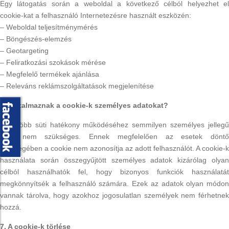
Egy látogatás során a weboldal a következő célból helyezhet el
cookie-kat a felhasználó Internetezésre használt eszközén:
– Weboldal teljesítménymérés
– Böngészés-elemzés
– Geotargeting
– Feliratkozási szokások mérése
– Megfelelő termékek ajánlása
– Releváns reklámszolgáltatások megjelenítése
6. Tartalmaznak a cookie-k személyes adatokat?
A legtöbb süti hatékony működéséhez semmilyen személyes jellegű
adat nem szükséges. Ennek megfelelően az esetek döntő
többségében a cookie nem azonosítja az adott felhasználót. A cookie-k
használata során összegyűjtött személyes adatok kizárólag olyan
célból használhatók fel, hogy bizonyos funkciók használatát
megkönnyítsék a felhasználó számára. Ezek az adatok olyan módon
vannak tárolva, hogy azokhoz jogosulatlan személyek nem férhetnek
hozzá.
7. A cookie-k törlése