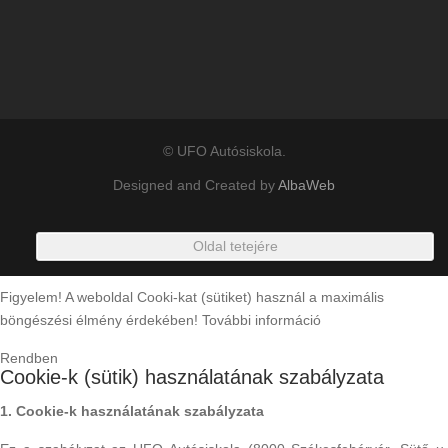
© UFO Autósiskola.
Designed and Created by
AlbaWeb
Oldal tetejére
Figyelem! A weboldal Cooki-kat (sütiket) használ a maximális
böngészési élmény érdekében!
További információ
Rendben
Cookie-k (sütik) használatának szabályzata
1. Cookie-k használatának szabályzata