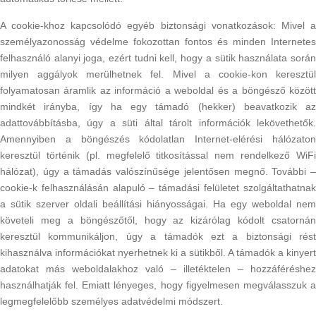
A cookie-khoz kapcsolódó egyéb biztonsági vonatkozások: Mivel a
személyazonosság védelme fokozottan fontos és minden Internetes
felhasználó alanyi joga, ezért tudni kell, hogy a sütik használata során
milyen aggályok merülhetnek fel. Mivel a cookie-kon keresztül
folyamatosan áramlik az információ a weboldal és a böngésző között
mindkét irányba, így ha egy támadó (hekker) beavatkozik az
adattovábbításba, úgy a süti által tárolt információk lekövethetők.
Amennyiben a böngészés kódolatlan Internet-elérési hálózaton
keresztül történik (pl. megfelelő titkosítással nem rendelkező WiFi
hálózat), úgy a támadás valószínűsége jelentősen megnő. További –
cookie-k felhasználásán alapuló – támadási felületet szolgáltathatnak
a sütik szerver oldali beállítási hiányosságai. Ha egy weboldal nem
követeli meg a böngészőtől, hogy az kizárólag kódolt csatornán
keresztül kommunikáljon, úgy a támadók ezt a biztonsági rést
kihasználva információkat nyerhetnek ki a sütikből. A támadók a kinyert
adatokat más weboldalakhoz való – illetéktelen – hozzáféréshez
használhatják fel. Emiatt lényeges, hogy figyelmesen megválasszuk a
legmegfelelőbb személyes adatvédelmi módszert.