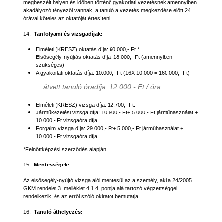
megbeszélt helyen és időben történő gyakorlati vezetésnek amennyiben
akadályozó tényezői vannak, a tanuló a vezetés megkezdése előtt 24
órával köteles az oktatóját értesíteni.
14.
Tanfolyami és vizsgadíjak:
Elméleti (KRESZ) oktatás díja: 60.000,- Ft.*
Elsősegély-nyújtás oktatás díja: 18.000,- Ft (amennyiben
szükséges)
A gyakorlati oktatás díja: 10.000,- Ft (16X 10.000 = 160.000,- Ft)
átvett tanuló óradíja: 12.000,- Ft / óra
Elméleti (KRESZ) vizsga díja: 12.700,- Ft.
Járműkezelési vizsga díja: 10.900,- Ft+ 5.000,- Ft járműhasználat +
10.000,- Ft vizsgaóra díja
Forgalmi vizsga díja: 29.000,- Ft+ 5.000,- Ft járműhasználat +
10.000,- Ft vizsgaóra díja
*Felnőttképzési szerződés alapján.
15.
Mentességek:
Az elsősegély-nyújtó vizsga alól mentesül az a személy, aki a 24/2005.
GKM rendelet 3. melléklet 4.1.4. pontja alá tartozó végzettséggel
rendelkezik, és az erről szóló okiratot bemutatja.
16.
Tanuló áthelyezés: