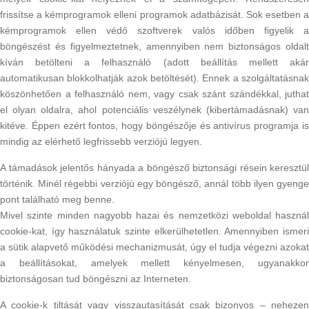
frissítse a kémprogramok elleni programok adatbázisát. Sok esetben a
kémprogramok ellen védő szoftverek valós időben figyelik a
böngészést és figyelmeztetnek, amennyiben nem biztonságos oldalt
kíván betölteni a felhasználó (adott beállítás mellett akár
automatikusan blokkolhatják azok betöltését). Ennek a szolgáltatásnak
köszönhetően a felhasználó nem, vagy csak szánt szándékkal, juthat
el olyan oldalra, ahol potenciális veszélynek (kibertámadásnak) van
kitéve. Éppen ezért fontos, hogy böngészője és antivírus programja is
mindig az elérhető legfrissebb verziójú legyen.
A támadások jelentős hányada a böngésző biztonsági résein keresztül
történik. Minél régebbi verziójú egy böngésző, annál több ilyen gyenge
pont található meg benne.
Mivel szinte minden nagyobb hazai és nemzetközi weboldal használ
cookie-kat, így használatuk szinte elkerülhetetlen. Amennyiben ismeri
a sütik alapvető működési mechanizmusát, úgy el tudja végezni azokat
a beállításokat, amelyek mellett kényelmesen, ugyanakkor
biztonságosan tud böngészni az Interneten.
A cookie-k tiltását vagy visszautasítását csak bizonyos – nehezen