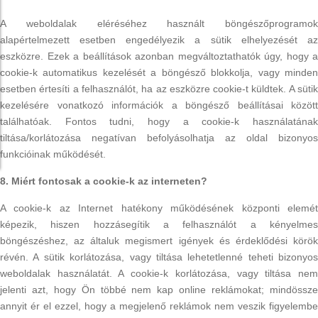
A weboldalak eléréséhez használt böngészőprogramok
alapértelmezett esetben engedélyezik a sütik elhelyezését az
eszközre. Ezek a beállítások azonban megváltoztathatók úgy, hogy a
cookie-k automatikus kezelését a böngésző blokkolja, vagy minden
esetben értesíti a felhasználót, ha az eszközre cookie-t küldtek. A sütik
kezelésére vonatkozó információk a böngésző beállításai között
találhatóak. Fontos tudni, hogy a cookie-k használatának
tiltása/korlátozása negatívan befolyásolhatja az oldal bizonyos
funkcióinak működését.
8. Miért fontosak a cookie-k az interneten?
A cookie-k az Internet hatékony működésének központi elemét
képezik, hiszen hozzásegítik a felhasználót a kényelmes
böngészéshez, az általuk megismert igények és érdeklődési körök
révén. A sütik korlátozása, vagy tiltása lehetetlenné teheti bizonyos
weboldalak használatát. A cookie-k korlátozása, vagy tiltása nem
jelenti azt, hogy Ön többé nem kap online reklámokat; mindössze
annyit ér el ezzel, hogy a megjelenő reklámok nem veszik figyelembe