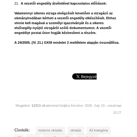
21.
A vezetői engedély átvételével kapcsolatos előírások:
Valamennyi sikeres vizsga elvégzését követően a vizsgázó az
okmányirodában kérheti a vezetői engedély elkészítését. Ehhez
vinnie kell magával a személyi igazolványát és a sikeres
elsősegély-nyújtó vizsgáról szóló dokumentumot. A vezetői
engedélyt postai úton fogják kézbesíteni a részére.
A 24/2005. (lV. 21.) GKM rendelet 2 melléklete alapján összeállítva.
Megjelent:
12313
alkalommal
Utoljára frissítve: 2026. July 19., vasárnap
15:27
Címkék:
motoros oktatás
oktatás
A2 kategória