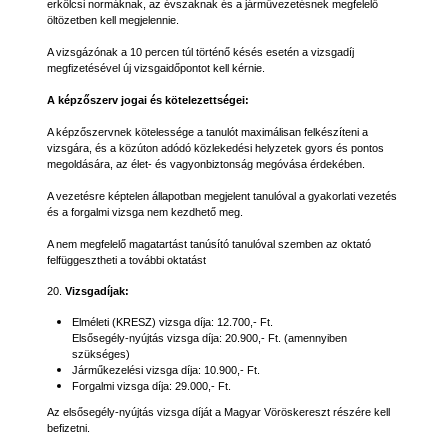
erkölcsi normáknak, az évszaknak és a járművezetésnek megfelelő
öltözetben kell megjelennie.
A vizsgázónak a 10 percen túl történő késés esetén a vizsgadíj
megfizetésével új vizsgaidőpontot kell kérnie.
A képzőszerv jogai és kötelezettségei:
A képzőszervnek kötelessége a tanulót maximálisan felkészíteni a
vizsgára, és a közúton adódó közlekedési helyzetek gyors és pontos
megoldására, az élet- és vagyonbiztonság megóvása érdekében.
A vezetésre képtelen állapotban megjelent tanulóval a gyakorlati vezetés
és a forgalmi vizsga nem kezdhető meg.
A nem megfelelő magatartást tanúsító tanulóval szemben az oktató
felfüggesztheti a további oktatást
20.
Vizsgadíjak:
Elméleti (KRESZ) vizsga díja: 12.700,- Ft.
Elsősegély-nyújtás vizsga díja: 20.900,- Ft. (amennyiben
szükséges)
Járműkezelési vizsga díja: 10.900,- Ft.
Forgalmi vizsga díja: 29.000,- Ft.
Az elsősegély-nyújtás vizsga díját a Magyar Vöröskereszt részére kell
befizetni.