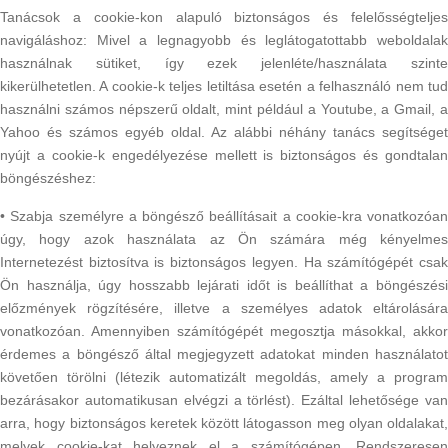
Tanácsok a cookie-kon alapuló biztonságos és felelősségteljes
navigáláshoz: Mivel a legnagyobb és leglátogatottabb weboldalak
használnak sütiket, így ezek jelenléte/használata szinte
kikerülhetetlen. A cookie-k teljes letiltása esetén a felhasználó nem tud
használni számos népszerű oldalt, mint például a Youtube, a Gmail, a
Yahoo és számos egyéb oldal. Az alábbi néhány tanács segítséget
nyújt a cookie-k engedélyezése mellett is biztonságos és gondtalan
böngészéshez:
• Szabja személyre a böngésző beállításait a cookie-kra vonatkozóan
úgy, hogy azok használata az Ön számára még kényelmes
Internetezést biztosítva is biztonságos legyen. Ha számítógépét csak
Ön használja, úgy hosszabb lejárati időt is beállíthat a böngészési
előzmények rögzítésére, illetve a személyes adatok eltárolására
vonatkozóan. Amennyiben számítógépét megosztja másokkal, akkor
érdemes a böngésző által megjegyzett adatokat minden használatot
követően törölni (létezik automatizált megoldás, amely a program
bezárásakor automatikusan elvégzi a törlést). Ezáltal lehetősége van
arra, hogy biztonságos keretek között látogasson meg olyan oldalakat,
melyek cookie-kat helyeznek el a számítógépen. Rendszeresen