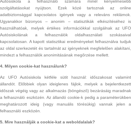
Autósiskola a felhasználó számára minél kényelmesebb
szolgáltatásokat nyújtson. Ezek közé tartoznak az online
adatbiztonsággal kapcsolatos igények vagy a releváns reklámok.
Ugyanakkor bizonyos – anonim – statisztikák elkészítéséhez is
használhatóak, melyek értékes információkkal szolgálnak az UFO
Autósiskolának a felhasználók oldalhasználati szokásaival
kapcsolatosan. A kapott statisztikai eredményeket felhasználva tudjuk
az oldal szerkezetét és tartalmát az igényeknek megfelelően alakítani,
mindezt a felhasználók anonimitásának megőrzése mellett.
4. Milyen cookie-kat használunk?
Az UFO Autósiskola kétféle sütit használ: időszakosat valamint
állandót. Előbbiek olyan ideiglenes fájlok, melyek a bejelentkezett
időszak végéig vagy az alkalmazás (böngésző) bezárásáig maradnak
a felhasználó eszközén. Az állandó cookie-k pedig a paraméterükben
meghatározott ideig (vagy manuális törésükig) vannak jelen a
felhasználó eszközén.
5. Mire használják a cookie-kat a weboldalalak?