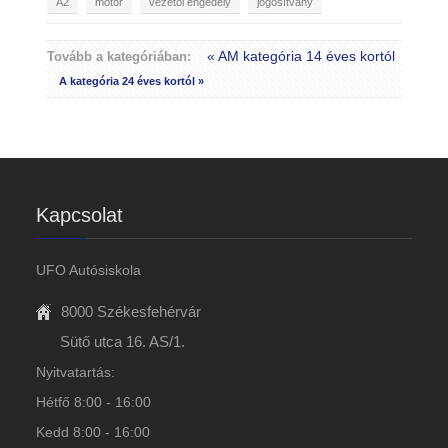
A2
motor
vezetői engedély
jogosítvány
« AM kategória 14 éves kortól
Tovább a kategóriában:
A kategória 24 éves kortól »
Kapcsolat
UFO Autósiskola
8000 Székesfehérvár
Sütő utca 16. AS/1.
Nyitvatartás:
Hétfő 8:00 - 16:00
Kedd 8:00 - 16:00