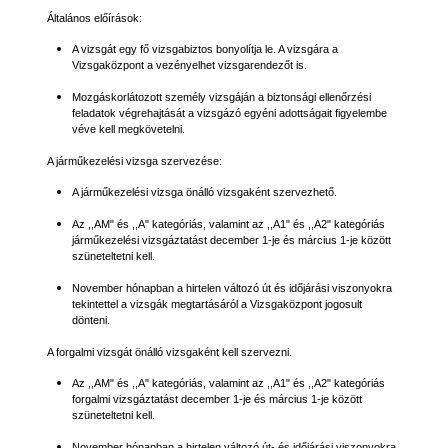
Általános előírások:
A vizsgát egy fő vizsgabiztos bonyolítja le. A vizsgára a
Vizsgaközpont a vezényelhet vizsgarendezőt is.
Mozgáskorlátozott személy vizsgáján a biztonsági ellenőrzési
feladatok végrehajtását a vizsgázó egyéni adottságait figyelembe
véve kell megkövetelni.
A járműkezelési vizsga szervezése:
A járműkezelési vizsga önálló vizsgaként szervezhető.
Az ,,AM" és ,,A" kategóriás, valamint az ,,A1" és ,,A2" kategóriás
járműkezelési vizsgáztatást december 1-je és március 1-je között
szüneteltetni kell.
November hónapban a hirtelen változó út és időjárási viszonyokra
tekintettel a vizsgák megtartásáról a Vizsgaközpont jogosult
dönteni.
A forgalmi vizsgát önálló vizsgaként kell szervezni.
Az ,,AM" és ,,A" kategóriás, valamint az ,,A1" és ,,A2" kategóriás
forgalmi vizsgáztatást december 1-je és március 1-je között
szüneteltetni kell.
November hónapban a hirtelen változó út- és időjárási viszonyokra