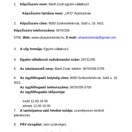
1.
Képzőszerv neve:
Bánfi Zsolt egyéni vállalkozó
Képzőszerv fantázia neve:
„UFO” Autósiskola
2.
Képzőszerv címe:
8000 Székesfehérvár, Sütő u. 16. AS/1.
Képzőszerv telefonszáma:
0670/339-
5705,
Web:
www.ufoautosiskola.hu,
E-mail:
ufoautosiskola@gmail.com
3.
A cég formája:
Egyéni vállalkozó
4.
Egyéni vállalkozói nyilvántartási szám
:
29731285
5.
Az iskolavezető neve:
Bánfi Zsolt, telefon:
0670/339-5705
6.
Az ügyfélfogadó helyiség címe:
8000 Székesfehérvár, Sütő u. 16.
AS/1.
Az ügyfélfogadó telefonszáma:
0670/339-5705
Az ügyfélfogadás időpontjai:
kedd 12.00-16.00
péntek 12.00-16.00
7.
A tanfolyamra való felvétel módja:
személyesen történő
jelentkezés.
8.
PÁV vizsgálat:
nem szükséges.