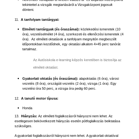
tekintettel a vizsgák megtartásáról a Vizsgaközpont jogosult
dönteni.
11.
A tanfolyam tantárgyai:
Elméleti tantárgyak (és óraszámai):
közlekedési ismeretek (10
óra), vezetéselmélet (4 óra), szerkezeti és ellenőrzési ismeretek (4
óra). Az elméleti oktatások a tanfolyam megnyitón megbeszélt
időpontokban kezdődnek, egy oktatási alkalom 4×45 perc tanórát
tartalmaz.
Az Autósiskola e-learning képzés keretében is biztosítja az
elméleti oktatást.
Gyakorlati oktatás (és óraszámai):
alapoktatás (6 óra), városi
vezetés (8 óra), országúti vezetés (2 óra), vizsga (1 óra). Egy
vezetési óra 50 perc, a vizsga óra pedig 60 perc.
12.
A tanuló motor típusa:
Honda
13.
Hiányzás:
Az elméleti foglalkozásról hiányozni nem lehet. Az
esetlegesen bekövetkezett hiányzás esetén pótfoglalkozás beiktatása
szükséges.
A gyakorlati foglalkozásról hiányozni nem lehet. A gyakorlati oktatóval