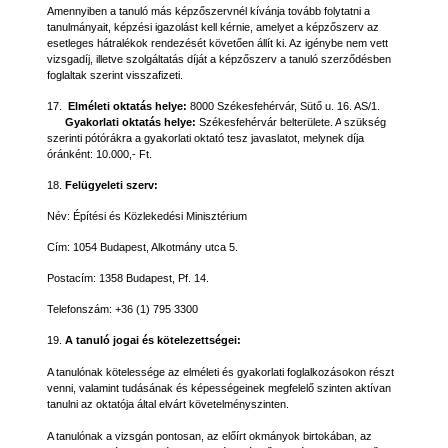
Amennyiben a tanuló más képzőszervnél kívánja tovább folytatni a
tanulmányait, képzési igazolást kell kérnie, amelyet a képzőszerv az
esetleges hátralékok rendezését követően állít ki. Az igénybe nem vett
vizsgadíj, illetve szolgáltatás díját a képzőszerv a tanuló szerződésben
foglaltak szerint visszafizeti.
17.
Elméleti oktatás helye:
8000 Székesfehérvár, Sütő u. 16. AS/1.
Gyakorlati oktatás helye:
Székesfehérvár belterülete. A
szükség
szerinti pótórákra a gyakorlati oktató tesz javaslatot, melynek díja
óránként: 10.000,- Ft.
18.
Felügyeleti szerv:
Név:
Építési és Közlekedési Minisztérium
Cím: 1054 Budapest, Alkotmány utca 5.
Postacím: 1358 Budapest, Pf. 14.
Telefonszám: +36 (1) 795 3300
19.
A tanuló jogai és kötelezettségei:
A tanulónak kötelessége az elméleti és gyakorlati foglalkozásokon részt
venni, valamint tudásának és képességeinek megfelelő szinten aktívan
tanulni az oktatója által elvárt követelményszinten.
A tanulónak a vizsgán pontosan, az előírt okmányok birtokában, az