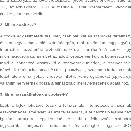
Ez a szabályzat az UFO Autósiskola (8000 Székesfehérvár, Sütő u.
16., továbbiakban: „UFO Autósiskola”) által üzemeltetett weboldal
cookie-jaira vonatkozik.
2. Mik a cookie-k?
A cookie egy kisméretű fájl, mely csak betűket és számokat tartalmaz,
és ami egy felhasználó számítógépén, mobiltelefonján vagy egyéb,
Internetes hozzáférést biztosító eszközén tárolható. A cookie egy
információcsomag, amelyet az adott webszerver küld a böngészőnek,
majd a böngésző visszaküld a szervernek minden, a szerver felé
irányított kérés alkalmával. A sütik „passzívak”, azaz nem tartalmaznak
futtatható állományokat, vírusokat, illetve kémprogramokat (spyware),
valamint nem férnek hozzá a felhasználó merevlemezének adataihoz.
3. Mire használhatóak a cookie-k?
Ezek a fájlok lehetővé teszik a felhasználó Internetezésre használt
eszközének felismerését, és ezáltal releváns, a felhasználó igényeihez
igazított tartalom megjelenítését. A sütik a felhasználó számára
egyszerűbb böngészést biztosítanak, és elősegítik, hogy az UFO