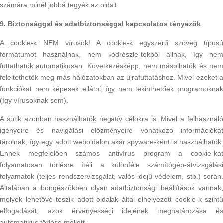
számára minél jobbá tegyék az oldalt.
9. Biztonsággal és adatbiztonsággal kapcsolatos tényezők
A cookie-k NEM vírusok! A cookie-k egyszerű szöveg típusú
formátumot használnak, nem kódrészle-tekből állnak, így nem
futtathatók automatikusan. Következésképp, nem másolhatók és nem
feleltethetők meg más hálózatokban az újrafuttatáshoz. Mivel ezeket a
funkciókat nem képesek ellátni, így nem tekinthetőek programoknak
(így vírusoknak sem).
A sütik azonban használhatók negatív célokra is. Mivel a felhasználó
igényeire és navigálási előzményeire vonatkozó információkat
tárolnak, így egy adott weboldalon akár spyware-ként is használhatók.
Ennek megfelelően számos antivírus program a cookie-kat
folyamatosan törlésre ítéli a különféle számítógép-átvizsgálási
folyamatok (teljes rendszervizsgálat, valós idejű védelem, stb.) során.
Általában a böngészőkben olyan adatbiztonsági beállítások vannak,
melyek lehetővé teszik adott oldalak által elhelyezett cookie-k szintű
elfogadását, azok érvényességi idejének meghatározása és
automatikus törlése mellett.