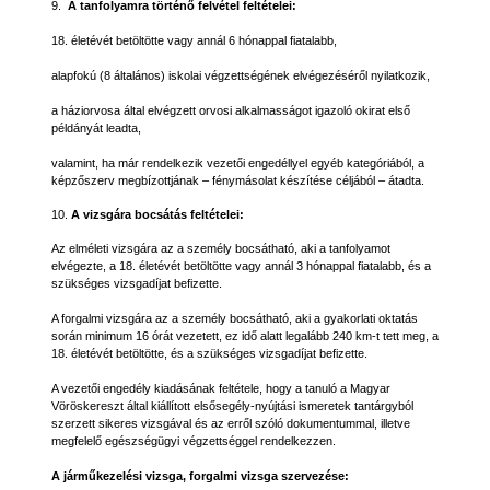
9.
A tanfolyamra történő felvétel feltételei:
18. életévét betöltötte vagy annál 6 hónappal fiatalabb,
alapfokú (8 általános) iskolai végzettségének elvégezéséről nyilatkozik,
a háziorvosa által elvégzett orvosi alkalmasságot igazoló okirat első
példányát leadta,
valamint, ha már rendelkezik vezetői engedéllyel egyéb kategóriából, a
képzőszerv megbízottjának – fénymásolat készítése céljából – átadta.
10.
A vizsgára bocsátás feltételei:
Az elméleti vizsgára az a személy bocsátható, aki a tanfolyamot
elvégezte, a 18. életévét betöltötte vagy annál 3 hónappal fiatalabb, és a
szükséges vizsgadíjat befizette.
A forgalmi vizsgára az a személy bocsátható, aki a gyakorlati oktatás
során minimum 16 órát vezetett, ez idő alatt legalább 240 km-t tett meg, a
18. életévét betöltötte, és a szükséges vizsgadíjat befizette.
A vezetői engedély kiadásának feltétele, hogy a tanuló a Magyar
Vöröskereszt által kiállított elsősegély-nyújtási ismeretek tantárgyból
szerzett sikeres vizsgával és az erről szóló dokumentummal, illetve
megfelelő egészségügyi végzettséggel rendelkezzen.
A járműkezelési vizsga, forgalmi vizsga szervezése: