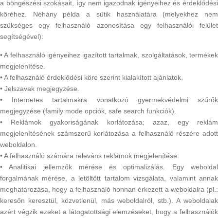
a böngészési szokásait, így nem igazodnak igényeihez és érdeklődési
köréhez. Néhány példa a sütik használatára (melyekhez nem
szükséges egy felhasználó azonosítása egy felhasználói felület
segítségével):
• A felhasználó igényeihez igazított tartalmak, szolgáltatások, termékek
megjelenítése.
• A felhasználó érdeklődési köre szerint kialakított ajánlatok.
• Jelszavak megjegyzése.
• Internetes tartalmakra vonatkozó gyermekvédelmi szűrők
megjegyzése (family mode opciók, safe search funkciók).
• Reklámok gyakoriságának korlátozása; azaz, egy reklám
megjelenítésének számszerű korlátozása a felhasználó részére adott
weboldalon.
• A felhasználó számára releváns reklámok megjelenítése.
• Analitikai jellemzők mérése és optimalizálás. Egy weboldal
forgalmának mérése, a letöltött tartalom vizsgálata, valamint annak
meghatározása, hogy a felhasználó honnan érkezett a weboldalra (pl.:
keresőn keresztül, közvetlenül, más weboldalról, stb.). A weboldalak
azért végzik ezeket a látogatottsági elemzéseket, hogy a felhasználók