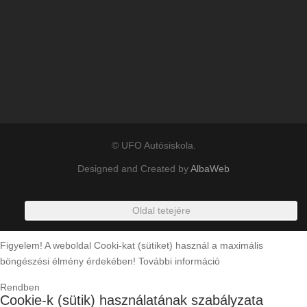
© UFO Autósiskola.
Designed and Created by
AlbaWeb
Oldal tetejére
Figyelem! A weboldal Cooki-kat (sütiket) használ a maximális
böngészési élmény érdekében!
További információ
Rendben
Cookie-k (sütik) használatának szabályzata