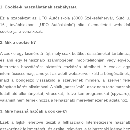
1. Cookie-k használatának szabályzata
Ez a szabályzat az UFO Autósiskola (8000 Székesfehérvár, Sütő u.
16., továbbiakban: „UFO Autósiskola”) által üzemeltetett weboldal
cookie-jaira vonatkozik.
2. Mik a cookie-k?
A cookie egy kisméretű fájl, mely csak betűket és számokat tartalmaz,
és ami egy felhasználó számítógépén, mobiltelefonján vagy egyéb,
Internetes hozzáférést biztosító eszközén tárolható. A cookie egy
információcsomag, amelyet az adott webszerver küld a böngészőnek,
majd a böngésző visszaküld a szervernek minden, a szerver felé
irányított kérés alkalmával. A sütik „passzívak”, azaz nem tartalmaznak
futtatható állományokat, vírusokat, illetve kémprogramokat (spyware),
valamint nem férnek hozzá a felhasználó merevlemezének adataihoz.
3. Mire használhatóak a cookie-k?
Ezek a fájlok lehetővé teszik a felhasználó Internetezésre használt
eszközének felismerését, és ezáltal releváns, a felhasználó igényeihez