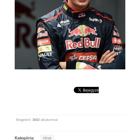
Megjelent:
3682
alkalommal
Kategória:
Hírek