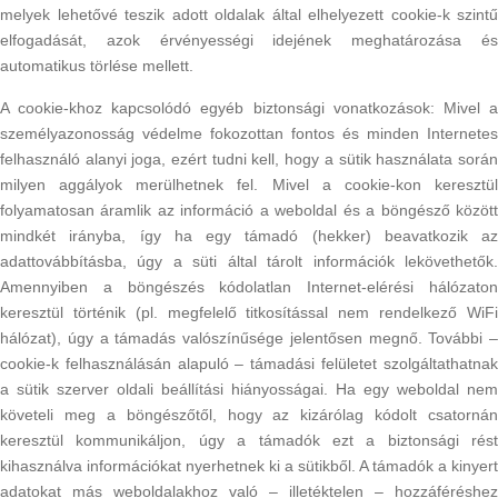
melyek lehetővé teszik adott oldalak által elhelyezett cookie-k szintű
elfogadását, azok érvényességi idejének meghatározása és
automatikus törlése mellett.
A cookie-khoz kapcsolódó egyéb biztonsági vonatkozások: Mivel a
személyazonosság védelme fokozottan fontos és minden Internetes
felhasználó alanyi joga, ezért tudni kell, hogy a sütik használata során
milyen aggályok merülhetnek fel. Mivel a cookie-kon keresztül
folyamatosan áramlik az információ a weboldal és a böngésző között
mindkét irányba, így ha egy támadó (hekker) beavatkozik az
adattovábbításba, úgy a süti által tárolt információk lekövethetők.
Amennyiben a böngészés kódolatlan Internet-elérési hálózaton
keresztül történik (pl. megfelelő titkosítással nem rendelkező WiFi
hálózat), úgy a támadás valószínűsége jelentősen megnő. További –
cookie-k felhasználásán alapuló – támadási felületet szolgáltathatnak
a sütik szerver oldali beállítási hiányosságai. Ha egy weboldal nem
követeli meg a böngészőtől, hogy az kizárólag kódolt csatornán
keresztül kommunikáljon, úgy a támadók ezt a biztonsági rést
kihasználva információkat nyerhetnek ki a sütikből. A támadók a kinyert
adatokat más weboldalakhoz való – illetéktelen – hozzáféréshez