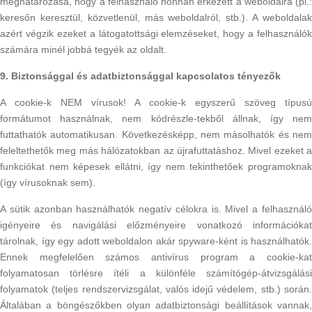
meghatározása, hogy a felhasználó honnan érkezett a weboldalra (pl.:
keresőn keresztül, közvetlenül, más weboldalról, stb.). A weboldalak
azért végzik ezeket a látogatottsági elemzéseket, hogy a felhasználók
számára minél jobbá tegyék az oldalt.
9. Biztonsággal és adatbiztonsággal kapcsolatos tényezők
A cookie-k NEM vírusok! A cookie-k egyszerű szöveg típusú
formátumot használnak, nem kódrészle-tekből állnak, így nem
futtathatók automatikusan. Következésképp, nem másolhatók és nem
feleltethetők meg más hálózatokban az újrafuttatáshoz. Mivel ezeket a
funkciókat nem képesek ellátni, így nem tekinthetőek programoknak
(így vírusoknak sem).
A sütik azonban használhatók negatív célokra is. Mivel a felhasználó
igényeire és navigálási előzményeire vonatkozó információkat
tárolnak, így egy adott weboldalon akár spyware-ként is használhatók.
Ennek megfelelően számos antivírus program a cookie-kat
folyamatosan törlésre ítéli a különféle számítógép-átvizsgálási
folyamatok (teljes rendszervizsgálat, valós idejű védelem, stb.) során.
Általában a böngészőkben olyan adatbiztonsági beállítások vannak,