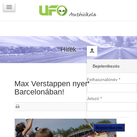
Programok
Kapcsolat
Hírek
Bejelentkezés
Felhasználónév *
Max Verstappen nyert
Barcelonában!
Jelszó *