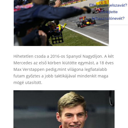
Elfelejtette jelszavát?
Elfelejtette
felhasználónevét?
Hihetetlen csoda a 2016-os Spanyol Nagydíjon. A két
Mercedes az első körben kiütötte egymást, a 18 éves
Max Verstappen pedig,mint világona legfiatalabb
futam győztes a jobb taktikájával mindenkit maga
mögé utasított.