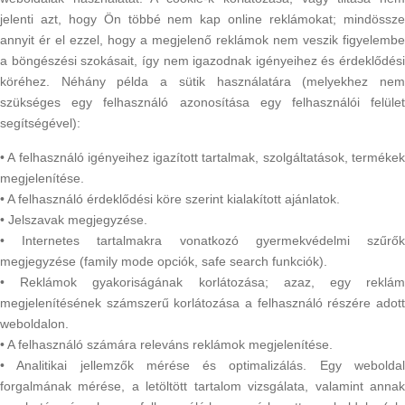
jelenti azt, hogy Ön többé nem kap online reklámokat; mindössze
annyit ér el ezzel, hogy a megjelenő reklámok nem veszik figyelembe
a böngészési szokásait, így nem igazodnak igényeihez és érdeklődési
köréhez. Néhány példa a sütik használatára (melyekhez nem
szükséges egy felhasználó azonosítása egy felhasználói felület
segítségével):
• A felhasználó igényeihez igazított tartalmak, szolgáltatások, termékek
megjelenítése.
• A felhasználó érdeklődési köre szerint kialakított ajánlatok.
• Jelszavak megjegyzése.
• Internetes tartalmakra vonatkozó gyermekvédelmi szűrők
megjegyzése (family mode opciók, safe search funkciók).
• Reklámok gyakoriságának korlátozása; azaz, egy reklám
megjelenítésének számszerű korlátozása a felhasználó részére adott
weboldalon.
• A felhasználó számára releváns reklámok megjelenítése.
• Analitikai jellemzők mérése és optimalizálás. Egy weboldal
forgalmának mérése, a letöltött tartalom vizsgálata, valamint annak