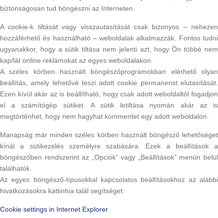
biztonságosan tud böngészni az Interneten.
A cookie-k tiltását vagy visszautasítását csak bizonyos – nehezen
hozzáférhető és használható – weboldalak alkalmazzák. Fontos tudni
ugyanakkor, hogy a sütik tiltása nem jelenti azt, hogy Ön többé nem
kap/lát online reklámokat az egyes weboldalakon.
A széles körben használt böngészőprogramokban elérhető olyan
beállítás, amely lehetővé teszi adott cookie permanenst elutasítását.
Ezen kívül akár az is beállítható, hogy csak adott weboldaltól fogadjon
el a számítógép sütiket. A sütik letiltása nyomán akár az is
megtörténhet, hogy nem hagyhat kommentet egy adott weboldalon.
Manapság már minden széles körben használt böngésző lehetőséget
kínál a sütikezelés személyre szabására. Ezek a beállítások a
böngészőben rendszerint az „Opciók” vagy „Beállítások” menün belül
találhatók.
Az egyes böngésző-típusokkal kapcsolatos beállításokhoz az alábbi
hivatkozásokra kattintva talál segítséget:
Cookie settings in Internet Explorer