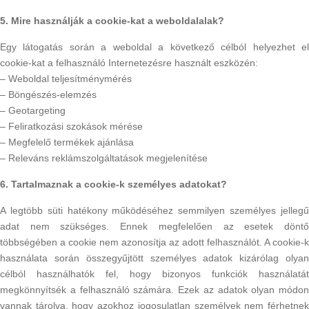
5. Mire használják a cookie-kat a weboldalalak?
Egy látogatás során a weboldal a következő célból helyezhet el
cookie-kat a felhasználó Internetezésre használt eszközén:
– Weboldal teljesítménymérés
– Böngészés-elemzés
– Geotargeting
– Feliratkozási szokások mérése
– Megfelelő termékek ajánlása
– Releváns reklámszolgáltatások megjelenítése
6. Tartalmaznak a cookie-k személyes adatokat?
A legtöbb süti hatékony működéséhez semmilyen személyes jellegű
adat nem szükséges. Ennek megfelelően az esetek döntő
többségében a cookie nem azonosítja az adott felhasználót. A cookie-k
használata során összegyűjtött személyes adatok kizárólag olyan
célból használhatók fel, hogy bizonyos funkciók használatát
megkönnyítsék a felhasználó számára. Ezek az adatok olyan módon
vannak tárolva, hogy azokhoz jogosulatlan személyek nem férhetnek