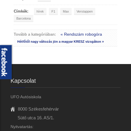
Címkék:
hírek
F1
Max
Verstappen
Barcelona
« Rendszám robogóra
Tovább a kategóriában:
Hétfőtől nagy változás jön a magyar KRESZ vizsgákon »
Kapcsolat
UFO Autósiskola
8000 Székesfehérvár
Sütő utca 16. AS/1.
Nyitvatartás: