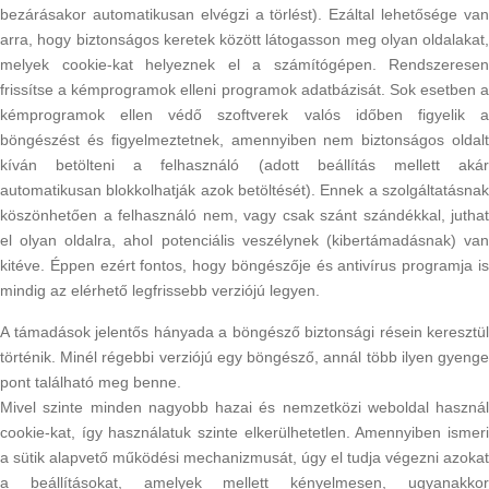
bezárásakor automatikusan elvégzi a törlést). Ezáltal lehetősége van
arra, hogy biztonságos keretek között látogasson meg olyan oldalakat,
melyek cookie-kat helyeznek el a számítógépen. Rendszeresen
frissítse a kémprogramok elleni programok adatbázisát. Sok esetben a
kémprogramok ellen védő szoftverek valós időben figyelik a
böngészést és figyelmeztetnek, amennyiben nem biztonságos oldalt
kíván betölteni a felhasználó (adott beállítás mellett akár
automatikusan blokkolhatják azok betöltését). Ennek a szolgáltatásnak
köszönhetően a felhasználó nem, vagy csak szánt szándékkal, juthat
el olyan oldalra, ahol potenciális veszélynek (kibertámadásnak) van
kitéve. Éppen ezért fontos, hogy böngészője és antivírus programja is
mindig az elérhető legfrissebb verziójú legyen.
A támadások jelentős hányada a böngésző biztonsági résein keresztül
történik. Minél régebbi verziójú egy böngésző, annál több ilyen gyenge
pont található meg benne.
Mivel szinte minden nagyobb hazai és nemzetközi weboldal használ
cookie-kat, így használatuk szinte elkerülhetetlen. Amennyiben ismeri
a sütik alapvető működési mechanizmusát, úgy el tudja végezni azokat
a beállításokat, amelyek mellett kényelmesen, ugyanakkor