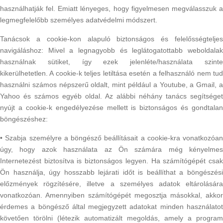
használhatják fel. Emiatt lényeges, hogy figyelmesen megválasszuk a
legmegfelelőbb személyes adatvédelmi módszert.
Tanácsok a cookie-kon alapuló biztonságos és felelősségteljes
navigáláshoz: Mivel a legnagyobb és leglátogatottabb weboldalak
használnak sütiket, így ezek jelenléte/használata szinte
kikerülhetetlen. A cookie-k teljes letiltása esetén a felhasználó nem tud
használni számos népszerű oldalt, mint például a Youtube, a Gmail, a
Yahoo és számos egyéb oldal. Az alábbi néhány tanács segítséget
nyújt a cookie-k engedélyezése mellett is biztonságos és gondtalan
böngészéshez:
• Szabja személyre a böngésző beállításait a cookie-kra vonatkozóan
úgy, hogy azok használata az Ön számára még kényelmes
Internetezést biztosítva is biztonságos legyen. Ha számítógépét csak
Ön használja, úgy hosszabb lejárati időt is beállíthat a böngészési
előzmények rögzítésére, illetve a személyes adatok eltárolására
vonatkozóan. Amennyiben számítógépét megosztja másokkal, akkor
érdemes a böngésző által megjegyzett adatokat minden használatot
követően törölni (létezik automatizált megoldás, amely a program