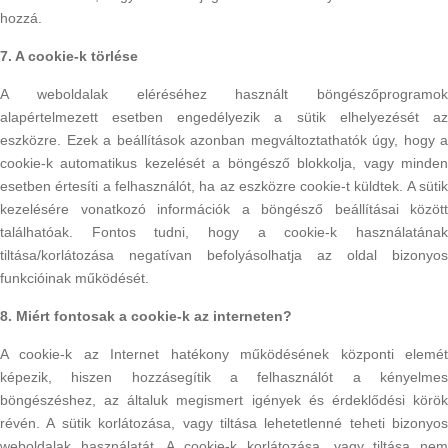
hozzá.
7. A cookie-k törlése
A weboldalak eléréséhez használt böngészőprogramok
alapértelmezett esetben engedélyezik a sütik elhelyezését az
eszközre. Ezek a beállítások azonban megváltoztathatók úgy, hogy a
cookie-k automatikus kezelését a böngésző blokkolja, vagy minden
esetben értesíti a felhasználót, ha az eszközre cookie-t küldtek. A sütik
kezelésére vonatkozó információk a böngésző beállításai között
találhatóak. Fontos tudni, hogy a cookie-k használatának
tiltása/korlátozása negatívan befolyásolhatja az oldal bizonyos
funkcióinak működését.
8. Miért fontosak a cookie-k az interneten?
A cookie-k az Internet hatékony működésének központi elemét
képezik, hiszen hozzásegítik a felhasználót a kényelmes
böngészéshez, az általuk megismert igények és érdeklődési körök
révén. A sütik korlátozása, vagy tiltása lehetetlenné teheti bizonyos
weboldalak használatát. A cookie-k korlátozása, vagy tiltása nem