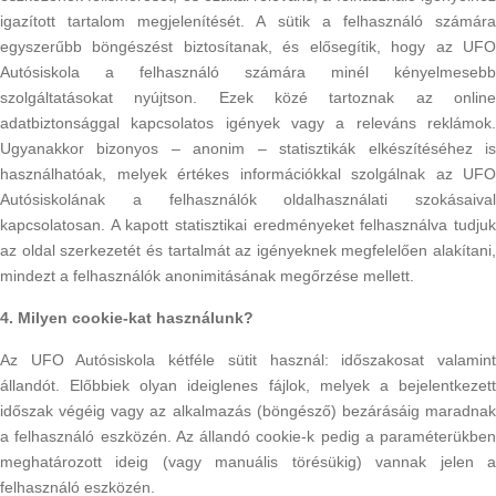
igazított tartalom megjelenítését. A sütik a felhasználó számára
egyszerűbb böngészést biztosítanak, és elősegítik, hogy az UFO
Autósiskola a felhasználó számára minél kényelmesebb
szolgáltatásokat nyújtson. Ezek közé tartoznak az online
adatbiztonsággal kapcsolatos igények vagy a releváns reklámok.
Ugyanakkor bizonyos – anonim – statisztikák elkészítéséhez is
használhatóak, melyek értékes információkkal szolgálnak az UFO
Autósiskolának a felhasználók oldalhasználati szokásaival
kapcsolatosan. A kapott statisztikai eredményeket felhasználva tudjuk
az oldal szerkezetét és tartalmát az igényeknek megfelelően alakítani,
mindezt a felhasználók anonimitásának megőrzése mellett.
4. Milyen cookie-kat használunk?
Az UFO Autósiskola kétféle sütit használ: időszakosat valamint
állandót. Előbbiek olyan ideiglenes fájlok, melyek a bejelentkezett
időszak végéig vagy az alkalmazás (böngésző) bezárásáig maradnak
a felhasználó eszközén. Az állandó cookie-k pedig a paraméterükben
meghatározott ideig (vagy manuális törésükig) vannak jelen a
felhasználó eszközén.