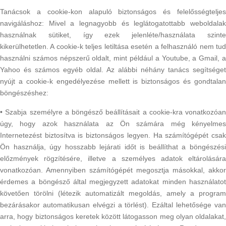
Tanácsok a cookie-kon alapuló biztonságos és felelősségteljes
navigáláshoz: Mivel a legnagyobb és leglátogatottabb weboldalak
használnak sütiket, így ezek jelenléte/használata szinte
kikerülhetetlen. A cookie-k teljes letiltása esetén a felhasználó nem tud
használni számos népszerű oldalt, mint például a Youtube, a Gmail, a
Yahoo és számos egyéb oldal. Az alábbi néhány tanács segítséget
nyújt a cookie-k engedélyezése mellett is biztonságos és gondtalan
böngészéshez:
• Szabja személyre a böngésző beállításait a cookie-kra vonatkozóan
úgy, hogy azok használata az Ön számára még kényelmes
Internetezést biztosítva is biztonságos legyen. Ha számítógépét csak
Ön használja, úgy hosszabb lejárati időt is beállíthat a böngészési
előzmények rögzítésére, illetve a személyes adatok eltárolására
vonatkozóan. Amennyiben számítógépét megosztja másokkal, akkor
érdemes a böngésző által megjegyzett adatokat minden használatot
követően törölni (létezik automatizált megoldás, amely a program
bezárásakor automatikusan elvégzi a törlést). Ezáltal lehetősége van
arra, hogy biztonságos keretek között látogasson meg olyan oldalakat,