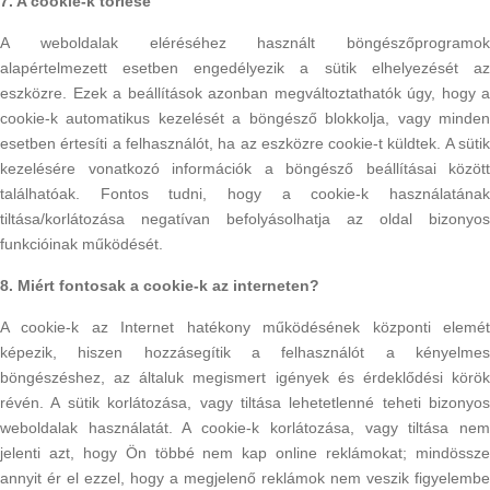
7. A cookie-k törlése
A weboldalak eléréséhez használt böngészőprogramok
alapértelmezett esetben engedélyezik a sütik elhelyezését az
eszközre. Ezek a beállítások azonban megváltoztathatók úgy, hogy a
cookie-k automatikus kezelését a böngésző blokkolja, vagy minden
esetben értesíti a felhasználót, ha az eszközre cookie-t küldtek. A sütik
kezelésére vonatkozó információk a böngésző beállításai között
találhatóak. Fontos tudni, hogy a cookie-k használatának
tiltása/korlátozása negatívan befolyásolhatja az oldal bizonyos
funkcióinak működését.
8. Miért fontosak a cookie-k az interneten?
A cookie-k az Internet hatékony működésének központi elemét
képezik, hiszen hozzásegítik a felhasználót a kényelmes
böngészéshez, az általuk megismert igények és érdeklődési körök
révén. A sütik korlátozása, vagy tiltása lehetetlenné teheti bizonyos
weboldalak használatát. A cookie-k korlátozása, vagy tiltása nem
jelenti azt, hogy Ön többé nem kap online reklámokat; mindössze
annyit ér el ezzel, hogy a megjelenő reklámok nem veszik figyelembe