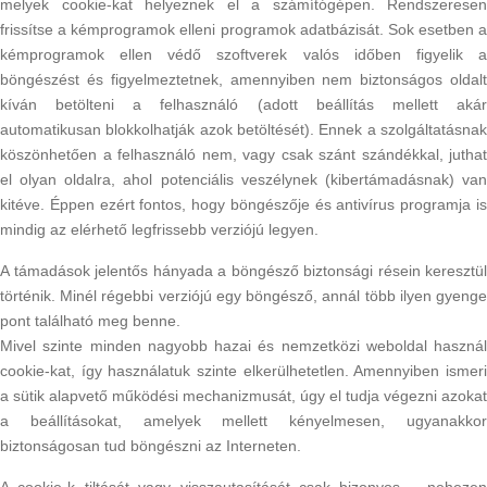
melyek cookie-kat helyeznek el a számítógépen. Rendszeresen
frissítse a kémprogramok elleni programok adatbázisát. Sok esetben a
kémprogramok ellen védő szoftverek valós időben figyelik a
böngészést és figyelmeztetnek, amennyiben nem biztonságos oldalt
kíván betölteni a felhasználó (adott beállítás mellett akár
automatikusan blokkolhatják azok betöltését). Ennek a szolgáltatásnak
köszönhetően a felhasználó nem, vagy csak szánt szándékkal, juthat
el olyan oldalra, ahol potenciális veszélynek (kibertámadásnak) van
kitéve. Éppen ezért fontos, hogy böngészője és antivírus programja is
mindig az elérhető legfrissebb verziójú legyen.
A támadások jelentős hányada a böngésző biztonsági résein keresztül
történik. Minél régebbi verziójú egy böngésző, annál több ilyen gyenge
pont található meg benne.
Mivel szinte minden nagyobb hazai és nemzetközi weboldal használ
cookie-kat, így használatuk szinte elkerülhetetlen. Amennyiben ismeri
a sütik alapvető működési mechanizmusát, úgy el tudja végezni azokat
a beállításokat, amelyek mellett kényelmesen, ugyanakkor
biztonságosan tud böngészni az Interneten.