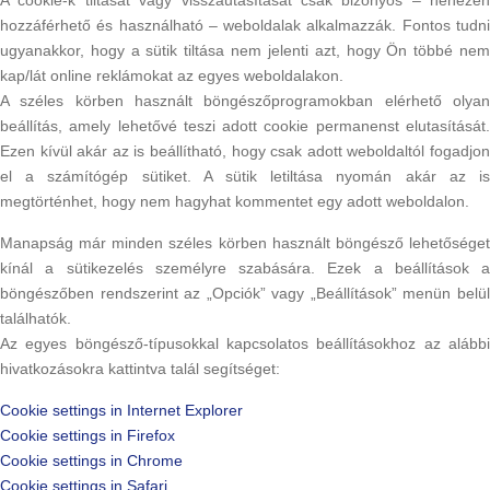
A cookie-k tiltását vagy visszautasítását csak bizonyos – nehezen
hozzáférhető és használható – weboldalak alkalmazzák. Fontos tudni
ugyanakkor, hogy a sütik tiltása nem jelenti azt, hogy Ön többé nem
kap/lát online reklámokat az egyes weboldalakon.
A széles körben használt böngészőprogramokban elérhető olyan
beállítás, amely lehetővé teszi adott cookie permanenst elutasítását.
Ezen kívül akár az is beállítható, hogy csak adott weboldaltól fogadjon
el a számítógép sütiket. A sütik letiltása nyomán akár az is
megtörténhet, hogy nem hagyhat kommentet egy adott weboldalon.
Manapság már minden széles körben használt böngésző lehetőséget
kínál a sütikezelés személyre szabására. Ezek a beállítások a
böngészőben rendszerint az „Opciók” vagy „Beállítások” menün belül
találhatók.
Az egyes böngésző-típusokkal kapcsolatos beállításokhoz az alábbi
hivatkozásokra kattintva talál segítséget:
Cookie settings in Internet Explorer
Cookie settings in Firefox
Cookie settings in Chrome
Cookie settings in Safari