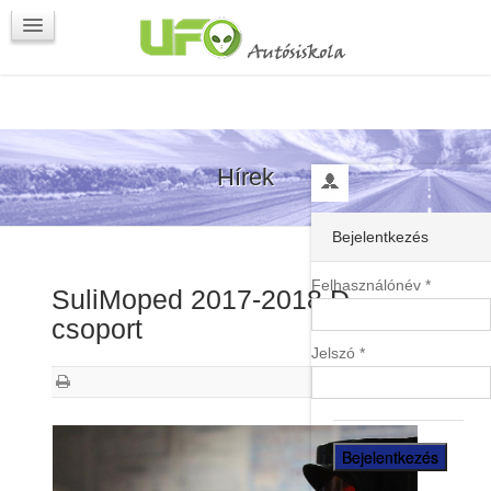
Programok
Kapcsolat
Hírek
Bejelentkezés
Felhasználónév *
SuliMoped 2017-2018 D
csoport
Jelszó *