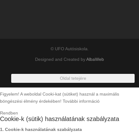
© UFO Autósiskola.
Designed and Created by
AlbaWeb
Oldal tetejére
Figyelem! A weboldal Cooki-kat (sütiket) használ a maximális
böngészési élmény érdekében!
További információ
Rendben
Cookie-k (sütik) használatának szabályzata
1. Cookie-k használatának szabályzata