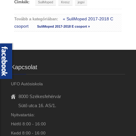
Címkék:
SuliMoped
Kresz
jogsi
« SuliMoped 2017-2018 C
Tovább a kategóriában:
csoport
SuliMoped 2017-2018 E csoport »
Kapcsolat
UFO Autósiskola
8000 Székesfehérvár
Sütő utca 16. AS/1.
Nyitvatartás:
Hétfő 8:00 - 16:00
Kedd 8:00 - 16:00