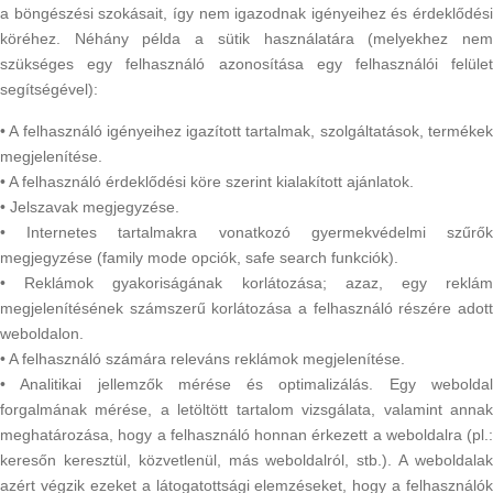
a böngészési szokásait, így nem igazodnak igényeihez és érdeklődési
köréhez. Néhány példa a sütik használatára (melyekhez nem
szükséges egy felhasználó azonosítása egy felhasználói felület
segítségével):
• A felhasználó igényeihez igazított tartalmak, szolgáltatások, termékek
megjelenítése.
• A felhasználó érdeklődési köre szerint kialakított ajánlatok.
• Jelszavak megjegyzése.
• Internetes tartalmakra vonatkozó gyermekvédelmi szűrők
megjegyzése (family mode opciók, safe search funkciók).
• Reklámok gyakoriságának korlátozása; azaz, egy reklám
megjelenítésének számszerű korlátozása a felhasználó részére adott
weboldalon.
• A felhasználó számára releváns reklámok megjelenítése.
• Analitikai jellemzők mérése és optimalizálás. Egy weboldal
forgalmának mérése, a letöltött tartalom vizsgálata, valamint annak
meghatározása, hogy a felhasználó honnan érkezett a weboldalra (pl.:
keresőn keresztül, közvetlenül, más weboldalról, stb.). A weboldalak
azért végzik ezeket a látogatottsági elemzéseket, hogy a felhasználók