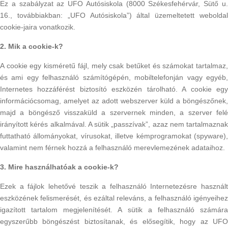
Ez a szabályzat az UFO Autósiskola (8000 Székesfehérvár, Sütő u.
16., továbbiakban: „UFO Autósiskola”) által üzemeltetett weboldal
cookie-jaira vonatkozik.
2. Mik a cookie-k?
A cookie egy kisméretű fájl, mely csak betűket és számokat tartalmaz,
és ami egy felhasználó számítógépén, mobiltelefonján vagy egyéb,
Internetes hozzáférést biztosító eszközén tárolható. A cookie egy
információcsomag, amelyet az adott webszerver küld a böngészőnek,
majd a böngésző visszaküld a szervernek minden, a szerver felé
irányított kérés alkalmával. A sütik „passzívak”, azaz nem tartalmaznak
futtatható állományokat, vírusokat, illetve kémprogramokat (spyware),
valamint nem férnek hozzá a felhasználó merevlemezének adataihoz.
3. Mire használhatóak a cookie-k?
Ezek a fájlok lehetővé teszik a felhasználó Internetezésre használt
eszközének felismerését, és ezáltal releváns, a felhasználó igényeihez
igazított tartalom megjelenítését. A sütik a felhasználó számára
egyszerűbb böngészést biztosítanak, és elősegítik, hogy az UFO