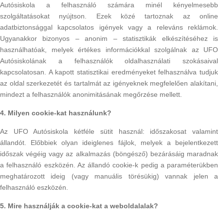
Autósiskola a felhasználó számára minél kényelmesebb
szolgáltatásokat nyújtson. Ezek közé tartoznak az online
adatbiztonsággal kapcsolatos igények vagy a releváns reklámok.
Ugyanakkor bizonyos – anonim – statisztikák elkészítéséhez is
használhatóak, melyek értékes információkkal szolgálnak az UFO
Autósiskolának a felhasználók oldalhasználati szokásaival
kapcsolatosan. A kapott statisztikai eredményeket felhasználva tudjuk
az oldal szerkezetét és tartalmát az igényeknek megfelelően alakítani,
mindezt a felhasználók anonimitásának megőrzése mellett.
4. Milyen cookie-kat használunk?
Az UFO Autósiskola kétféle sütit használ: időszakosat valamint
állandót. Előbbiek olyan ideiglenes fájlok, melyek a bejelentkezett
időszak végéig vagy az alkalmazás (böngésző) bezárásáig maradnak
a felhasználó eszközén. Az állandó cookie-k pedig a paraméterükben
meghatározott ideig (vagy manuális törésükig) vannak jelen a
felhasználó eszközén.
5. Mire használják a cookie-kat a weboldalalak?