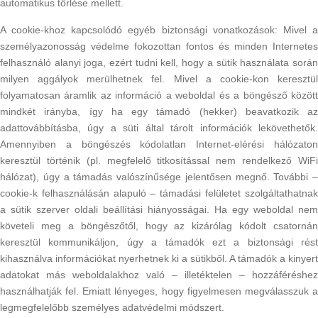
automatikus törlése mellett.
A cookie-khoz kapcsolódó egyéb biztonsági vonatkozások: Mivel a
személyazonosság védelme fokozottan fontos és minden Internetes
felhasználó alanyi joga, ezért tudni kell, hogy a sütik használata során
milyen aggályok merülhetnek fel. Mivel a cookie-kon keresztül
folyamatosan áramlik az információ a weboldal és a böngésző között
mindkét irányba, így ha egy támadó (hekker) beavatkozik az
adattovábbításba, úgy a süti által tárolt információk lekövethetők.
Amennyiben a böngészés kódolatlan Internet-elérési hálózaton
keresztül történik (pl. megfelelő titkosítással nem rendelkező WiFi
hálózat), úgy a támadás valószínűsége jelentősen megnő. További –
cookie-k felhasználásán alapuló – támadási felületet szolgáltathatnak
a sütik szerver oldali beállítási hiányosságai. Ha egy weboldal nem
követeli meg a böngészőtől, hogy az kizárólag kódolt csatornán
keresztül kommunikáljon, úgy a támadók ezt a biztonsági rést
kihasználva információkat nyerhetnek ki a sütikből. A támadók a kinyert
adatokat más weboldalakhoz való – illetéktelen – hozzáféréshez
használhatják fel. Emiatt lényeges, hogy figyelmesen megválasszuk a
legmegfelelőbb személyes adatvédelmi módszert.