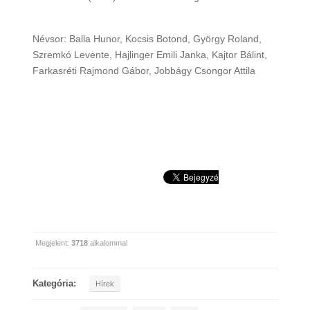
Névsor: Balla Hunor, Kocsis Botond, György Roland,
Szremkó Levente, Hajlinger Emili Janka, Kajtor Bálint,
Farkasréti Rajmond Gábor, Jobbágy Csongor Attila
Megjelent:
3718
alkalommal
Kategória:
Hírek