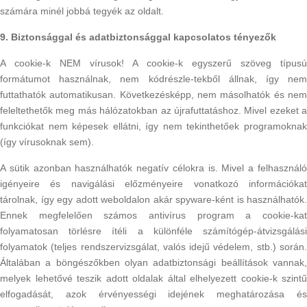
számára minél jobbá tegyék az oldalt.
9. Biztonsággal és adatbiztonsággal kapcsolatos tényezők
A cookie-k NEM vírusok! A cookie-k egyszerű szöveg típusú
formátumot használnak, nem kódrészle-tekből állnak, így nem
futtathatók automatikusan. Következésképp, nem másolhatók és nem
feleltethetők meg más hálózatokban az újrafuttatáshoz. Mivel ezeket a
funkciókat nem képesek ellátni, így nem tekinthetőek programoknak
(így vírusoknak sem).
A sütik azonban használhatók negatív célokra is. Mivel a felhasználó
igényeire és navigálási előzményeire vonatkozó információkat
tárolnak, így egy adott weboldalon akár spyware-ként is használhatók.
Ennek megfelelően számos antivírus program a cookie-kat
folyamatosan törlésre ítéli a különféle számítógép-átvizsgálási
folyamatok (teljes rendszervizsgálat, valós idejű védelem, stb.) során.
Általában a böngészőkben olyan adatbiztonsági beállítások vannak,
melyek lehetővé teszik adott oldalak által elhelyezett cookie-k szintű
elfogadását, azok érvényességi idejének meghatározása és