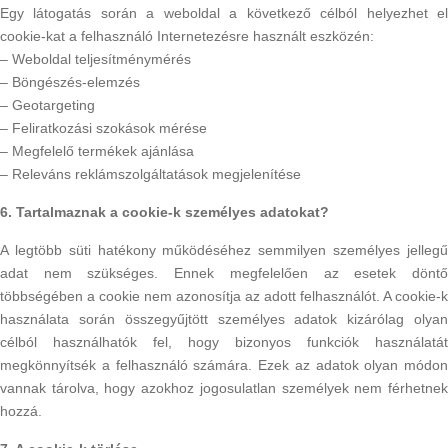
Egy látogatás során a weboldal a következő célból helyezhet el
cookie-kat a felhasználó Internetezésre használt eszközén:
– Weboldal teljesítménymérés
– Böngészés-elemzés
– Geotargeting
– Feliratkozási szokások mérése
– Megfelelő termékek ajánlása
– Releváns reklámszolgáltatások megjelenítése
6. Tartalmaznak a cookie-k személyes adatokat?
A legtöbb süti hatékony működéséhez semmilyen személyes jellegű
adat nem szükséges. Ennek megfelelően az esetek döntő
többségében a cookie nem azonosítja az adott felhasználót. A cookie-k
használata során összegyűjtött személyes adatok kizárólag olyan
célból használhatók fel, hogy bizonyos funkciók használatát
megkönnyítsék a felhasználó számára. Ezek az adatok olyan módon
vannak tárolva, hogy azokhoz jogosulatlan személyek nem férhetnek
hozzá.