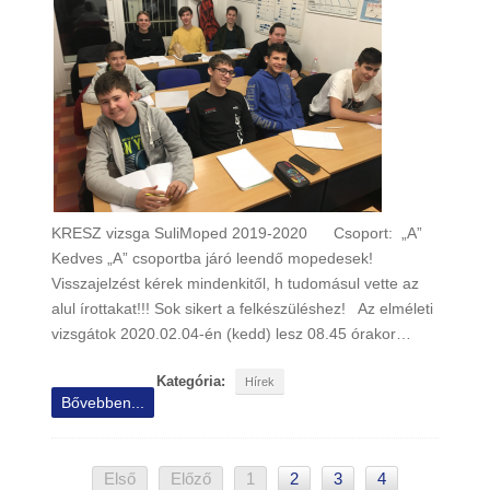
KRESZ vizsga SuliMoped 2019-2020 Csoport: „A”
Kedves „A” csoportba járó leendő mopedesek!
Visszajelzést kérek mindenkitől, h tudomásul vette az
alul írottakat!!! Sok sikert a felkészüléshez! Az elméleti
vizsgátok 2020.02.04-én (kedd) lesz 08.45 órakor…
Kategória:
Hírek
Bővebben...
Első
Előző
1
2
3
4