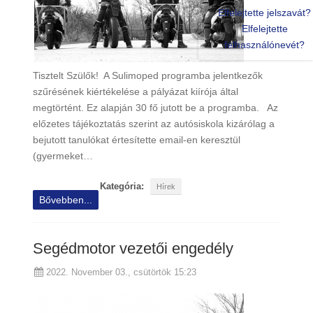
Elfelejtette jelszavát?
Elfelejtette
felhasználónevét?
Tisztelt Szülők! A Sulimoped programba jelentkezők
szűrésének kiértékelése a pályázat kiírója által
megtörtént. Ez alapján 30 fő jutott be a programba. Az
előzetes tájékoztatás szerint az autósiskola kizárólag a
bejutott tanulókat értesítette email-en keresztül
(gyermeket…
Kategória:
Hírek
Bővebben...
Segédmotor vezetői engedély
2022. November 03., csütörtök 15:23