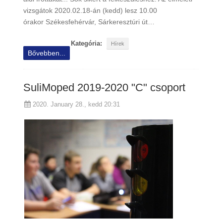
vizsgátok 2020.02.18-án (kedd) lesz 10.00
órakor Székesfehérvár, Sárkeresztúri út…
Kategória:
Hírek
Bővebben...
SuliMoped 2019-2020 "C" csoport
2020. January 28., kedd 20:31