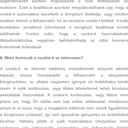
alapértelmezett esetben engedélyezik a sütik elhelyezését az
eszközre. Ezek a beállítások azonban megváltoztathatók úgy, hogy a
cookie-k automatikus kezelését a böngésző blokkolja, vagy minden
esetben értesíti a felhasználót, ha az eszközre cookie-t küldtek. A sütik
kezelésére vonatkozó információk a böngésző beállításai között
találhatóak. Fontos tudni, hogy a cookie-k használatának
tiltása/korlátozása negatívan befolyásolhatja az oldal bizonyos
funkcióinak működését.
8. Miért fontosak a cookie-k az interneten?
A cookie-k az Internet hatékony működésének központi elemét
képezik, hiszen hozzásegítik a felhasználót a kényelmes
böngészéshez, az általuk megismert igények és érdeklődési körök
révén. A sütik korlátozása, vagy tiltása lehetetlenné teheti bizonyos
weboldalak használatát. A cookie-k korlátozása, vagy tiltása nem
jelenti azt, hogy Ön többé nem kap online reklámokat; mindössze
annyit ér el ezzel, hogy a megjelenő reklámok nem veszik figyelembe
a böngészési szokásait, így nem igazodnak igényeihez és érdeklődési
köréhez. Néhány példa a sütik használatára (melyekhez nem
szükséges egy felhasználó azonosítása egy felhasználói felület