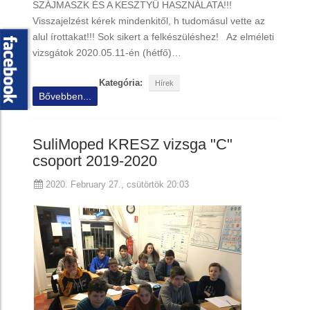
SZÁJMASZK ÉS A KESZTYŰ HASZNÁLATA!!!
Visszajelzést kérek mindenkitől, h tudomásul vette az
alul írottakat!!! Sok sikert a felkészüléshez! Az elméleti
vizsgátok 2020.05.11-én (hétfő)…
Kategória:
Hírek
Bővebben...
SuliMoped KRESZ vizsga "C"
csoport 2019-2020
2020. February 27., csütörtök 20:03