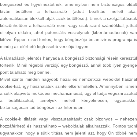
böngészést és figyelmeztetnek, amennyiben nem biztonságos oldalt
kíván betölteni a felhasználó (adott beállítás mellett akár
automatikusan blokkolhatják azok betöltését). Ennek a szolgáltatásnak
köszönhetően a felhasználó nem, vagy csak szánt szándékkal, juthat
el olyan oldalra, ahol potenciális veszélynek (kibertámadásnak) van
kitéve. Éppen ezért fontos, hogy böngészője és antivírus programja is
mindig az elérhető legfrissebb verziójú legyen.
A támadások jelentős hányada a böngésző biztonsági résein keresztül
történik. Minél régebbi verziójú egy böngésző, annál több ilyen gyenge
pont található meg benne.
Mivel szinte minden nagyobb hazai és nemzetközi weboldal használ
cookie-kat, így használatuk szinte elkerülhetetlen. Amennyiben ismeri
a sütik alapvető működési mechanizmusát, úgy el tudja végezni azokat
a beállításokat, amelyek mellett kényelmesen, ugyanakkor
biztonságosan tud böngészni az Interneten.
A cookie-k tiltását vagy visszautasítását csak bizonyos – nehezen
hozzáférhető és használható – weboldalak alkalmazzák. Fontos tudni
ugyanakkor, hogy a sütik tiltása nem jelenti azt, hogy Ön többé nem