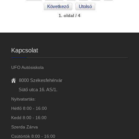
Következő
Utolsó
1. oldal / 4
Kapcsolat
UFO Autósiskola
8000 Székesfehérvár
Sütő utca 16. AS/1.
Nyitvatartás:
Hétfő 8:00 - 16:00
Kedd 8:00 - 16:00
Szerda Zárva
Csütörtök 8:00 - 16:00