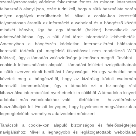
személyazonosság védelme fokozottan fontos és minden Internetes
felhasználó alanyi joga, ezért tudni kell, hogy a sütik használata során
milyen aggályok merülhetnek fel. Mivel a cookie-kon keresztül
folyamatosan áramlik az információ a weboldal és a böngésző között
mindkét irányba, így ha egy támadó (hekker) beavatkozik az
adattovábbításba, úgy a süti által tárolt információk lekövethetők.
Amennyiben a böngészés kódolatlan Internet-elérési hálózaton
keresztül történik (pl. megfelelő titkosítással nem rendelkező WiFi
hálózat), úgy a támadás valószínűsége jelentősen megnő. További –
cookie-k felhasználásán alapuló – támadási felületet szolgáltathatnak
a sütik szerver oldali beállítási hiányosságai. Ha egy weboldal nem
követeli meg a böngészőtől, hogy az kizárólag kódolt csatornán
keresztül kommunikáljon, úgy a támadók ezt a biztonsági rést
kihasználva információkat nyerhetnek ki a sütikből. A támadók a kinyert
adatokat más weboldalakhoz való – illetéktelen – hozzáféréshez
használhatják fel. Emiatt lényeges, hogy figyelmesen megválasszuk a
legmegfelelőbb személyes adatvédelmi módszert.
Tanácsok a cookie-kon alapuló biztonságos és felelősségteljes
navigáláshoz: Mivel a legnagyobb és leglátogatottabb weboldalak