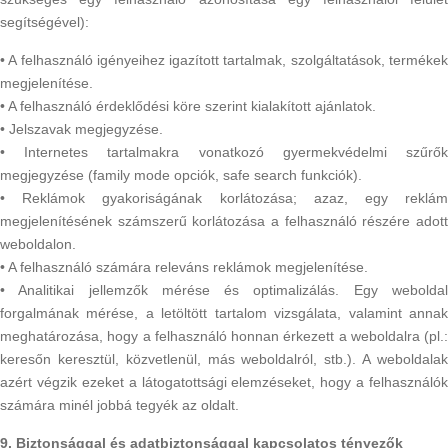
segítségével):
• A felhasználó igényeihez igazított tartalmak, szolgáltatások, termékek
megjelenítése.
• A felhasználó érdeklődési köre szerint kialakított ajánlatok.
• Jelszavak megjegyzése.
• Internetes tartalmakra vonatkozó gyermekvédelmi szűrők
megjegyzése (family mode opciók, safe search funkciók).
• Reklámok gyakoriságának korlátozása; azaz, egy reklám
megjelenítésének számszerű korlátozása a felhasználó részére adott
weboldalon.
• A felhasználó számára releváns reklámok megjelenítése.
• Analitikai jellemzők mérése és optimalizálás. Egy weboldal
forgalmának mérése, a letöltött tartalom vizsgálata, valamint annak
meghatározása, hogy a felhasználó honnan érkezett a weboldalra (pl.:
keresőn keresztül, közvetlenül, más weboldalról, stb.). A weboldalak
azért végzik ezeket a látogatottsági elemzéseket, hogy a felhasználók
számára minél jobbá tegyék az oldalt.
9. Biztonsággal és adatbiztonsággal kapcsolatos tényezők