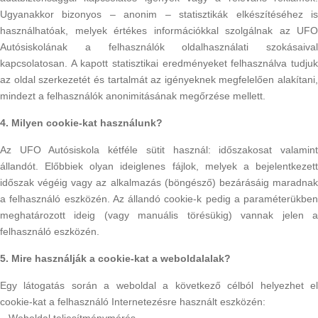
Ugyanakkor bizonyos – anonim – statisztikák elkészítéséhez is
használhatóak, melyek értékes információkkal szolgálnak az UFO
Autósiskolának a felhasználók oldalhasználati szokásaival
kapcsolatosan. A kapott statisztikai eredményeket felhasználva tudjuk
az oldal szerkezetét és tartalmát az igényeknek megfelelően alakítani,
mindezt a felhasználók anonimitásának megőrzése mellett.
4. Milyen cookie-kat használunk?
Az UFO Autósiskola kétféle sütit használ: időszakosat valamint
állandót. Előbbiek olyan ideiglenes fájlok, melyek a bejelentkezett
időszak végéig vagy az alkalmazás (böngésző) bezárásáig maradnak
a felhasználó eszközén. Az állandó cookie-k pedig a paraméterükben
meghatározott ideig (vagy manuális törésükig) vannak jelen a
felhasználó eszközén.
5. Mire használják a cookie-kat a weboldalalak?
Egy látogatás során a weboldal a következő célból helyezhet el
cookie-kat a felhasználó Internetezésre használt eszközén: