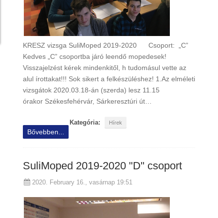
KRESZ vizsga SuliMoped 2019-2020 Csoport: „C”
Kedves „C” csoportba járó leendő mopedesek!
Visszajelzést kérek mindenkitől, h tudomásul vette az
alul írottakat!!! Sok sikert a felkészüléshez! 1.Az elméleti
vizsgátok 2020.03.18-án (szerda) lesz 11.15
órakor Székesfehérvár, Sárkeresztúri út…
Kategória:
Hírek
Bővebben...
SuliMoped 2019-2020 "D" csoport
2020. February 16., vasárnap 19:51