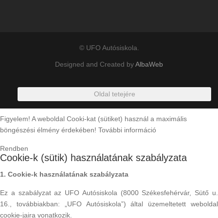
© UFO Autósiskola.
Designed and Created by
AlbaWeb
Oldal tetejére
Figyelem! A weboldal Cooki-kat (sütiket) használ a maximális
böngészési élmény érdekében!
További információ
Rendben
Cookie-k (sütik) használatának szabályzata
1. Cookie-k használatának szabályzata
Ez a szabályzat az UFO Autósiskola (8000 Székesfehérvár, Sütő u.
16., továbbiakban: „UFO Autósiskola”) által üzemeltetett weboldal
cookie-jaira vonatkozik.