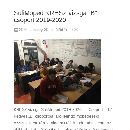
SuliMoped KRESZ vizsga "B"
csoport 2019-2020
2020. January 30., csütörtök 20:03
KRESZ vizsga SuliMoped 2019-2020 Csoport: „B”
Kedves „B” csoportba járó leendő mopedesek!
Visszajelzést kérek mindenkitől, h tudomásul vette az
alul írottakat!!! Sok sikert a felkészüléshez! Az elméleti