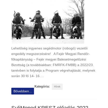
Lehetőség ingyenes segédmotor (robogó) vezetői
engedély megszerzésére! A Fejér Megyei Rendőr-
főkapitányság – Fejér megyei Balesetmegelőzési
Bizottság (a továbbiakban: FMRFK-FMBB) a 2022/23.
tanévben is folytatja a Program végrehajtását, melynek
során 30 fő 14- 16.…
Kategória:
Hírek
Bővebben...
SuliMoped KRESZ előadás 2022.