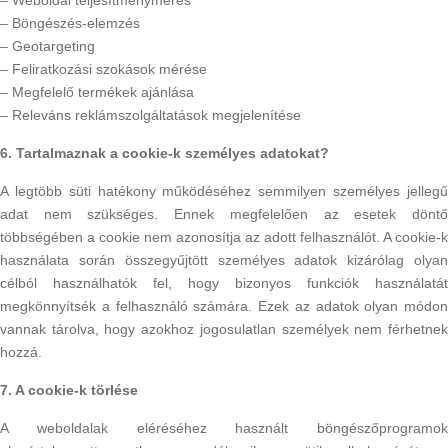
– Weboldal teljesítménymérés
– Böngészés-elemzés
– Geotargeting
– Feliratkozási szokások mérése
– Megfelelő termékek ajánlása
– Releváns reklámszolgáltatások megjelenítése
6. Tartalmaznak a cookie-k személyes adatokat?
A legtöbb süti hatékony működéséhez semmilyen személyes jellegű
adat nem szükséges. Ennek megfelelően az esetek döntő
többségében a cookie nem azonosítja az adott felhasználót. A cookie-k
használata során összegyűjtött személyes adatok kizárólag olyan
célból használhatók fel, hogy bizonyos funkciók használatát
megkönnyítsék a felhasználó számára. Ezek az adatok olyan módon
vannak tárolva, hogy azokhoz jogosulatlan személyek nem férhetnek
hozzá.
7. A cookie-k törlése
A weboldalak eléréséhez használt böngészőprogramok