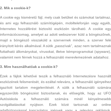
2. Mik a cookie-k?
A cookie egy kisméretű fájl, mely csak betűket és számokat tartalmaz,
és ami egy felhasználó számítógépén, mobiltelefonján vagy egyéb,
Internetes hozzáférést biztosító eszközén tárolható. A cookie egy
információcsomag, amelyet az adott webszerver küld a böngészőnek,
majd a böngésző visszaküld a szervernek minden, a szerver felé
irányított kérés alkalmával. A sütik „passzívak”, azaz nem tartalmaznak
futtatható állományokat, vírusokat, illetve kémprogramokat (spyware),
valamint nem férnek hozzá a felhasználó merevlemezének adataihoz.
3. Mire használhatóak a cookie-k?
Ezek a fájlok lehetővé teszik a felhasználó Internetezésre használt
eszközének felismerését, és ezáltal releváns, a felhasználó igényeihez
igazított tartalom megjelenítését. A sütik a felhasználó számára
egyszerűbb böngészést biztosítanak, és elősegítik, hogy az UFO
Autósiskola a felhasználó számára minél kényelmesebb
szolgáltatásokat nyújtson. Ezek közé tartoznak az online
adatbiztonsággal kapcsolatos igények vagy a releváns reklámok.