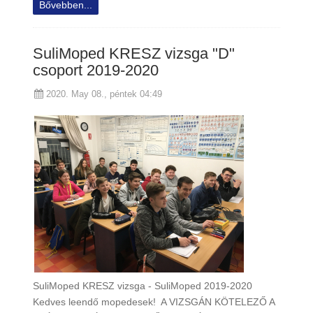
Bővebben...
SuliMoped KRESZ vizsga "D"
csoport 2019-2020
2020. May 08., péntek 04:49
SuliMoped KRESZ vizsga - SuliMoped 2019-2020
Kedves leendő mopedesek! A VIZSGÁN KÖTELEZŐ A