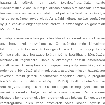
használnak sütiket, így ezek jelenléte/használata szinte
kikerülhetetlen. A cookie-k teljes letiltása esetén a felhasználó nem tud
használni számos népszerű oldalt, mint például a Youtube, a Gmail, a
Yahoo és számos egyéb oldal. Az alábbi néhány tanács segítséget
nyújt a cookie-k engedélyezése mellett is biztonságos és gondtalan
böngészéshez:
• Szabja személyre a böngésző beállításait a cookie-kra vonatkozóan
úgy, hogy azok használata az Ön számára még kényelmes
Internetezést biztosítva is biztonságos legyen. Ha számítógépét csak
Ön használja, úgy hosszabb lejárati időt is beállíthat a böngészési
előzmények rögzítésére, illetve a személyes adatok eltárolására
vonatkozóan. Amennyiben számítógépét megosztja másokkal, akkor
érdemes a böngésző által megjegyzett adatokat minden használatot
követően törölni (létezik automatizált megoldás, amely a program
bezárásakor automatikusan elvégzi a törlést). Ezáltal lehetősége van
arra, hogy biztonságos keretek között látogasson meg olyan oldalakat,
melyek cookie-kat helyeznek el a számítógépen. Rendszeresen
frissítse a kémprogramok elleni programok adatbázisát. Sok esetben a
kémprogramok ellen védő szoftverek valós időben figyelik a