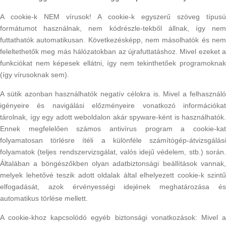
A cookie-k NEM vírusok! A cookie-k egyszerű szöveg típusú
formátumot használnak, nem kódrészle-tekből állnak, így nem
futtathatók automatikusan. Következésképp, nem másolhatók és nem
feleltethetők meg más hálózatokban az újrafuttatáshoz. Mivel ezeket a
funkciókat nem képesek ellátni, így nem tekinthetőek programoknak
(így vírusoknak sem).
A sütik azonban használhatók negatív célokra is. Mivel a felhasználó
igényeire és navigálási előzményeire vonatkozó információkat
tárolnak, így egy adott weboldalon akár spyware-ként is használhatók.
Ennek megfelelően számos antivírus program a cookie-kat
folyamatosan törlésre ítéli a különféle számítógép-átvizsgálási
folyamatok (teljes rendszervizsgálat, valós idejű védelem, stb.) során.
Általában a böngészőkben olyan adatbiztonsági beállítások vannak,
melyek lehetővé teszik adott oldalak által elhelyezett cookie-k szintű
elfogadását, azok érvényességi idejének meghatározása és
automatikus törlése mellett.
A cookie-khoz kapcsolódó egyéb biztonsági vonatkozások: Mivel a