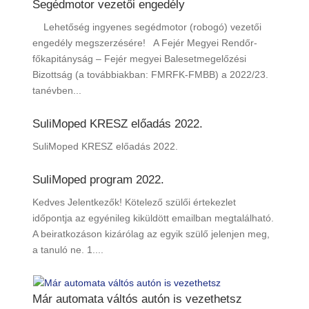
Segédmotor vezetői engedély
Lehetőség ingyenes segédmotor (robogó) vezetői
engedély megszerzésére! A Fejér Megyei Rendőr-
főkapitányság – Fejér megyei Balesetmegelőzési
Bizottság (a továbbiakban: FMRFK-FMBB) a 2022/23.
tanévben...
SuliMoped KRESZ előadás 2022.
SuliMoped KRESZ előadás 2022.
SuliMoped program 2022.
Kedves Jelentkezők! Kötelező szülői értekezlet
időpontja az egyénileg kiküldött emailban megtalálható.
A beiratkozáson kizárólag az egyik szülő jelenjen meg,
a tanuló ne. 1....
Már automata váltós autón is vezethetsz