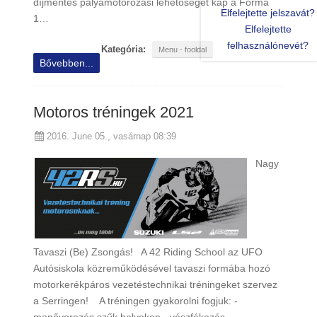
díjmentes pályamotorozási lehetőséget kap a Forma
Elfelejtette jelszavát?
1…
Elfelejtette
felhasználónevét?
Kategória:
Menu - fooldal
Bővebben...
Motoros tréningek 2021
2016. June 05., vasárnap 08:39
Nagy
Tavaszi (Be) Zsongás! A 42 Riding School az UFO
Autósiskola közreműködésével tavaszi formába hozó
motorkerékpáros vezetéstechnikai tréningeket szervez
a Serringen! A tréningen gyakorolni fogjuk: -