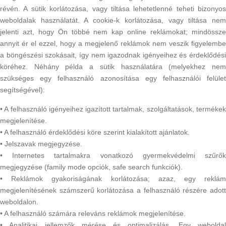
révén. A sütik korlátozása, vagy tiltása lehetetlenné teheti bizonyos
weboldalak használatát. A cookie-k korlátozása, vagy tiltása nem
jelenti azt, hogy Ön többé nem kap online reklámokat; mindössze
annyit ér el ezzel, hogy a megjelenő reklámok nem veszik figyelembe
a böngészési szokásait, így nem igazodnak igényeihez és érdeklődési
köréhez. Néhány példa a sütik használatára (melyekhez nem
szükséges egy felhasználó azonosítása egy felhasználói felület
segítségével):
• A felhasználó igényeihez igazított tartalmak, szolgáltatások, termékek
megjelenítése.
• A felhasználó érdeklődési köre szerint kialakított ajánlatok.
• Jelszavak megjegyzése.
• Internetes tartalmakra vonatkozó gyermekvédelmi szűrők
megjegyzése (family mode opciók, safe search funkciók).
• Reklámok gyakoriságának korlátozása; azaz, egy reklám
megjelenítésének számszerű korlátozása a felhasználó részére adott
weboldalon.
• A felhasználó számára releváns reklámok megjelenítése.
• Analitikai jellemzők mérése és optimalizálás. Egy weboldal