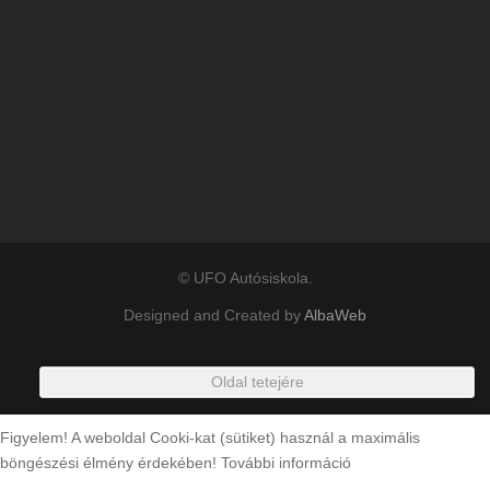
© UFO Autósiskola.
Designed and Created by
AlbaWeb
Oldal tetejére
Figyelem! A weboldal Cooki-kat (sütiket) használ a maximális
böngészési élmény érdekében!
További információ