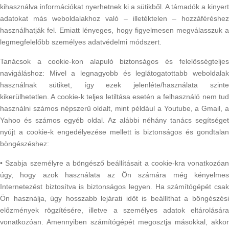
kihasználva információkat nyerhetnek ki a sütikből. A támadók a kinyert
adatokat más weboldalakhoz való – illetéktelen – hozzáféréshez
használhatják fel. Emiatt lényeges, hogy figyelmesen megválasszuk a
legmegfelelőbb személyes adatvédelmi módszert.
Tanácsok a cookie-kon alapuló biztonságos és felelősségteljes
navigáláshoz: Mivel a legnagyobb és leglátogatottabb weboldalak
használnak sütiket, így ezek jelenléte/használata szinte
kikerülhetetlen. A cookie-k teljes letiltása esetén a felhasználó nem tud
használni számos népszerű oldalt, mint például a Youtube, a Gmail, a
Yahoo és számos egyéb oldal. Az alábbi néhány tanács segítséget
nyújt a cookie-k engedélyezése mellett is biztonságos és gondtalan
böngészéshez:
• Szabja személyre a böngésző beállításait a cookie-kra vonatkozóan
úgy, hogy azok használata az Ön számára még kényelmes
Internetezést biztosítva is biztonságos legyen. Ha számítógépét csak
Ön használja, úgy hosszabb lejárati időt is beállíthat a böngészési
előzmények rögzítésére, illetve a személyes adatok eltárolására
vonatkozóan. Amennyiben számítógépét megosztja másokkal, akkor