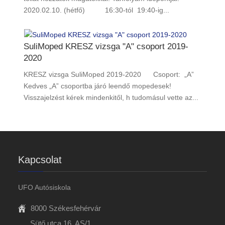
2020.02.10. (hétfő) 16:30-tól 19:40-ig...
SuliMoped KRESZ vizsga "A" csoport 2019-
2020
KRESZ vizsga SuliMoped 2019-2020 Csoport: „A”
Kedves „A” csoportba járó leendő mopedesek!
Visszajelzést kérek mindenkitől, h tudomásul vette az...
Kapcsolat
UFO Autósiskola
8000 Székesfehérvár
Sütő utca 16. AS/1.