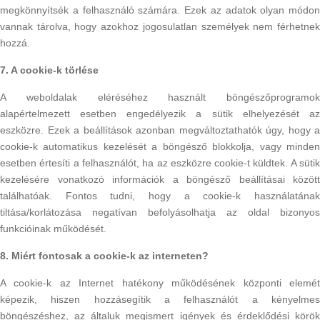
megkönnyítsék a felhasználó számára. Ezek az adatok olyan módon
vannak tárolva, hogy azokhoz jogosulatlan személyek nem férhetnek
hozzá.
7. A cookie-k törlése
A weboldalak eléréséhez használt böngészőprogramok
alapértelmezett esetben engedélyezik a sütik elhelyezését az
eszközre. Ezek a beállítások azonban megváltoztathatók úgy, hogy a
cookie-k automatikus kezelését a böngésző blokkolja, vagy minden
esetben értesíti a felhasználót, ha az eszközre cookie-t küldtek. A sütik
kezelésére vonatkozó információk a böngésző beállításai között
találhatóak. Fontos tudni, hogy a cookie-k használatának
tiltása/korlátozása negatívan befolyásolhatja az oldal bizonyos
funkcióinak működését.
8. Miért fontosak a cookie-k az interneten?
A cookie-k az Internet hatékony működésének központi elemét
képezik, hiszen hozzásegítik a felhasználót a kényelmes
böngészéshez, az általuk megismert igények és érdeklődési körök