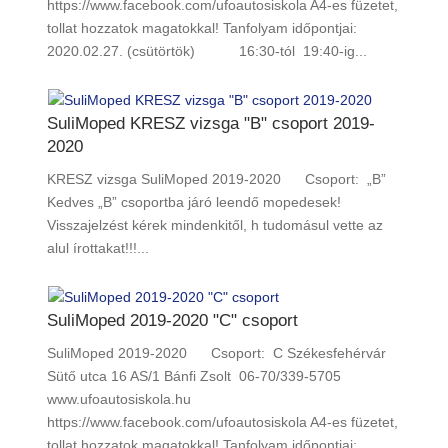
https://www.facebook.com/ufoautosiskola A4-es füzetet,
tollat hozzatok magatokkal! Tanfolyam időpontjai:
2020.02.27. (csütörtök) 16:30-tól 19:40-ig...
SuliMoped KRESZ vizsga "B" csoport 2019-
2020
KRESZ vizsga SuliMoped 2019-2020 Csoport: „B”
Kedves „B” csoportba járó leendő mopedesek!
Visszajelzést kérek mindenkitől, h tudomásul vette az
alul írottakat!!!...
SuliMoped 2019-2020 "C" csoport
SuliMoped 2019-2020 Csoport: C Székesfehérvár
Sütő utca 16 AS/1 Bánfi Zsolt 06-70/339-5705
www.ufoautosiskola.hu
https://www.facebook.com/ufoautosiskola A4-es füzetet,
tollat hozzatok magatokkal! Tanfolyam időpontjai: