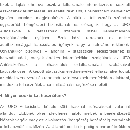
Ezek a fájlok lehetővé teszik a felhasználó Internetezésre használt
eszközének felismerését, és ezáltal releváns, a felhasználó igényeihez
igazított tartalom megjelenítését. A sütik a felhasználó számára
egyszerűbb böngészést biztosítanak, és elősegítik, hogy az UFO
Autósiskola a felhasználó számára minél kényelmesebb
szolgáltatásokat nyújtson. Ezek közé tartoznak az online
adatbiztonsággal kapcsolatos igények vagy a releváns reklámok.
Ugyanakkor bizonyos – anonim – statisztikák elkészítéséhez is
használhatóak, melyek értékes információkkal szolgálnak az UFO
Autósiskolának a felhasználók oldalhasználati szokásaival
kapcsolatosan. A kapott statisztikai eredményeket felhasználva tudjuk
az oldal szerkezetét és tartalmát az igényeknek megfelelően alakítani,
mindezt a felhasználók anonimitásának megőrzése mellett.
4. Milyen cookie-kat használunk?
Az UFO Autósiskola kétféle sütit használ: időszakosat valamint
állandót. Előbbiek olyan ideiglenes fájlok, melyek a bejelentkezett
időszak végéig vagy az alkalmazás (böngésző) bezárásáig maradnak
a felhasználó eszközén. Az állandó cookie-k pedig a paraméterükben