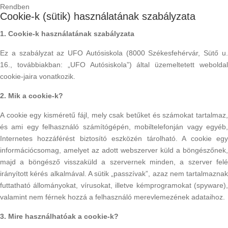
Rendben
Cookie-k (sütik) használatának szabályzata
1. Cookie-k használatának szabályzata
Ez a szabályzat az UFO Autósiskola (8000 Székesfehérvár, Sütő u.
16., továbbiakban: „UFO Autósiskola”) által üzemeltetett weboldal
cookie-jaira vonatkozik.
2. Mik a cookie-k?
A cookie egy kisméretű fájl, mely csak betűket és számokat tartalmaz,
és ami egy felhasználó számítógépén, mobiltelefonján vagy egyéb,
Internetes hozzáférést biztosító eszközén tárolható. A cookie egy
információcsomag, amelyet az adott webszerver küld a böngészőnek,
majd a böngésző visszaküld a szervernek minden, a szerver felé
irányított kérés alkalmával. A sütik „passzívak”, azaz nem tartalmaznak
futtatható állományokat, vírusokat, illetve kémprogramokat (spyware),
valamint nem férnek hozzá a felhasználó merevlemezének adataihoz.
3. Mire használhatóak a cookie-k?