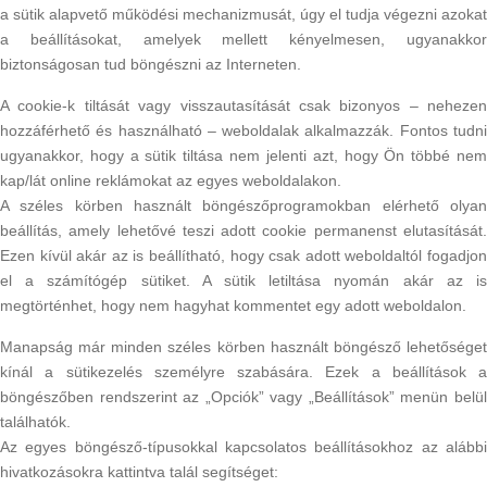
a sütik alapvető működési mechanizmusát, úgy el tudja végezni azokat
a beállításokat, amelyek mellett kényelmesen, ugyanakkor
biztonságosan tud böngészni az Interneten.
A cookie-k tiltását vagy visszautasítását csak bizonyos – nehezen
hozzáférhető és használható – weboldalak alkalmazzák. Fontos tudni
ugyanakkor, hogy a sütik tiltása nem jelenti azt, hogy Ön többé nem
kap/lát online reklámokat az egyes weboldalakon.
A széles körben használt böngészőprogramokban elérhető olyan
beállítás, amely lehetővé teszi adott cookie permanenst elutasítását.
Ezen kívül akár az is beállítható, hogy csak adott weboldaltól fogadjon
el a számítógép sütiket. A sütik letiltása nyomán akár az is
megtörténhet, hogy nem hagyhat kommentet egy adott weboldalon.
Manapság már minden széles körben használt böngésző lehetőséget
kínál a sütikezelés személyre szabására. Ezek a beállítások a
böngészőben rendszerint az „Opciók” vagy „Beállítások” menün belül
találhatók.
Az egyes böngésző-típusokkal kapcsolatos beállításokhoz az alábbi
hivatkozásokra kattintva talál segítséget: