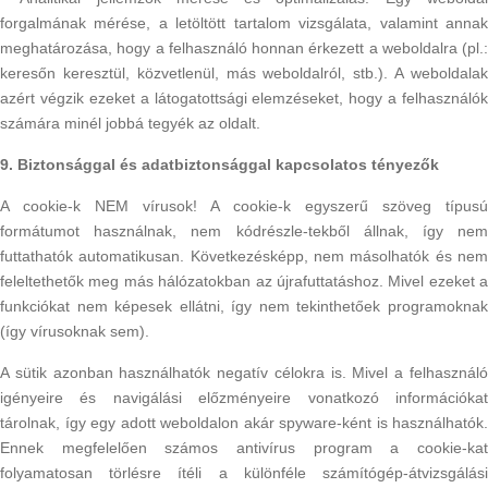
forgalmának mérése, a letöltött tartalom vizsgálata, valamint annak
meghatározása, hogy a felhasználó honnan érkezett a weboldalra (pl.:
keresőn keresztül, közvetlenül, más weboldalról, stb.). A weboldalak
azért végzik ezeket a látogatottsági elemzéseket, hogy a felhasználók
számára minél jobbá tegyék az oldalt.
9. Biztonsággal és adatbiztonsággal kapcsolatos tényezők
A cookie-k NEM vírusok! A cookie-k egyszerű szöveg típusú
formátumot használnak, nem kódrészle-tekből állnak, így nem
futtathatók automatikusan. Következésképp, nem másolhatók és nem
feleltethetők meg más hálózatokban az újrafuttatáshoz. Mivel ezeket a
funkciókat nem képesek ellátni, így nem tekinthetőek programoknak
(így vírusoknak sem).
A sütik azonban használhatók negatív célokra is. Mivel a felhasználó
igényeire és navigálási előzményeire vonatkozó információkat
tárolnak, így egy adott weboldalon akár spyware-ként is használhatók.
Ennek megfelelően számos antivírus program a cookie-kat
folyamatosan törlésre ítéli a különféle számítógép-átvizsgálási