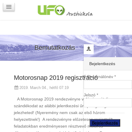
Programok
Kapcsolat
Bemutatkozás
Bejelentkezés
Motorosnap 2019 regisztráció
Felhasználónév *
2019. March 04., hétfő 07:19
Jelszó *
A Motorosnap 2019 rendezvényre való részvételi
szándékodat az alábbi jelentkezési űrlap segítségével
jelezheted! (Nyeremény nem csak az első három
helyezettnek!) A rendezvényre előzetesen regisztrált,
feladatokban eredményesen résztvevő motoros