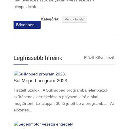
manőverezés szűk helyeken - vészfékezés -
üléspozíciók -…
Kategória:
Menu - fooldal
Bővebben...
Legfrissebb híreink
Előző
Következő
SuliMoped program 2023.
Tisztelt Szülők! A Sulimoped programba jelentkezők
szűrésének kiértékelése a pályázat kiírója által
megtörtént. Ez alapján 30 fő jutott be a programba. Az
előzetes...