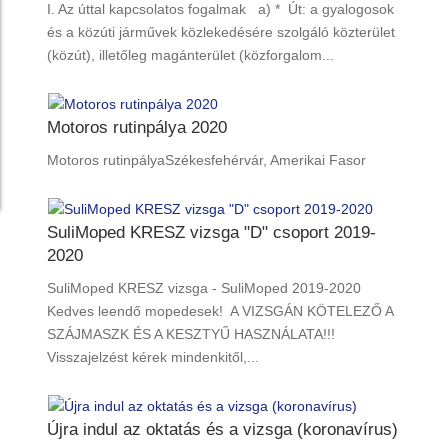
I. Az úttal kapcsolatos fogalmak a) * Út: a gyalogosok
és a közúti járművek közlekedésére szolgáló közterület
(közút), illetőleg magánterület (közforgalom...
Motoros rutinpálya 2020
Motoros rutinpályaSzékesfehérvár, Amerikai Fasor
SuliMoped KRESZ vizsga "D" csoport 2019-
2020
SuliMoped KRESZ vizsga - SuliMoped 2019-2020
Kedves leendő mopedesek! A VIZSGÁN KÖTELEZŐ A
SZÁJMASZK ÉS A KESZTYŰ HASZNÁLATA!!!
Visszajelzést kérek mindenkitől,...
Újra indul az oktatás és a vizsga (koronavírus)