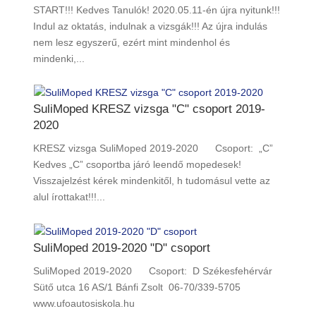
START!!! Kedves Tanulók! 2020.05.11-én újra nyitunk!!!
Indul az oktatás, indulnak a vizsgák!!! Az újra indulás
nem lesz egyszerű, ezért mint mindenhol és
mindenki,...
SuliMoped KRESZ vizsga "C" csoport 2019-
2020
KRESZ vizsga SuliMoped 2019-2020 Csoport: „C”
Kedves „C” csoportba járó leendő mopedesek!
Visszajelzést kérek mindenkitől, h tudomásul vette az
alul írottakat!!!...
SuliMoped 2019-2020 "D" csoport
SuliMoped 2019-2020 Csoport: D Székesfehérvár
Sütő utca 16 AS/1 Bánfi Zsolt 06-70/339-5705
www.ufoautosiskola.hu