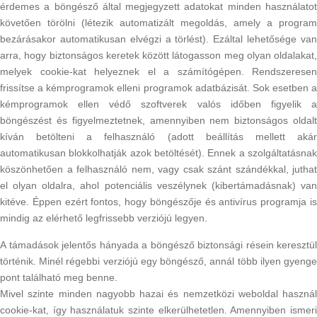
érdemes a böngésző által megjegyzett adatokat minden használatot
követően törölni (létezik automatizált megoldás, amely a program
bezárásakor automatikusan elvégzi a törlést). Ezáltal lehetősége van
arra, hogy biztonságos keretek között látogasson meg olyan oldalakat,
melyek cookie-kat helyeznek el a számítógépen. Rendszeresen
frissítse a kémprogramok elleni programok adatbázisát. Sok esetben a
kémprogramok ellen védő szoftverek valós időben figyelik a
böngészést és figyelmeztetnek, amennyiben nem biztonságos oldalt
kíván betölteni a felhasználó (adott beállítás mellett akár
automatikusan blokkolhatják azok betöltését). Ennek a szolgáltatásnak
köszönhetően a felhasználó nem, vagy csak szánt szándékkal, juthat
el olyan oldalra, ahol potenciális veszélynek (kibertámadásnak) van
kitéve. Éppen ezért fontos, hogy böngészője és antivírus programja is
mindig az elérhető legfrissebb verziójú legyen.
A támadások jelentős hányada a böngésző biztonsági résein keresztül
történik. Minél régebbi verziójú egy böngésző, annál több ilyen gyenge
pont található meg benne.
Mivel szinte minden nagyobb hazai és nemzetközi weboldal használ
cookie-kat, így használatuk szinte elkerülhetetlen. Amennyiben ismeri