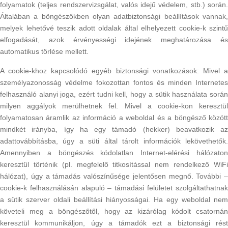
folyamatok (teljes rendszervizsgálat, valós idejű védelem, stb.) során.
Általában a böngészőkben olyan adatbiztonsági beállítások vannak,
melyek lehetővé teszik adott oldalak által elhelyezett cookie-k szintű
elfogadását, azok érvényességi idejének meghatározása és
automatikus törlése mellett.
A cookie-khoz kapcsolódó egyéb biztonsági vonatkozások: Mivel a
személyazonosság védelme fokozottan fontos és minden Internetes
felhasználó alanyi joga, ezért tudni kell, hogy a sütik használata során
milyen aggályok merülhetnek fel. Mivel a cookie-kon keresztül
folyamatosan áramlik az információ a weboldal és a böngésző között
mindkét irányba, így ha egy támadó (hekker) beavatkozik az
adattovábbításba, úgy a süti által tárolt információk lekövethetők.
Amennyiben a böngészés kódolatlan Internet-elérési hálózaton
keresztül történik (pl. megfelelő titkosítással nem rendelkező WiFi
hálózat), úgy a támadás valószínűsége jelentősen megnő. További –
cookie-k felhasználásán alapuló – támadási felületet szolgáltathatnak
a sütik szerver oldali beállítási hiányosságai. Ha egy weboldal nem
követeli meg a böngészőtől, hogy az kizárólag kódolt csatornán
keresztül kommunikáljon, úgy a támadók ezt a biztonsági rést