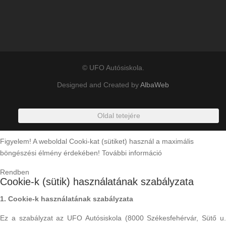
© UFO Autósiskola.
Designed and Created by
AlbaWeb
Oldal tetejére
Figyelem! A weboldal Cooki-kat (sütiket) használ a maximális
böngészési élmény érdekében!
További információ
Rendben
Cookie-k (sütik) használatának szabályzata
1. Cookie-k használatának szabályzata
Ez a szabályzat az UFO Autósiskola (8000 Székesfehérvár, Sütő u.