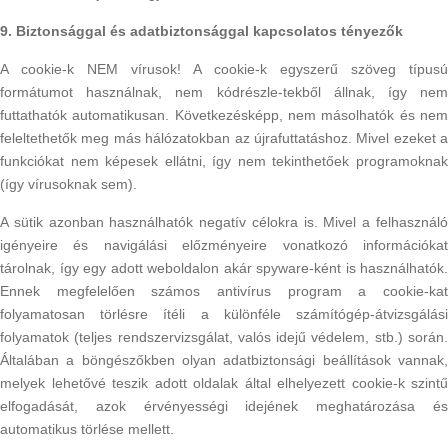
9. Biztonsággal és adatbiztonsággal kapcsolatos tényezők
A cookie-k NEM vírusok! A cookie-k egyszerű szöveg típusú
formátumot használnak, nem kódrészle-tekből állnak, így nem
futtathatók automatikusan. Következésképp, nem másolhatók és nem
feleltethetők meg más hálózatokban az újrafuttatáshoz. Mivel ezeket a
funkciókat nem képesek ellátni, így nem tekinthetőek programoknak
(így vírusoknak sem).
A sütik azonban használhatók negatív célokra is. Mivel a felhasználó
igényeire és navigálási előzményeire vonatkozó információkat
tárolnak, így egy adott weboldalon akár spyware-ként is használhatók.
Ennek megfelelően számos antivírus program a cookie-kat
folyamatosan törlésre ítéli a különféle számítógép-átvizsgálási
folyamatok (teljes rendszervizsgálat, valós idejű védelem, stb.) során.
Általában a böngészőkben olyan adatbiztonsági beállítások vannak,
melyek lehetővé teszik adott oldalak által elhelyezett cookie-k szintű
elfogadását, azok érvényességi idejének meghatározása és
automatikus törlése mellett.