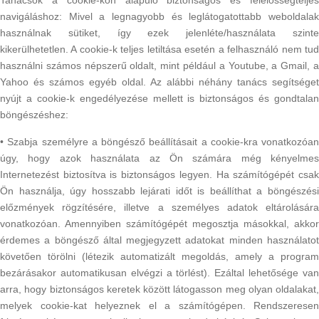
navigáláshoz: Mivel a legnagyobb és leglátogatottabb weboldalak
használnak sütiket, így ezek jelenléte/használata szinte
kikerülhetetlen. A cookie-k teljes letiltása esetén a felhasználó nem tud
használni számos népszerű oldalt, mint például a Youtube, a Gmail, a
Yahoo és számos egyéb oldal. Az alábbi néhány tanács segítséget
nyújt a cookie-k engedélyezése mellett is biztonságos és gondtalan
böngészéshez:
• Szabja személyre a böngésző beállításait a cookie-kra vonatkozóan
úgy, hogy azok használata az Ön számára még kényelmes
Internetezést biztosítva is biztonságos legyen. Ha számítógépét csak
Ön használja, úgy hosszabb lejárati időt is beállíthat a böngészési
előzmények rögzítésére, illetve a személyes adatok eltárolására
vonatkozóan. Amennyiben számítógépét megosztja másokkal, akkor
érdemes a böngésző által megjegyzett adatokat minden használatot
követően törölni (létezik automatizált megoldás, amely a program
bezárásakor automatikusan elvégzi a törlést). Ezáltal lehetősége van
arra, hogy biztonságos keretek között látogasson meg olyan oldalakat,
melyek cookie-kat helyeznek el a számítógépen. Rendszeresen