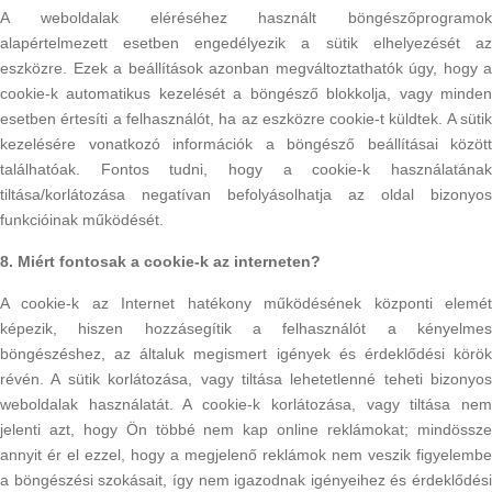
A weboldalak eléréséhez használt böngészőprogramok
alapértelmezett esetben engedélyezik a sütik elhelyezését az
eszközre. Ezek a beállítások azonban megváltoztathatók úgy, hogy a
cookie-k automatikus kezelését a böngésző blokkolja, vagy minden
esetben értesíti a felhasználót, ha az eszközre cookie-t küldtek. A sütik
kezelésére vonatkozó információk a böngésző beállításai között
találhatóak. Fontos tudni, hogy a cookie-k használatának
tiltása/korlátozása negatívan befolyásolhatja az oldal bizonyos
funkcióinak működését.
8. Miért fontosak a cookie-k az interneten?
A cookie-k az Internet hatékony működésének központi elemét
képezik, hiszen hozzásegítik a felhasználót a kényelmes
böngészéshez, az általuk megismert igények és érdeklődési körök
révén. A sütik korlátozása, vagy tiltása lehetetlenné teheti bizonyos
weboldalak használatát. A cookie-k korlátozása, vagy tiltása nem
jelenti azt, hogy Ön többé nem kap online reklámokat; mindössze
annyit ér el ezzel, hogy a megjelenő reklámok nem veszik figyelembe
a böngészési szokásait, így nem igazodnak igényeihez és érdeklődési