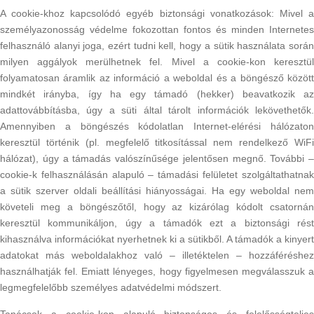
A cookie-khoz kapcsolódó egyéb biztonsági vonatkozások: Mivel a
személyazonosság védelme fokozottan fontos és minden Internetes
felhasználó alanyi joga, ezért tudni kell, hogy a sütik használata során
milyen aggályok merülhetnek fel. Mivel a cookie-kon keresztül
folyamatosan áramlik az információ a weboldal és a böngésző között
mindkét irányba, így ha egy támadó (hekker) beavatkozik az
adattovábbításba, úgy a süti által tárolt információk lekövethetők.
Amennyiben a böngészés kódolatlan Internet-elérési hálózaton
keresztül történik (pl. megfelelő titkosítással nem rendelkező WiFi
hálózat), úgy a támadás valószínűsége jelentősen megnő. További –
cookie-k felhasználásán alapuló – támadási felületet szolgáltathatnak
a sütik szerver oldali beállítási hiányosságai. Ha egy weboldal nem
követeli meg a böngészőtől, hogy az kizárólag kódolt csatornán
keresztül kommunikáljon, úgy a támadók ezt a biztonsági rést
kihasználva információkat nyerhetnek ki a sütikből. A támadók a kinyert
adatokat más weboldalakhoz való – illetéktelen – hozzáféréshez
használhatják fel. Emiatt lényeges, hogy figyelmesen megválasszuk a
legmegfelelőbb személyes adatvédelmi módszert.
Tanácsok a cookie-kon alapuló biztonságos és felelősségteljes