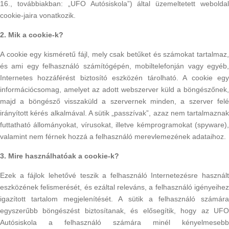
16., továbbiakban: „UFO Autósiskola”) által üzemeltetett weboldal
cookie-jaira vonatkozik.
2. Mik a cookie-k?
A cookie egy kisméretű fájl, mely csak betűket és számokat tartalmaz,
és ami egy felhasználó számítógépén, mobiltelefonján vagy egyéb,
Internetes hozzáférést biztosító eszközén tárolható. A cookie egy
információcsomag, amelyet az adott webszerver küld a böngészőnek,
majd a böngésző visszaküld a szervernek minden, a szerver felé
irányított kérés alkalmával. A sütik „passzívak”, azaz nem tartalmaznak
futtatható állományokat, vírusokat, illetve kémprogramokat (spyware),
valamint nem férnek hozzá a felhasználó merevlemezének adataihoz.
3. Mire használhatóak a cookie-k?
Ezek a fájlok lehetővé teszik a felhasználó Internetezésre használt
eszközének felismerését, és ezáltal releváns, a felhasználó igényeihez
igazított tartalom megjelenítését. A sütik a felhasználó számára
egyszerűbb böngészést biztosítanak, és elősegítik, hogy az UFO
Autósiskola a felhasználó számára minél kényelmesebb