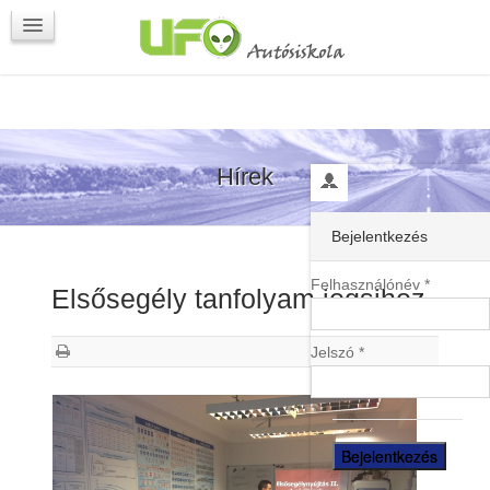
Programok
Kapcsolat
Hírek
Bejelentkezés
Felhasználónév *
Elsősegély tanfolyam jogsihoz
Jelszó *