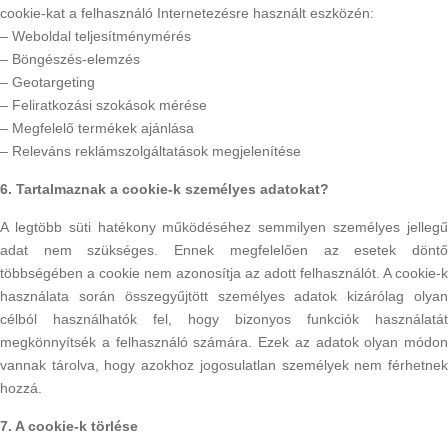
cookie-kat a felhasználó Internetezésre használt eszközén:
– Weboldal teljesítménymérés
– Böngészés-elemzés
– Geotargeting
– Feliratkozási szokások mérése
– Megfelelő termékek ajánlása
– Releváns reklámszolgáltatások megjelenítése
6. Tartalmaznak a cookie-k személyes adatokat?
A legtöbb süti hatékony működéséhez semmilyen személyes jellegű
adat nem szükséges. Ennek megfelelően az esetek döntő
többségében a cookie nem azonosítja az adott felhasználót. A cookie-k
használata során összegyűjtött személyes adatok kizárólag olyan
célból használhatók fel, hogy bizonyos funkciók használatát
megkönnyítsék a felhasználó számára. Ezek az adatok olyan módon
vannak tárolva, hogy azokhoz jogosulatlan személyek nem férhetnek
hozzá.
7. A cookie-k törlése