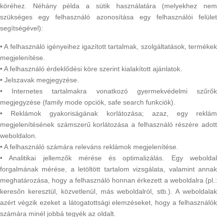
köréhez. Néhány példa a sütik használatára (melyekhez nem
szükséges egy felhasználó azonosítása egy felhasználói felület
segítségével):
• A felhasználó igényeihez igazított tartalmak, szolgáltatások, termékek
megjelenítése.
• A felhasználó érdeklődési köre szerint kialakított ajánlatok.
• Jelszavak megjegyzése.
• Internetes tartalmakra vonatkozó gyermekvédelmi szűrők
megjegyzése (family mode opciók, safe search funkciók).
• Reklámok gyakoriságának korlátozása; azaz, egy reklám
megjelenítésének számszerű korlátozása a felhasználó részére adott
weboldalon.
• A felhasználó számára releváns reklámok megjelenítése.
• Analitikai jellemzők mérése és optimalizálás. Egy weboldal
forgalmának mérése, a letöltött tartalom vizsgálata, valamint annak
meghatározása, hogy a felhasználó honnan érkezett a weboldalra (pl.:
keresőn keresztül, közvetlenül, más weboldalról, stb.). A weboldalak
azért végzik ezeket a látogatottsági elemzéseket, hogy a felhasználók
számára minél jobbá tegyék az oldalt.