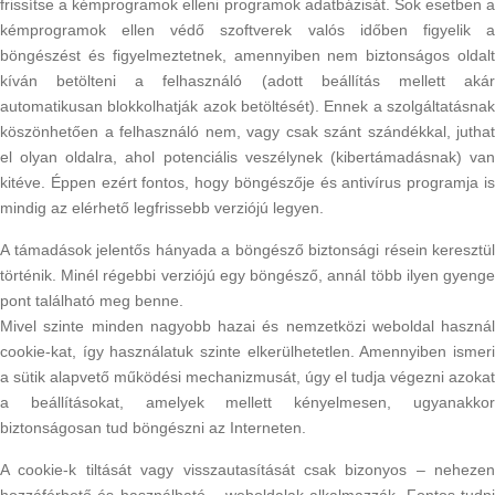
frissítse a kémprogramok elleni programok adatbázisát. Sok esetben a
kémprogramok ellen védő szoftverek valós időben figyelik a
böngészést és figyelmeztetnek, amennyiben nem biztonságos oldalt
kíván betölteni a felhasználó (adott beállítás mellett akár
automatikusan blokkolhatják azok betöltését). Ennek a szolgáltatásnak
köszönhetően a felhasználó nem, vagy csak szánt szándékkal, juthat
el olyan oldalra, ahol potenciális veszélynek (kibertámadásnak) van
kitéve. Éppen ezért fontos, hogy böngészője és antivírus programja is
mindig az elérhető legfrissebb verziójú legyen.
A támadások jelentős hányada a böngésző biztonsági résein keresztül
történik. Minél régebbi verziójú egy böngésző, annál több ilyen gyenge
pont található meg benne.
Mivel szinte minden nagyobb hazai és nemzetközi weboldal használ
cookie-kat, így használatuk szinte elkerülhetetlen. Amennyiben ismeri
a sütik alapvető működési mechanizmusát, úgy el tudja végezni azokat
a beállításokat, amelyek mellett kényelmesen, ugyanakkor
biztonságosan tud böngészni az Interneten.
A cookie-k tiltását vagy visszautasítását csak bizonyos – nehezen
hozzáférhető és használható – weboldalak alkalmazzák. Fontos tudni