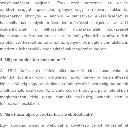
szolgáltatásokat nyújtson. Ezek közé tartoznak az online
adatbiztonsággal kapcsolatos igények vagy a releváns reklámok.
Ugyanakkor bizonyos – anonim – statisztikák elkészítéséhez is
használhatóak, melyek értékes információkkal szolgálnak az UFO
Autósiskolának a felhasználók oldalhasználati szokásaival
kapcsolatosan. A kapott statisztikai eredményeket felhasználva tudjuk
az oldal szerkezetét és tartalmát az igényeknek megfelelően alakítani,
mindezt a felhasználók anonimitásának megőrzése mellett.
4. Milyen cookie-kat használunk?
Az UFO Autósiskola kétféle sütit használ: időszakosat valamint
állandót. Előbbiek olyan ideiglenes fájlok, melyek a bejelentkezett
időszak végéig vagy az alkalmazás (böngésző) bezárásáig maradnak
a felhasználó eszközén. Az állandó cookie-k pedig a paraméterükben
meghatározott ideig (vagy manuális törésükig) vannak jelen a
felhasználó eszközén.
5. Mire használják a cookie-kat a weboldalalak?
Egy látogatás során a weboldal a következő célból helyezhet el