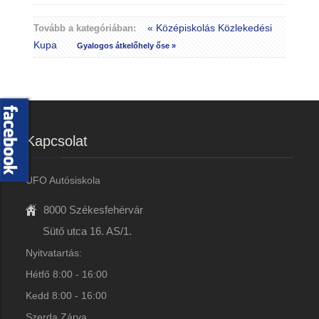
« Középiskolás Közlekedési
Tovább a kategóriában:
Kupa
Gyalogos átkelőhely őse »
Kapcsolat
UFO Autósiskola
8000 Székesfehérvár
Sütő utca 16. AS/1.
Nyitvatartás:
Hétfő 8:00 - 16:00
Kedd 8:00 - 16:00
Szerda Zárva