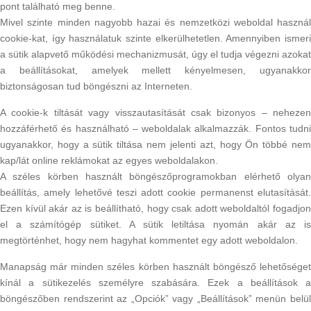
pont található meg benne.
Mivel szinte minden nagyobb hazai és nemzetközi weboldal használ
cookie-kat, így használatuk szinte elkerülhetetlen. Amennyiben ismeri
a sütik alapvető működési mechanizmusát, úgy el tudja végezni azokat
a beállításokat, amelyek mellett kényelmesen, ugyanakkor
biztonságosan tud böngészni az Interneten.
A cookie-k tiltását vagy visszautasítását csak bizonyos – nehezen
hozzáférhető és használható – weboldalak alkalmazzák. Fontos tudni
ugyanakkor, hogy a sütik tiltása nem jelenti azt, hogy Ön többé nem
kap/lát online reklámokat az egyes weboldalakon.
A széles körben használt böngészőprogramokban elérhető olyan
beállítás, amely lehetővé teszi adott cookie permanenst elutasítását.
Ezen kívül akár az is beállítható, hogy csak adott weboldaltól fogadjon
el a számítógép sütiket. A sütik letiltása nyomán akár az is
megtörténhet, hogy nem hagyhat kommentet egy adott weboldalon.
Manapság már minden széles körben használt böngésző lehetőséget
kínál a sütikezelés személyre szabására. Ezek a beállítások a
böngészőben rendszerint az „Opciók” vagy „Beállítások” menün belül