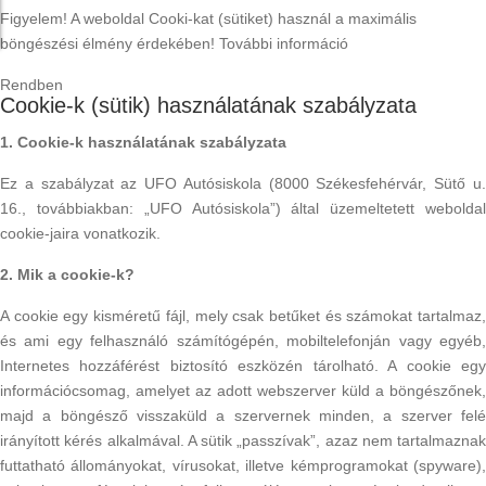
Figyelem! A weboldal Cooki-kat (sütiket) használ a maximális
böngészési élmény érdekében!
További információ
Rendben
Cookie-k (sütik) használatának szabályzata
1. Cookie-k használatának szabályzata
Ez a szabályzat az UFO Autósiskola (8000 Székesfehérvár, Sütő u.
16., továbbiakban: „UFO Autósiskola”) által üzemeltetett weboldal
cookie-jaira vonatkozik.
2. Mik a cookie-k?
A cookie egy kisméretű fájl, mely csak betűket és számokat tartalmaz,
és ami egy felhasználó számítógépén, mobiltelefonján vagy egyéb,
Internetes hozzáférést biztosító eszközén tárolható. A cookie egy
információcsomag, amelyet az adott webszerver küld a böngészőnek,
majd a böngésző visszaküld a szervernek minden, a szerver felé
irányított kérés alkalmával. A sütik „passzívak”, azaz nem tartalmaznak
futtatható állományokat, vírusokat, illetve kémprogramokat (spyware),