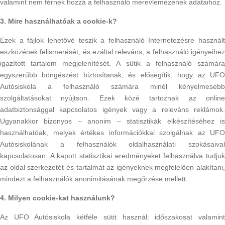
valamint nem férnek hozzá a felhasználó merevlemezének adataihoz.
3. Mire használhatóak a cookie-k?
Ezek a fájlok lehetővé teszik a felhasználó Internetezésre használt
eszközének felismerését, és ezáltal releváns, a felhasználó igényeihez
igazított tartalom megjelenítését. A sütik a felhasználó számára
egyszerűbb böngészést biztosítanak, és elősegítik, hogy az UFO
Autósiskola a felhasználó számára minél kényelmesebb
szolgáltatásokat nyújtson. Ezek közé tartoznak az online
adatbiztonsággal kapcsolatos igények vagy a releváns reklámok.
Ugyanakkor bizonyos – anonim – statisztikák elkészítéséhez is
használhatóak, melyek értékes információkkal szolgálnak az UFO
Autósiskolának a felhasználók oldalhasználati szokásaival
kapcsolatosan. A kapott statisztikai eredményeket felhasználva tudjuk
az oldal szerkezetét és tartalmát az igényeknek megfelelően alakítani,
mindezt a felhasználók anonimitásának megőrzése mellett.
4. Milyen cookie-kat használunk?
Az UFO Autósiskola kétféle sütit használ: időszakosat valamint