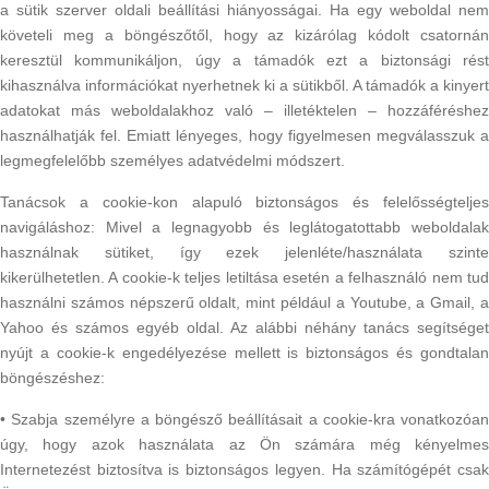
a sütik szerver oldali beállítási hiányosságai. Ha egy weboldal nem
követeli meg a böngészőtől, hogy az kizárólag kódolt csatornán
keresztül kommunikáljon, úgy a támadók ezt a biztonsági rést
kihasználva információkat nyerhetnek ki a sütikből. A támadók a kinyert
adatokat más weboldalakhoz való – illetéktelen – hozzáféréshez
használhatják fel. Emiatt lényeges, hogy figyelmesen megválasszuk a
legmegfelelőbb személyes adatvédelmi módszert.
Tanácsok a cookie-kon alapuló biztonságos és felelősségteljes
navigáláshoz: Mivel a legnagyobb és leglátogatottabb weboldalak
használnak sütiket, így ezek jelenléte/használata szinte
kikerülhetetlen. A cookie-k teljes letiltása esetén a felhasználó nem tud
használni számos népszerű oldalt, mint például a Youtube, a Gmail, a
Yahoo és számos egyéb oldal. Az alábbi néhány tanács segítséget
nyújt a cookie-k engedélyezése mellett is biztonságos és gondtalan
böngészéshez:
• Szabja személyre a böngésző beállításait a cookie-kra vonatkozóan
úgy, hogy azok használata az Ön számára még kényelmes
Internetezést biztosítva is biztonságos legyen. Ha számítógépét csak