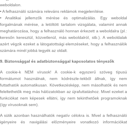
weboldalon.
• A felhasználó számára releváns reklámok megjelenítése.
• Analitikai jellemzők mérése és optimalizálás. Egy weboldal
forgalmának mérése, a letöltött tartalom vizsgálata, valamint annak
meghatározása, hogy a felhasználó honnan érkezett a weboldalra (pl.:
keresőn keresztül, közvetlenül, más weboldalról, stb.). A weboldalak
azért végzik ezeket a látogatottsági elemzéseket, hogy a felhasználók
számára minél jobbá tegyék az oldalt.
9. Biztonsággal és adatbiztonsággal kapcsolatos tényezők
A cookie-k NEM vírusok! A cookie-k egyszerű szöveg típusú
formátumot használnak, nem kódrészle-tekből állnak, így nem
futtathatók automatikusan. Következésképp, nem másolhatók és nem
feleltethetők meg más hálózatokban az újrafuttatáshoz. Mivel ezeket a
funkciókat nem képesek ellátni, így nem tekinthetőek programoknak
(így vírusoknak sem).
A sütik azonban használhatók negatív célokra is. Mivel a felhasználó
igényeire és navigálási előzményeire vonatkozó információkat