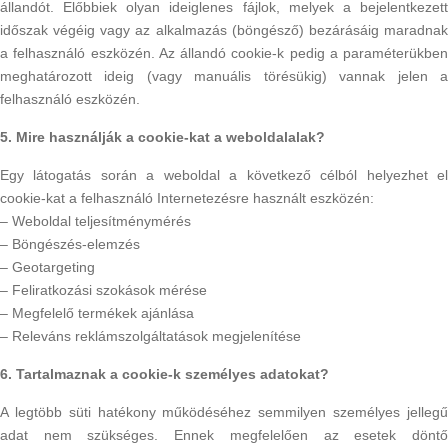
állandót. Előbbiek olyan ideiglenes fájlok, melyek a bejelentkezett
időszak végéig vagy az alkalmazás (böngésző) bezárásáig maradnak
a felhasználó eszközén. Az állandó cookie-k pedig a paraméterükben
meghatározott ideig (vagy manuális törésükig) vannak jelen a
felhasználó eszközén.
5. Mire használják a cookie-kat a weboldalalak?
Egy látogatás során a weboldal a következő célból helyezhet el
cookie-kat a felhasználó Internetezésre használt eszközén:
– Weboldal teljesítménymérés
– Böngészés-elemzés
– Geotargeting
– Feliratkozási szokások mérése
– Megfelelő termékek ajánlása
– Releváns reklámszolgáltatások megjelenítése
6. Tartalmaznak a cookie-k személyes adatokat?
A legtöbb süti hatékony működéséhez semmilyen személyes jellegű
adat nem szükséges. Ennek megfelelően az esetek döntő