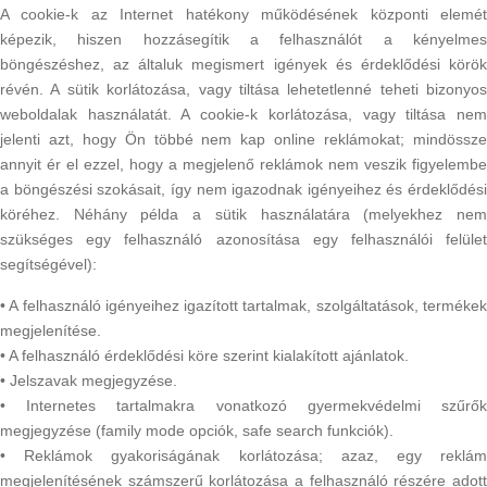
A cookie-k az Internet hatékony működésének központi elemét
képezik, hiszen hozzásegítik a felhasználót a kényelmes
böngészéshez, az általuk megismert igények és érdeklődési körök
révén. A sütik korlátozása, vagy tiltása lehetetlenné teheti bizonyos
weboldalak használatát. A cookie-k korlátozása, vagy tiltása nem
jelenti azt, hogy Ön többé nem kap online reklámokat; mindössze
annyit ér el ezzel, hogy a megjelenő reklámok nem veszik figyelembe
a böngészési szokásait, így nem igazodnak igényeihez és érdeklődési
köréhez. Néhány példa a sütik használatára (melyekhez nem
szükséges egy felhasználó azonosítása egy felhasználói felület
segítségével):
• A felhasználó igényeihez igazított tartalmak, szolgáltatások, termékek
megjelenítése.
• A felhasználó érdeklődési köre szerint kialakított ajánlatok.
• Jelszavak megjegyzése.
• Internetes tartalmakra vonatkozó gyermekvédelmi szűrők
megjegyzése (family mode opciók, safe search funkciók).
• Reklámok gyakoriságának korlátozása; azaz, egy reklám
megjelenítésének számszerű korlátozása a felhasználó részére adott