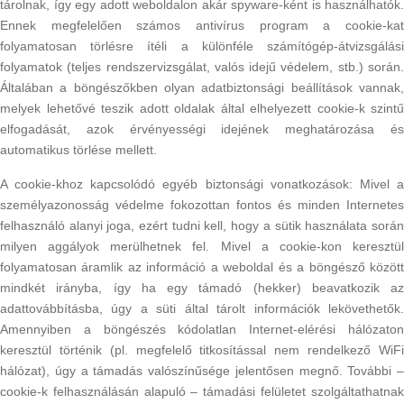
tárolnak, így egy adott weboldalon akár spyware-ként is használhatók.
Ennek megfelelően számos antivírus program a cookie-kat
folyamatosan törlésre ítéli a különféle számítógép-átvizsgálási
folyamatok (teljes rendszervizsgálat, valós idejű védelem, stb.) során.
Általában a böngészőkben olyan adatbiztonsági beállítások vannak,
melyek lehetővé teszik adott oldalak által elhelyezett cookie-k szintű
elfogadását, azok érvényességi idejének meghatározása és
automatikus törlése mellett.
A cookie-khoz kapcsolódó egyéb biztonsági vonatkozások: Mivel a
személyazonosság védelme fokozottan fontos és minden Internetes
felhasználó alanyi joga, ezért tudni kell, hogy a sütik használata során
milyen aggályok merülhetnek fel. Mivel a cookie-kon keresztül
folyamatosan áramlik az információ a weboldal és a böngésző között
mindkét irányba, így ha egy támadó (hekker) beavatkozik az
adattovábbításba, úgy a süti által tárolt információk lekövethetők.
Amennyiben a böngészés kódolatlan Internet-elérési hálózaton
keresztül történik (pl. megfelelő titkosítással nem rendelkező WiFi
hálózat), úgy a támadás valószínűsége jelentősen megnő. További –
cookie-k felhasználásán alapuló – támadási felületet szolgáltathatnak