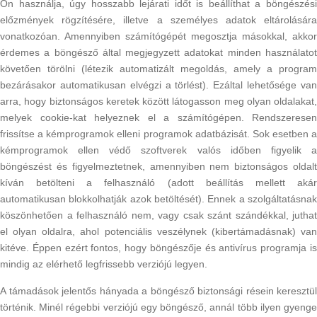
Ön használja, úgy hosszabb lejárati időt is beállíthat a böngészési
előzmények rögzítésére, illetve a személyes adatok eltárolására
vonatkozóan. Amennyiben számítógépét megosztja másokkal, akkor
érdemes a böngésző által megjegyzett adatokat minden használatot
követően törölni (létezik automatizált megoldás, amely a program
bezárásakor automatikusan elvégzi a törlést). Ezáltal lehetősége van
arra, hogy biztonságos keretek között látogasson meg olyan oldalakat,
melyek cookie-kat helyeznek el a számítógépen. Rendszeresen
frissítse a kémprogramok elleni programok adatbázisát. Sok esetben a
kémprogramok ellen védő szoftverek valós időben figyelik a
böngészést és figyelmeztetnek, amennyiben nem biztonságos oldalt
kíván betölteni a felhasználó (adott beállítás mellett akár
automatikusan blokkolhatják azok betöltését). Ennek a szolgáltatásnak
köszönhetően a felhasználó nem, vagy csak szánt szándékkal, juthat
el olyan oldalra, ahol potenciális veszélynek (kibertámadásnak) van
kitéve. Éppen ezért fontos, hogy böngészője és antivírus programja is
mindig az elérhető legfrissebb verziójú legyen.
A támadások jelentős hányada a böngésző biztonsági résein keresztül
történik. Minél régebbi verziójú egy böngésző, annál több ilyen gyenge