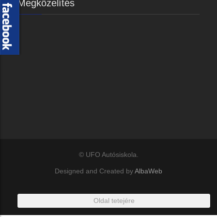
Megközelítés
© UFO Autósiskola.
Designed and Created by
AlbaWeb
Oldal tetejére