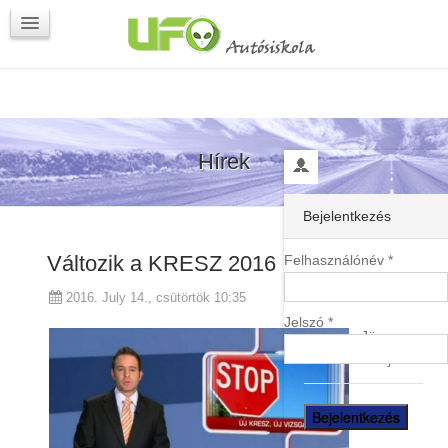
Programok
Kapcsolat
Hírek
Bejelentkezés
Változik a KRESZ 2016
Felhasználónév *
2016. July 14., csütörtök 10:35
Jelszó *
Jön
az új