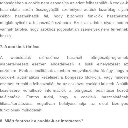
többségében a cookie nem azonosítja az adott felhasználót. A cookie-k
használata során összegyűjtött személyes adatok kizárólag olyan
célból használhatók fel, hogy bizonyos funkciók használatát
megkönnyítsék a felhasználó számára. Ezek az adatok olyan módon
vannak tárolva, hogy azokhoz jogosulatlan személyek nem férhetnek
hozzá.
7. A cookie-k törlése
A weboldalak eléréséhez használt böngészőprogramok
alapértelmezett esetben engedélyezik a sütik elhelyezését az
eszközre. Ezek a beállítások azonban megváltoztathatók úgy, hogy a
cookie-k automatikus kezelését a böngésző blokkolja, vagy minden
esetben értesíti a felhasználót, ha az eszközre cookie-t küldtek. A sütik
kezelésére vonatkozó információk a böngésző beállításai között
találhatóak. Fontos tudni, hogy a cookie-k használatának
tiltása/korlátozása negatívan befolyásolhatja az oldal bizonyos
funkcióinak működését.
8. Miért fontosak a cookie-k az interneten?