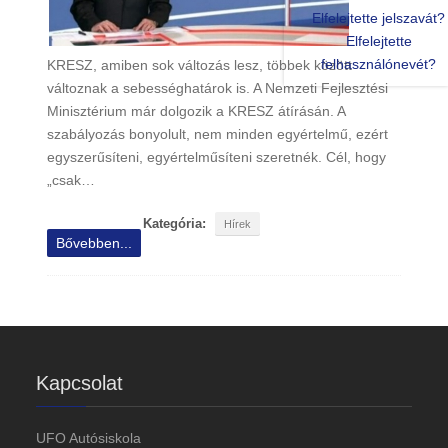
Elfelejtette jelszavát?
Elfelejtette
felhasználónevét?
KRESZ, amiben sok változás lesz, többek között
változnak a sebességhatárok is. A Nemzeti Fejlesztési
Minisztérium már dolgozik a KRESZ átírásán. A
szabályozás bonyolult, nem minden egyértelmű, ezért
egyszerűsíteni, egyértelműsíteni szeretnék. Cél, hogy
„csak…
Kategória:
Hírek
Bővebben...
Kapcsolat
UFO Autósiskola