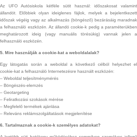
Az UFO Autósiskola kétféle sütit használ: időszakosat valamint
állandót. Előbbiek olyan ideiglenes fájlok, melyek a bejelentkezett
időszak végéig vagy az alkalmazás (böngésző) bezárásáig maradnak
a felhasználó eszközén. Az állandó cookie-k pedig a paraméterükben
meghatározott ideig (vagy manuális törésükig) vannak jelen a
felhasználó eszközén.
5. Mire használják a cookie-kat a weboldalalak?
Egy látogatás során a weboldal a következő célból helyezhet el
cookie-kat a felhasználó Internetezésre használt eszközén:
– Weboldal teljesítménymérés
– Böngészés-elemzés
– Geotargeting
– Feliratkozási szokások mérése
– Megfelelő termékek ajánlása
– Releváns reklámszolgáltatások megjelenítése
6. Tartalmaznak a cookie-k személyes adatokat?
A legtöbb süti hatékony működéséhez semmilyen személyes jellegű