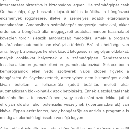
Internetezést biztosítva is biztonságos legyen. Ha számítógépét csak
Ön használja, úgy hosszabb lejárati időt is beállíthat a böngészési
előzmények rögzítésére, illetve a személyes adatok eltárolására
vonatkozóan. Amennyiben számítógépét megosztja másokkal, akkor
érdemes a böngésző által megjegyzett adatokat minden használatot
követően törölni (létezik automatizált megoldás, amely a program
bezárásakor automatikusan elvégzi a törlést). Ezáltal lehetősége van
arra, hogy biztonságos keretek között látogasson meg olyan oldalakat,
melyek cookie-kat helyeznek el a számítógépen. Rendszeresen
frissítse a kémprogramok elleni programok adatbázisát. Sok esetben a
kémprogramok ellen védő szoftverek valós időben figyelik a
böngészést és figyelmeztetnek, amennyiben nem biztonságos oldalt
kíván betölteni a felhasználó (adott beállítás mellett akár
automatikusan blokkolhatják azok betöltését). Ennek a szolgáltatásnak
köszönhetően a felhasználó nem, vagy csak szánt szándékkal, juthat
el olyan oldalra, ahol potenciális veszélynek (kibertámadásnak) van
kitéve. Éppen ezért fontos, hogy böngészője és antivírus programja is
mindig az elérhető legfrissebb verziójú legyen.
A támadások jelentős hányada a böngésző biztonsági résein keresztül