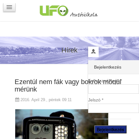
Programok
Kapcsolat
Hírek
Bejelentkezés
Ezentúl nem fák vagy bokrok mögül
Felhasználónév *
mérünk
Jelszó *
2016. April 29., péntek 09:11