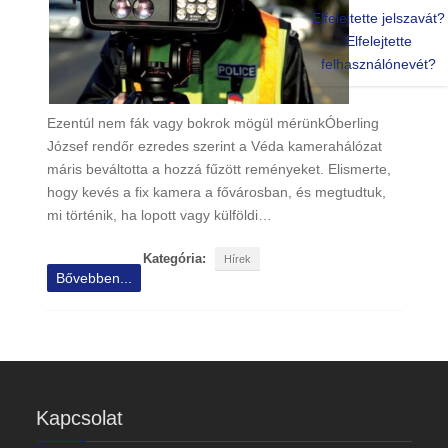
Elfelejtette jelszavát?
Elfelejtette
felhasználónevét?
Ezentúl nem fák vagy bokrok mögül mérünkÓberling
József rendőr ezredes szerint a Véda kamerahálózat
máris beváltotta a hozzá fűzött reményeket. Elismerte,
hogy kevés a fix kamera a fővárosban, és megtudtuk,
mi történik, ha lopott vagy külföldi…
Kategória:
Hírek
Bővebben...
Kapcsolat