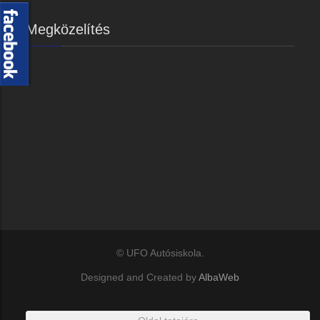
Megközelítés
© UFO Autósiskola.
Designed and Created by
AlbaWeb