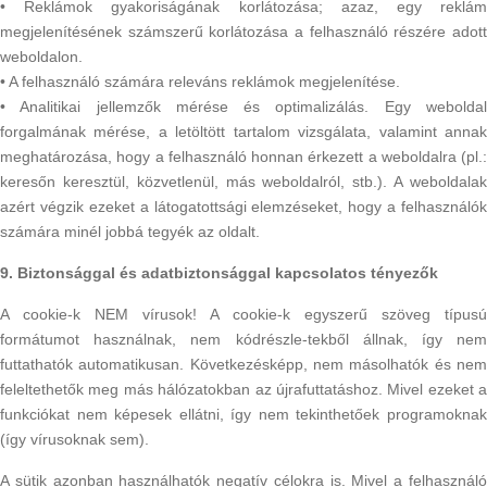
• Reklámok gyakoriságának korlátozása; azaz, egy reklám
megjelenítésének számszerű korlátozása a felhasználó részére adott
weboldalon.
• A felhasználó számára releváns reklámok megjelenítése.
• Analitikai jellemzők mérése és optimalizálás. Egy weboldal
forgalmának mérése, a letöltött tartalom vizsgálata, valamint annak
meghatározása, hogy a felhasználó honnan érkezett a weboldalra (pl.:
keresőn keresztül, közvetlenül, más weboldalról, stb.). A weboldalak
azért végzik ezeket a látogatottsági elemzéseket, hogy a felhasználók
számára minél jobbá tegyék az oldalt.
9. Biztonsággal és adatbiztonsággal kapcsolatos tényezők
A cookie-k NEM vírusok! A cookie-k egyszerű szöveg típusú
formátumot használnak, nem kódrészle-tekből állnak, így nem
futtathatók automatikusan. Következésképp, nem másolhatók és nem
feleltethetők meg más hálózatokban az újrafuttatáshoz. Mivel ezeket a
funkciókat nem képesek ellátni, így nem tekinthetőek programoknak
(így vírusoknak sem).
A sütik azonban használhatók negatív célokra is. Mivel a felhasználó