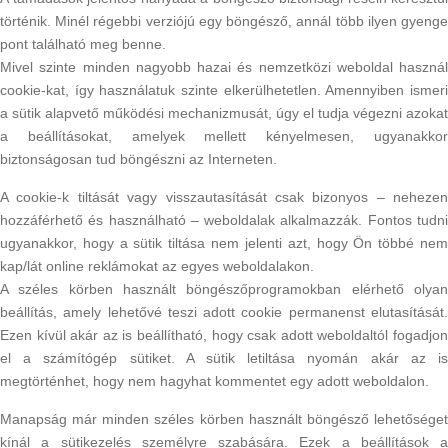
történik. Minél régebbi verziójú egy böngésző, annál több ilyen gyenge
pont található meg benne.
Mivel szinte minden nagyobb hazai és nemzetközi weboldal használ
cookie-kat, így használatuk szinte elkerülhetetlen. Amennyiben ismeri
a sütik alapvető működési mechanizmusát, úgy el tudja végezni azokat
a beállításokat, amelyek mellett kényelmesen, ugyanakkor
biztonságosan tud böngészni az Interneten.
A cookie-k tiltását vagy visszautasítását csak bizonyos – nehezen
hozzáférhető és használható – weboldalak alkalmazzák. Fontos tudni
ugyanakkor, hogy a sütik tiltása nem jelenti azt, hogy Ön többé nem
kap/lát online reklámokat az egyes weboldalakon.
A széles körben használt böngészőprogramokban elérhető olyan
beállítás, amely lehetővé teszi adott cookie permanenst elutasítását.
Ezen kívül akár az is beállítható, hogy csak adott weboldaltól fogadjon
el a számítógép sütiket. A sütik letiltása nyomán akár az is
megtörténhet, hogy nem hagyhat kommentet egy adott weboldalon.
Manapság már minden széles körben használt böngésző lehetőséget
kínál a sütikezelés személyre szabására. Ezek a beállítások a