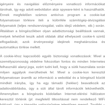
igényeire és navigálási előzményeire vonatkozó információkat
tárolnak, így egy adott weboldalon akár spyware-ként is használhatók.
Ennek megfelelően számos antivírus program a cookie-kat
folyamatosan törlésre ítéli a különféle számítógép-átvizsgálási
folyamatok (teljes rendszervizsgálat, valós idejű védelem, stb.) során.
Általában a böngészőkben olyan adatbiztonsági beállítások vannak,
melyek lehetővé teszik adott oldalak által elhelyezett cookie-k szintű
elfogadását, azok érvényességi idejének meghatározása és
automatikus törlése mellett.
A cookie-khoz kapcsolódó egyéb biztonsági vonatkozások: Mivel a
személyazonosság védelme fokozottan fontos és minden Internetes
felhasználó alanyi joga, ezért tudni kell, hogy a sütik használata során
milyen aggályok merülhetnek fel. Mivel a cookie-kon keresztül
folyamatosan áramlik az információ a weboldal és a böngésző között
mindkét irányba, így ha egy támadó (hekker) beavatkozik az
adattovábbításba, úgy a süti által tárolt információk lekövethetők.
Amennyiben a böngészés kódolatlan Internet-elérési hálózaton
keresztül történik (pl. megfelelő titkosítással nem rendelkező WiFi
hálózat), úgy a támadás valószínűsége jelentősen megnő. További –