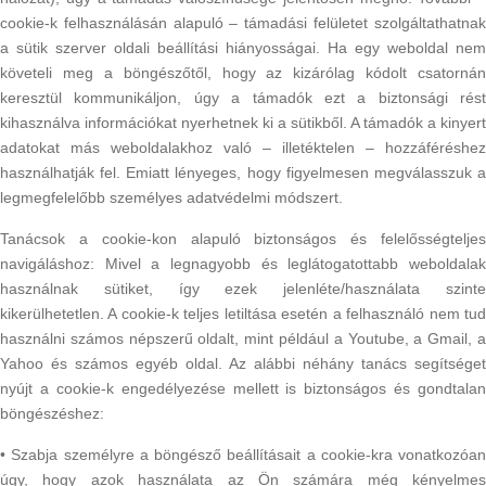
cookie-k felhasználásán alapuló – támadási felületet szolgáltathatnak
a sütik szerver oldali beállítási hiányosságai. Ha egy weboldal nem
követeli meg a böngészőtől, hogy az kizárólag kódolt csatornán
keresztül kommunikáljon, úgy a támadók ezt a biztonsági rést
kihasználva információkat nyerhetnek ki a sütikből. A támadók a kinyert
adatokat más weboldalakhoz való – illetéktelen – hozzáféréshez
használhatják fel. Emiatt lényeges, hogy figyelmesen megválasszuk a
legmegfelelőbb személyes adatvédelmi módszert.
Tanácsok a cookie-kon alapuló biztonságos és felelősségteljes
navigáláshoz: Mivel a legnagyobb és leglátogatottabb weboldalak
használnak sütiket, így ezek jelenléte/használata szinte
kikerülhetetlen. A cookie-k teljes letiltása esetén a felhasználó nem tud
használni számos népszerű oldalt, mint például a Youtube, a Gmail, a
Yahoo és számos egyéb oldal. Az alábbi néhány tanács segítséget
nyújt a cookie-k engedélyezése mellett is biztonságos és gondtalan
böngészéshez:
• Szabja személyre a böngésző beállításait a cookie-kra vonatkozóan
úgy, hogy azok használata az Ön számára még kényelmes