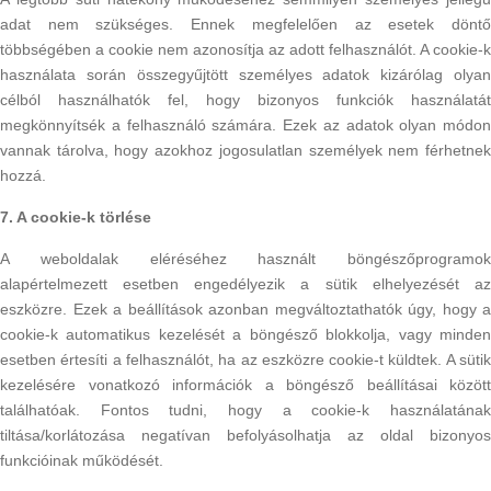
adat nem szükséges. Ennek megfelelően az esetek döntő
többségében a cookie nem azonosítja az adott felhasználót. A cookie-k
használata során összegyűjtött személyes adatok kizárólag olyan
célból használhatók fel, hogy bizonyos funkciók használatát
megkönnyítsék a felhasználó számára. Ezek az adatok olyan módon
vannak tárolva, hogy azokhoz jogosulatlan személyek nem férhetnek
hozzá.
7. A cookie-k törlése
A weboldalak eléréséhez használt böngészőprogramok
alapértelmezett esetben engedélyezik a sütik elhelyezését az
eszközre. Ezek a beállítások azonban megváltoztathatók úgy, hogy a
cookie-k automatikus kezelését a böngésző blokkolja, vagy minden
esetben értesíti a felhasználót, ha az eszközre cookie-t küldtek. A sütik
kezelésére vonatkozó információk a böngésző beállításai között
találhatóak. Fontos tudni, hogy a cookie-k használatának
tiltása/korlátozása negatívan befolyásolhatja az oldal bizonyos
funkcióinak működését.