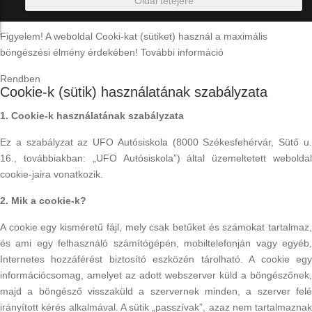
Oldal tetejére
Figyelem! A weboldal Cooki-kat (sütiket) használ a maximális
böngészési élmény érdekében!
További információ
Rendben
Cookie-k (sütik) használatának szabályzata
1. Cookie-k használatának szabályzata
Ez a szabályzat az UFO Autósiskola (8000 Székesfehérvár, Sütő u.
16., továbbiakban: „UFO Autósiskola”) által üzemeltetett weboldal
cookie-jaira vonatkozik.
2. Mik a cookie-k?
A cookie egy kisméretű fájl, mely csak betűket és számokat tartalmaz,
és ami egy felhasználó számítógépén, mobiltelefonján vagy egyéb,
Internetes hozzáférést biztosító eszközén tárolható. A cookie egy
információcsomag, amelyet az adott webszerver küld a böngészőnek,
majd a böngésző visszaküld a szervernek minden, a szerver felé
irányított kérés alkalmával. A sütik „passzívak”, azaz nem tartalmaznak