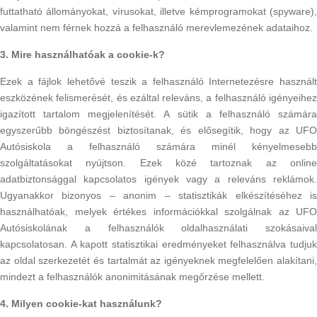
futtatható állományokat, vírusokat, illetve kémprogramokat (spyware),
valamint nem férnek hozzá a felhasználó merevlemezének adataihoz.
3. Mire használhatóak a cookie-k?
Ezek a fájlok lehetővé teszik a felhasználó Internetezésre használt
eszközének felismerését, és ezáltal releváns, a felhasználó igényeihez
igazított tartalom megjelenítését. A sütik a felhasználó számára
egyszerűbb böngészést biztosítanak, és elősegítik, hogy az UFO
Autósiskola a felhasználó számára minél kényelmesebb
szolgáltatásokat nyújtson. Ezek közé tartoznak az online
adatbiztonsággal kapcsolatos igények vagy a releváns reklámok.
Ugyanakkor bizonyos – anonim – statisztikák elkészítéséhez is
használhatóak, melyek értékes információkkal szolgálnak az UFO
Autósiskolának a felhasználók oldalhasználati szokásaival
kapcsolatosan. A kapott statisztikai eredményeket felhasználva tudjuk
az oldal szerkezetét és tartalmát az igényeknek megfelelően alakítani,
mindezt a felhasználók anonimitásának megőrzése mellett.
4. Milyen cookie-kat használunk?