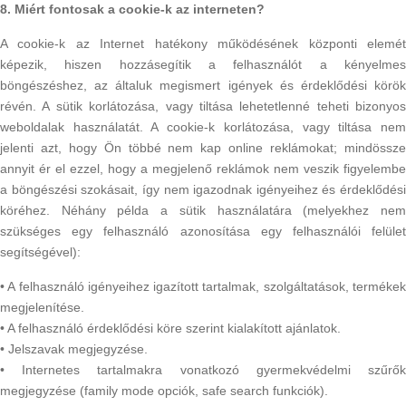
8. Miért fontosak a cookie-k az interneten?
A cookie-k az Internet hatékony működésének központi elemét
képezik, hiszen hozzásegítik a felhasználót a kényelmes
böngészéshez, az általuk megismert igények és érdeklődési körök
révén. A sütik korlátozása, vagy tiltása lehetetlenné teheti bizonyos
weboldalak használatát. A cookie-k korlátozása, vagy tiltása nem
jelenti azt, hogy Ön többé nem kap online reklámokat; mindössze
annyit ér el ezzel, hogy a megjelenő reklámok nem veszik figyelembe
a böngészési szokásait, így nem igazodnak igényeihez és érdeklődési
köréhez. Néhány példa a sütik használatára (melyekhez nem
szükséges egy felhasználó azonosítása egy felhasználói felület
segítségével):
• A felhasználó igényeihez igazított tartalmak, szolgáltatások, termékek
megjelenítése.
• A felhasználó érdeklődési köre szerint kialakított ajánlatok.
• Jelszavak megjegyzése.
• Internetes tartalmakra vonatkozó gyermekvédelmi szűrők
megjegyzése (family mode opciók, safe search funkciók).