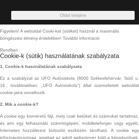
Oldal tetejére
Figyelem! A weboldal Cooki-kat (sütiket) használ a maximális
böngészési élmény érdekében!
További információ
Rendben
Cookie-k (sütik) használatának szabályzata
1. Cookie-k használatának szabályzata
Ez a szabályzat az UFO Autósiskola (8000 Székesfehérvár, Sütő u.
16., továbbiakban: „UFO Autósiskola”) által üzemeltetett weboldal
cookie-jaira vonatkozik.
2. Mik a cookie-k?
A cookie egy kisméretű fájl, mely csak betűket és számokat tartalmaz,
és ami egy felhasználó számítógépén, mobiltelefonján vagy egyéb,
Internetes hozzáférést biztosító eszközén tárolható. A cookie egy
információcsomag, amelyet az adott webszerver küld a böngészőnek,