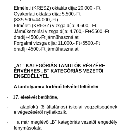
Elméleti (KRESZ) oktatás díja: 20.000,- Ft.
Gyakorlati oktatás díja: 5.500.-Ft
(8X5.500=44.000,-Ft)
Elméleti (KRESZ) vizsga díja: 4.600,- Ft.
Járműkezelési vizsga díja: 4.700,- Ft+5500,-Ft
óradíj+4500,-Ft járműhasználat.
Forgalmi vizsga díja: 11.000,- Ft+5500,-Ft
óradíj+4500,-Ft járműhasználat.
„A1” KATEGÓRIÁS TANULÓK RÉSZÉRE
ÉRVÉNYES „B” KATEGÓRIÁS VEZETŐI
ENGEDÉLLYEL
A tanfolyamra történő felvétel feltételei:
-
17. életévét betöltötte,
-
alapfokú (8 általános) iskolai végzettségének
elvégezéséről nyilatkozik,
-
a már meglévő „B” kategóriás vezetői engedély
fénymásolata