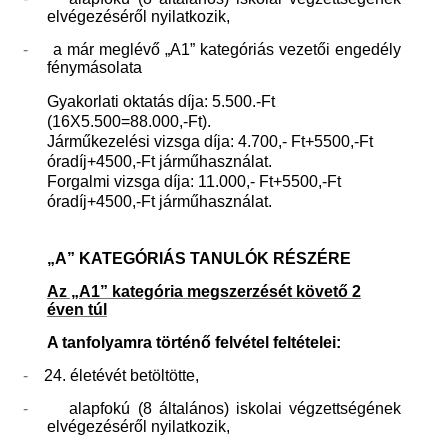
elvégezéséről nyilatkozik,
-
a már meglévő „A1” kategóriás vezetői engedély
fénymásolata
Gyakorlati oktatás díja: 5.500.-Ft
(16X5.500=88.000,-Ft).
Járműkezelési vizsga díja: 4.700,- Ft+5500,-Ft
óradíj+4500,-Ft járműhasználat.
Forgalmi vizsga díja: 11.000,- Ft+5500,-Ft
óradíj+4500,-Ft járműhasználat.
„A” KATEGÓRIÁS TANULÓK RÉSZÉRE
Az „A1” kategória megszerzését követő 2
éven túl
A tanfolyamra történő felvétel feltételei:
-
24. életévét betöltötte,
-
alapfokú (8 általános) iskolai végzettségének
elvégezéséről nyilatkozik,