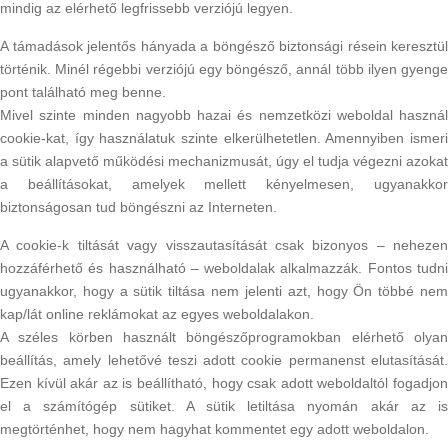
mindig az elérhető legfrissebb verziójú legyen.
A támadások jelentős hányada a böngésző biztonsági résein keresztül
történik. Minél régebbi verziójú egy böngésző, annál több ilyen gyenge
pont található meg benne.
Mivel szinte minden nagyobb hazai és nemzetközi weboldal használ
cookie-kat, így használatuk szinte elkerülhetetlen. Amennyiben ismeri
a sütik alapvető működési mechanizmusát, úgy el tudja végezni azokat
a beállításokat, amelyek mellett kényelmesen, ugyanakkor
biztonságosan tud böngészni az Interneten.
A cookie-k tiltását vagy visszautasítását csak bizonyos – nehezen
hozzáférhető és használható – weboldalak alkalmazzák. Fontos tudni
ugyanakkor, hogy a sütik tiltása nem jelenti azt, hogy Ön többé nem
kap/lát online reklámokat az egyes weboldalakon.
A széles körben használt böngészőprogramokban elérhető olyan
beállítás, amely lehetővé teszi adott cookie permanenst elutasítását.
Ezen kívül akár az is beállítható, hogy csak adott weboldaltól fogadjon
el a számítógép sütiket. A sütik letiltása nyomán akár az is
megtörténhet, hogy nem hagyhat kommentet egy adott weboldalon.