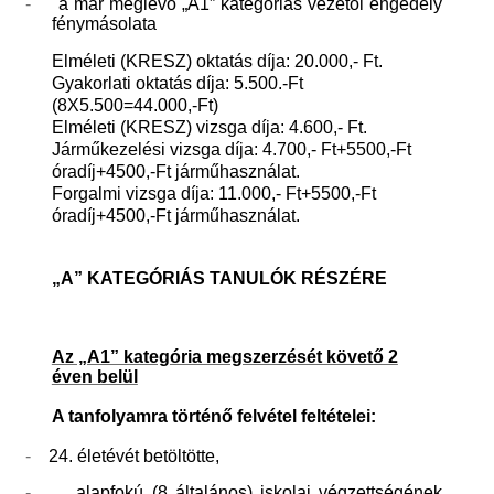
-
a már meglévő „A1” kategóriás vezetői engedély
fénymásolata
Elméleti (KRESZ) oktatás díja: 20.000,- Ft.
Gyakorlati oktatás díja: 5.500.-Ft
(8X5.500=44.000,-Ft)
Elméleti (KRESZ) vizsga díja: 4.600,- Ft.
Járműkezelési vizsga díja: 4.700,- Ft+5500,-Ft
óradíj+4500,-Ft járműhasználat.
Forgalmi vizsga díja: 11.000,- Ft+5500,-Ft
óradíj+4500,-Ft járműhasználat.
„A” KATEGÓRIÁS TANULÓK RÉSZÉRE
Az „A1” kategória megszerzését követő 2
éven belül
A tanfolyamra történő felvétel feltételei:
-
24. életévét betöltötte,
-
alapfokú (8 általános) iskolai végzettségének