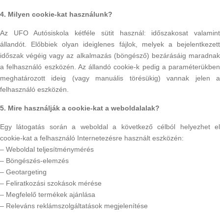
4. Milyen cookie-kat használunk?
Az UFO Autósiskola kétféle sütit használ: időszakosat valamint
állandót. Előbbiek olyan ideiglenes fájlok, melyek a bejelentkezett
időszak végéig vagy az alkalmazás (böngésző) bezárásáig maradnak
a felhasználó eszközén. Az állandó cookie-k pedig a paraméterükben
meghatározott ideig (vagy manuális törésükig) vannak jelen a
felhasználó eszközén.
5. Mire használják a cookie-kat a weboldalalak?
Egy látogatás során a weboldal a következő célból helyezhet el
cookie-kat a felhasználó Internetezésre használt eszközén:
– Weboldal teljesítménymérés
– Böngészés-elemzés
– Geotargeting
– Feliratkozási szokások mérése
– Megfelelő termékek ajánlása
– Releváns reklámszolgáltatások megjelenítése