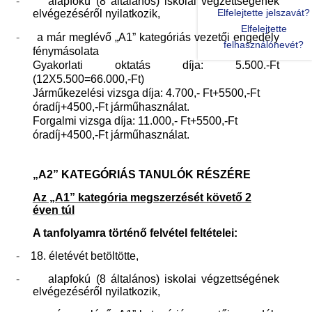
-
alapfokú (8 általános) iskolai végzettségének
Elfelejtette jelszavát?
elvégezéséről nyilatkozik,
Elfelejtette
-
a már meglévő „A1” kategóriás vezetői engedély
felhasználónevét?
fénymásolata
Gyakorlati oktatás díja: 5.500.-Ft
(12X5.500=66.000,-Ft)
Járműkezelési vizsga díja: 4.700,- Ft+5500,-Ft
óradíj+4500,-Ft járműhasználat.
Forgalmi vizsga díja: 11.000,- Ft+5500,-Ft
óradíj+4500,-Ft járműhasználat.
„A2” KATEGÓRIÁS TANULÓK RÉSZÉRE
Az „A1” kategória megszerzését követő 2
éven túl
A tanfolyamra történő felvétel feltételei:
-
18. életévét betöltötte,
-
alapfokú (8 általános) iskolai végzettségének
elvégezéséről nyilatkozik,