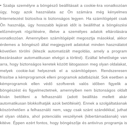
• Szabja személyre a böngésző beállításait a cookie-kra vonatkozóan
úgy, hogy azok használata az Ön számára még kényelmes
Internetezést biztosítva is biztonságos legyen. Ha számítógépét csak
Ön használja, úgy hosszabb lejárati időt is beállíthat a böngészési
előzmények rögzítésére, illetve a személyes adatok eltárolására
vonatkozóan. Amennyiben számítógépét megosztja másokkal, akkor
érdemes a böngésző által megjegyzett adatokat minden használatot
követően törölni (létezik automatizált megoldás, amely a program
bezárásakor automatikusan elvégzi a törlést). Ezáltal lehetősége van
arra, hogy biztonságos keretek között látogasson meg olyan oldalakat,
melyek cookie-kat helyeznek el a számítógépen. Rendszeresen
frissítse a kémprogramok elleni programok adatbázisát. Sok esetben a
kémprogramok ellen védő szoftverek valós időben figyelik a
böngészést és figyelmeztetnek, amennyiben nem biztonságos oldalt
kíván betölteni a felhasználó (adott beállítás mellett akár
automatikusan blokkolhatják azok betöltését). Ennek a szolgáltatásnak
köszönhetően a felhasználó nem, vagy csak szánt szándékkal, juthat
el olyan oldalra, ahol potenciális veszélynek (kibertámadásnak) van
kitéve. Éppen ezért fontos, hogy böngészője és antivírus programja is