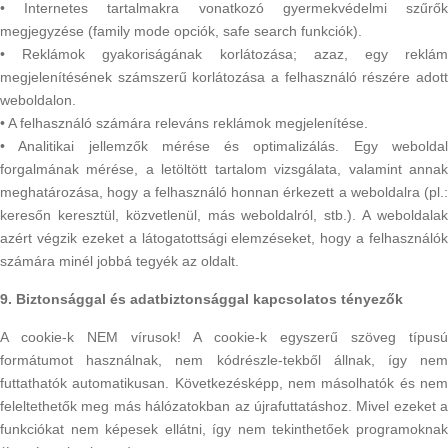
• Internetes tartalmakra vonatkozó gyermekvédelmi szűrők
megjegyzése (family mode opciók, safe search funkciók).
• Reklámok gyakoriságának korlátozása; azaz, egy reklám
megjelenítésének számszerű korlátozása a felhasználó részére adott
weboldalon.
• A felhasználó számára releváns reklámok megjelenítése.
• Analitikai jellemzők mérése és optimalizálás. Egy weboldal
forgalmának mérése, a letöltött tartalom vizsgálata, valamint annak
meghatározása, hogy a felhasználó honnan érkezett a weboldalra (pl.:
keresőn keresztül, közvetlenül, más weboldalról, stb.). A weboldalak
azért végzik ezeket a látogatottsági elemzéseket, hogy a felhasználók
számára minél jobbá tegyék az oldalt.
9. Biztonsággal és adatbiztonsággal kapcsolatos tényezők
A cookie-k NEM vírusok! A cookie-k egyszerű szöveg típusú
formátumot használnak, nem kódrészle-tekből állnak, így nem
futtathatók automatikusan. Következésképp, nem másolhatók és nem
feleltethetők meg más hálózatokban az újrafuttatáshoz. Mivel ezeket a
funkciókat nem képesek ellátni, így nem tekinthetőek programoknak