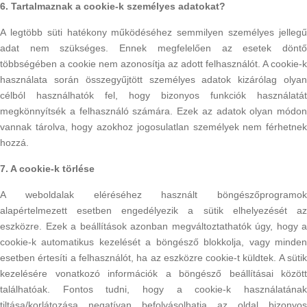
6. Tartalmaznak a cookie-k személyes adatokat?
A legtöbb süti hatékony működéséhez semmilyen személyes jellegű
adat nem szükséges. Ennek megfelelően az esetek döntő
többségében a cookie nem azonosítja az adott felhasználót. A cookie-k
használata során összegyűjtött személyes adatok kizárólag olyan
célból használhatók fel, hogy bizonyos funkciók használatát
megkönnyítsék a felhasználó számára. Ezek az adatok olyan módon
vannak tárolva, hogy azokhoz jogosulatlan személyek nem férhetnek
hozzá.
7. A cookie-k törlése
A weboldalak eléréséhez használt böngészőprogramok
alapértelmezett esetben engedélyezik a sütik elhelyezését az
eszközre. Ezek a beállítások azonban megváltoztathatók úgy, hogy a
cookie-k automatikus kezelését a böngésző blokkolja, vagy minden
esetben értesíti a felhasználót, ha az eszközre cookie-t küldtek. A sütik
kezelésére vonatkozó információk a böngésző beállításai között
találhatóak. Fontos tudni, hogy a cookie-k használatának
tiltása/korlátozása negatívan befolyásolhatja az oldal bizonyos