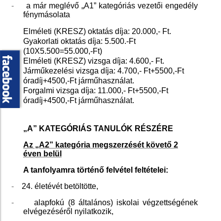
-
a már meglévő „A1” kategóriás vezetői engedély
fénymásolata
Elméleti (KRESZ) oktatás díja: 20.000,- Ft.
Gyakorlati oktatás díja: 5.500.-Ft
(10X5.500=55.000,-Ft)
Elméleti (KRESZ) vizsga díja: 4.600,- Ft.
Járműkezelési vizsga díja: 4.700,- Ft+5500,-Ft
óradíj+4500,-Ft járműhasználat.
Forgalmi vizsga díja: 11.000,- Ft+5500,-Ft
óradíj+4500,-Ft járműhasználat.
„A” KATEGÓRIÁS TANULÓK RÉSZÉRE
Az „A2” kategória megszerzését követő 2
éven belül
A tanfolyamra történő felvétel feltételei:
-
24. életévét betöltötte,
-
alapfokú (8 általános) iskolai végzettségének
elvégezéséről nyilatkozik,