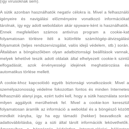
(így vírusoknak sem).
A sütik azonban használhatók negatív célokra is. Mivel a felhasználó
igényeire és navigálási előzményeire vonatkozó információkat
tárolnak, így egy adott weboldalon akár spyware-ként is használhatók.
Ennek megfelelően számos antivírus program a cookie-kat
folyamatosan törlésre ítéli a különféle számítógép-átvizsgálási
folyamatok (teljes rendszervizsgálat, valós idejű védelem, stb.) során.
Általában a böngészőkben olyan adatbiztonsági beállítások vannak,
melyek lehetővé teszik adott oldalak által elhelyezett cookie-k szintű
elfogadását, azok érvényességi idejének meghatározása és
automatikus törlése mellett.
A cookie-khoz kapcsolódó egyéb biztonsági vonatkozások: Mivel a
személyazonosság védelme fokozottan fontos és minden Internetes
felhasználó alanyi joga, ezért tudni kell, hogy a sütik használata során
milyen aggályok merülhetnek fel. Mivel a cookie-kon keresztül
folyamatosan áramlik az információ a weboldal és a böngésző között
mindkét irányba, így ha egy támadó (hekker) beavatkozik az
adattovábbításba, úgy a süti által tárolt információk lekövethetők.