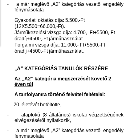
-
a már meglévő „A2” kategóriás vezetői engedély
fénymásolata
Gyakorlati oktatás díja: 5.500.-Ft
(12X5.500=66.000,-Ft).
Járműkezelési vizsga díja: 4.700,- Ft+5500,-Ft
óradíj+4500,-Ft járműhasználat.
Forgalmi vizsga díja: 11.000,- Ft+5500,-Ft
óradíj+4500,-Ft járműhasználat.
„A” KATEGÓRIÁS TANULÓK RÉSZÉRE
Az „A2” kategória megszerzését követő 2
éven túl
A tanfolyamra történő felvétel feltételei:
-
20. életévét betöltötte,
-
alapfokú (8 általános) iskolai végzettségének
elvégezéséről nyilatkozik,
-
a már meglévő „A2” kategóriás vezetői engedély
fénymásolata