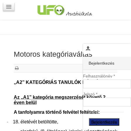
Programok
Kapcsolat
Motoros kategóriaváltás
Bejelentkezés
Felhasználónév *
„A2” KATEGÓRIÁS TANULÓK RÉSZÉRE
Jelszó *
Az „A1” kategória megszerzését követő 2
éven belül
A tanfolyamra történő felvétel feltételei:
-
18. életévét betöltötte,