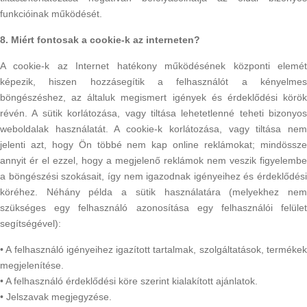
funkcióinak működését.
8. Miért fontosak a cookie-k az interneten?
A cookie-k az Internet hatékony működésének központi elemét
képezik, hiszen hozzásegítik a felhasználót a kényelmes
böngészéshez, az általuk megismert igények és érdeklődési körök
révén. A sütik korlátozása, vagy tiltása lehetetlenné teheti bizonyos
weboldalak használatát. A cookie-k korlátozása, vagy tiltása nem
jelenti azt, hogy Ön többé nem kap online reklámokat; mindössze
annyit ér el ezzel, hogy a megjelenő reklámok nem veszik figyelembe
a böngészési szokásait, így nem igazodnak igényeihez és érdeklődési
köréhez. Néhány példa a sütik használatára (melyekhez nem
szükséges egy felhasználó azonosítása egy felhasználói felület
segítségével):
• A felhasználó igényeihez igazított tartalmak, szolgáltatások, termékek
megjelenítése.
• A felhasználó érdeklődési köre szerint kialakított ajánlatok.
• Jelszavak megjegyzése.