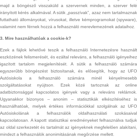
majd a böngésző visszaküld a szervernek minden, a szerver felé
irányított kérés alkalmával. A sütik „passzívak”, azaz nem tartalmaznak
futtatható állományokat, vírusokat, illetve kémprogramokat (spyware),
valamint nem férnek hozzá a felhasználó merevlemezének adataihoz.
3. Mire használhatóak a cookie-k?
Ezek a fájlok lehetővé teszik a felhasználó Internetezésre használt
eszközének felismerését, és ezáltal releváns, a felhasználó igényeihez
igazított tartalom megjelenítését. A sütik a felhasználó számára
egyszerűbb böngészést biztosítanak, és elősegítik, hogy az UFO
Autósiskola a felhasználó számára minél kényelmesebb
szolgáltatásokat nyújtson. Ezek közé tartoznak az online
adatbiztonsággal kapcsolatos igények vagy a releváns reklámok.
Ugyanakkor bizonyos – anonim – statisztikák elkészítéséhez is
használhatóak, melyek értékes információkkal szolgálnak az UFO
Autósiskolának a felhasználók oldalhasználati szokásaival
kapcsolatosan. A kapott statisztikai eredményeket felhasználva tudjuk
az oldal szerkezetét és tartalmát az igényeknek megfelelően alakítani,
mindezt a felhasználók anonimitásának megőrzése mellett.