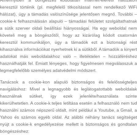
Amennyiben a böngészés kódolatlan Internet-elérési hálózaton
keresztül történik (pl. megfelelő titkosítással nem rendelkező WiFi
hálózat), úgy a támadás valószínűsége jelentősen megnő. További –
cookie-k felhasználásán alapuló – támadási felületet szolgáltathatnak
a sütik szerver oldali beállítási hiányosságai. Ha egy weboldal nem
követeli meg a böngészőtől, hogy az kizárólag kódolt csatornán
keresztül kommunikáljon, úgy a támadók ezt a biztonsági rést
kihasználva információkat nyerhetnek ki a sütikből. A támadók a kinyert
adatokat más weboldalakhoz való – illetéktelen – hozzáféréshez
használhatják fel. Emiatt lényeges, hogy figyelmesen megválasszuk a
legmegfelelőbb személyes adatvédelmi módszert.
Tanácsok a cookie-kon alapuló biztonságos és felelősségteljes
navigáláshoz: Mivel a legnagyobb és leglátogatottabb weboldalak
használnak sütiket, így ezek jelenléte/használata szinte
kikerülhetetlen. A cookie-k teljes letiltása esetén a felhasználó nem tud
használni számos népszerű oldalt, mint például a Youtube, a Gmail, a
Yahoo és számos egyéb oldal. Az alábbi néhány tanács segítséget
nyújt a cookie-k engedélyezése mellett is biztonságos és gondtalan
böngészéshez: